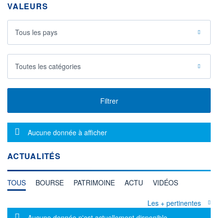
VALEURS
Tous les pays
Toutes les catégories
Filtrer
Message d'information
Aucune donnée à afficher
ACTUALITÉS
TOUS
BOURSE
PATRIMOINE
ACTU
VIDÉOS
Les + pertinentes
Message d'information
Aucune donnée n'est actuellement disponible.