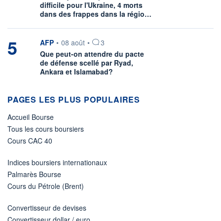
difficile pour l'Ukraine, 4 morts
dans des frappes dans la régio…
5
information fournie par
AFP
•
08 août
•
3
Que peut-on attendre du pacte
de défense scellé par Ryad,
Ankara et Islamabad?
PAGES LES PLUS POPULAIRES
Accueil Bourse
Tous les cours boursiers
Cours CAC 40
Indices boursiers internationaux
Palmarès Bourse
Cours du Pétrole (Brent)
Convertisseur de devises
Convertisseur dollar / euro