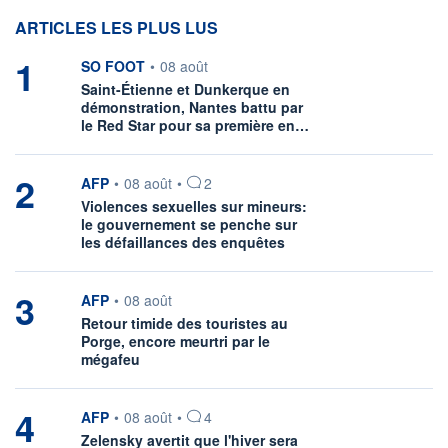
ARTICLES LES PLUS LUS
1
information fournie par
SO FOOT
•
08 août
Saint-Étienne et Dunkerque en
démonstration, Nantes battu par
le Red Star pour sa première en…
2
information fournie par
AFP
•
08 août
•
2
Violences sexuelles sur mineurs:
le gouvernement se penche sur
les défaillances des enquêtes
3
information fournie par
AFP
•
08 août
Retour timide des touristes au
Porge, encore meurtri par le
mégafeu
4
information fournie par
AFP
•
08 août
•
4
Zelensky avertit que l'hiver sera