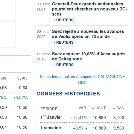
Generali-Deux grands actionnaires
11 sept.
pourraient chercher un nouveau DG-
2021
sces
information fournie par
•
REUTERS
Suez rejette à nouveau les avances
28 oct.
de Veolia après un T3 solide
2020
information fournie par
•
REUTERS
Suez acquiert 10,85% d'Acea auprès
22 sept.
de Caltagirone
2016
information fournie par
•
REUTERS
Toutes les actualités à propos de CALTAGIRONE
 AUGUST
5 AUGUST
4-08
05-08
ORD
0,58
10,64
DONNÉES HISTORIQUES
75%
+0,57%
0,30
10,58
VAR.
+ HAUT
+ BAS
PÉRIODE
er
0,58
10,88
1
Janvier
+14,41%
10,880
8,100
0,04
10,58
1 semaine
+8,57%
10,880
9,560