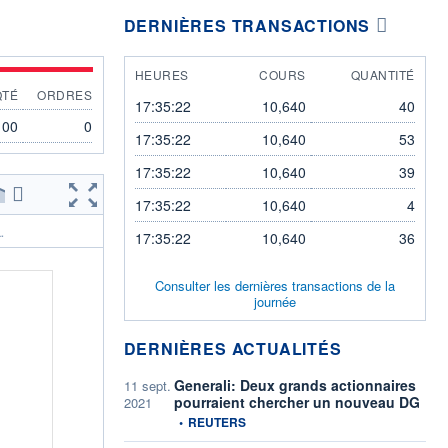
DERNIÈRES TRANSACTIONS
HEURES
COURS
QUANTITÉ
QTÉ
ORDRES
17:35:22
10,640
40
100
0
17:35:22
10,640
53
17:35:22
10,640
39
17:35:22
10,640
4
.
17:35:22
10,640
36
Consulter les dernières transactions de la
journée
DERNIÈRES ACTUALITÉS
Generali: Deux grands actionnaires
11 sept.
pourraient chercher un nouveau DG
2021
information fournie par
•
REUTERS