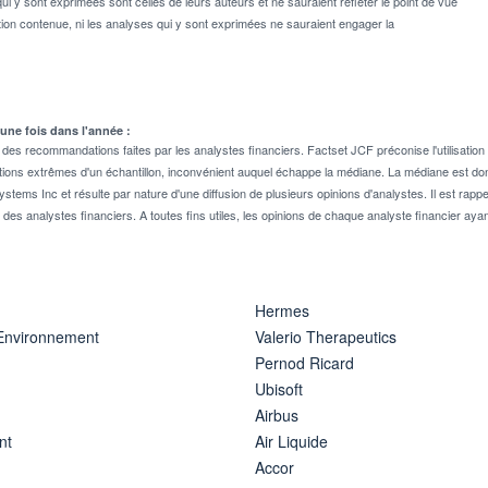
ui y sont exprimées sont celles de leurs auteurs et ne sauraient refléter le point de vue
on contenue, ni les analyses qui y sont exprimées ne sauraient engager la
 une fois dans l'année :
 recommandations faites par les analystes financiers. Factset JCF préconise l'utilisation 
tions extrêmes d'un échantillon, inconvénient auquel échappe la médiane. La médiane est donc
stems Inc et résulte par nature d'une diffusion de plusieurs opinions d'analystes. Il est 
n des analystes financiers. A toutes fins utiles, les opinions de chaque analyste financier aya
Hermes
 Environnement
Valerio Therapeutics
Pernod Ricard
Ubisoft
Airbus
nt
Air Liquide
Accor