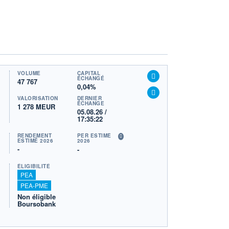
VOLUME
CAPITAL
ÉCHANGÉ
47 767
0,04%
VALORISATION
DERNIER
ÉCHANGE
1 278 MEUR
05.08.26 /
17:35:22
RENDEMENT
PER ESTIMÉ
ESTIMÉ 2026
2026
-
-
ÉLIGIBILITÉ
PEA
PEA-PME
Non éligible
Boursobank