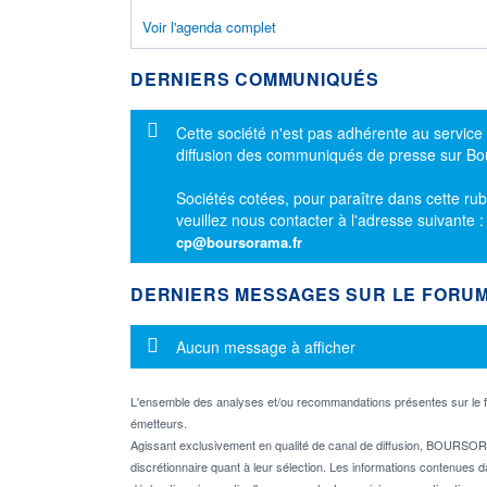
Voir l'agenda complet
DERNIERS COMMUNIQUÉS
Message d'information
Cette société n'est pas adhérente au service
diffusion des communiqués de presse sur B
Sociétés cotées, pour paraître dans cette rub
veuillez nous contacter à l'adresse suivante 
cp@boursorama.fr
DERNIERS MESSAGES SUR LE FORU
Message d'information
Aucun message à afficher
L'ensemble des analyses et/ou recommandations présentes sur l
émetteurs.
Agissant exclusivement en qualité de canal de diffusion, BOURSORA
discrétionnaire quant à leur sélection. Les informations contenues 