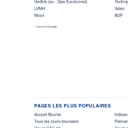
Getlink (ex - Gpe Eurotunnel)
Techn
LVMH
Valeo
Nicox
ADP
* source Google
PAGES LES PLUS POPULAIRES
Accueil Bourse
Indices
Tous les cours boursiers
Palmar
Cours CAC 40
Cours d