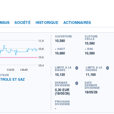
NSUS
SOCIÉTÉ
HISTORIQUE
ACTIONNAIRES
OUVERTURE
CLÔTURE
VEILLE
10,580
11,0
10,580
+ HAUT
+ BAS
10,8
10,880
10,580
10,6
10,4
LIMITE À LA
LIMITE À LA
11h50
14h40
BAISSE
HAUSSE
10,120
11,160
CTEUR
TROLE ET GAZ
DERNIER
DATE
DIVIDENDE
DERNIER
DIVIDENDE
0,30 EUR
18/05/26
(18/05/26)
PROCHAIN
DIVIDENDE
-