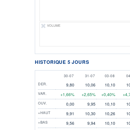
VOLUME
HISTORIQUE 5 JOURS
30 JULY
31 JULY
3 AUGUST
4
30-07
31-07
03-08
0
DER.
9,80
10,06
10,10
1
VAR.
+1,66%
+2,65%
+0,40%
+4,
OUV.
0,00
9,95
10,10
1
+HAUT
9,91
10,30
10,26
1
+BAS
9,56
9,94
10,10
1