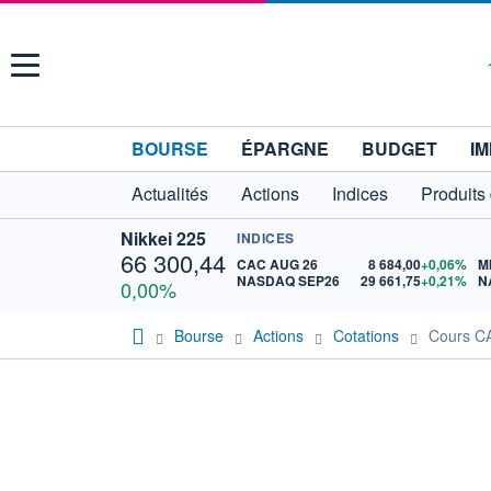
Menu
BOURSE
ÉPARGNE
BUDGET
IM
Actualités
Actions
Indices
Produits
Nikkei 225
INDICES
66 300,44
CAC AUG 26
8 684,00
+0,06%
M
NASDAQ SEP26
29 661,75
+0,21%
N
0,00%
Bourse
Actions
Cotations
Cours 