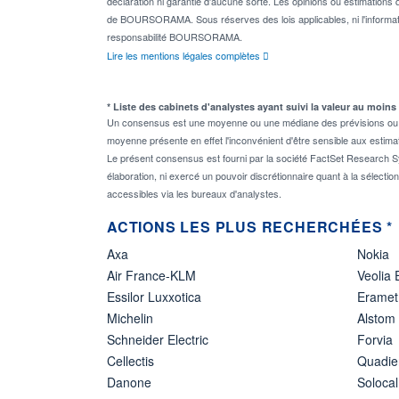
déclaration ni garantie d'aucune sorte. Les opinions ou estimations q
de BOURSORAMA. Sous réserves des lois applicables, ni l'informati
responsabilité BOURSORAMA.
Lire les mentions légales complètes
* Liste des cabinets d'analystes ayant suivi la valeur au moins
Un consensus est une moyenne ou une médiane des prévisions ou des
moyenne présente en effet l'inconvénient d'être sensible aux estima
Le présent consensus est fourni par la société FactSet Research Sy
élaboration, ni exercé un pouvoir discrétionnaire quant à la sélectio
accessibles via les bureaux d'analystes.
ACTIONS LES PLUS RECHERCHÉES *
Axa
Nokia
Air France-KLM
Veolia
Essilor Luxxotica
Eramet
Michelin
Alstom
Schneider Electric
Forvia
Cellectis
Quadie
Danone
Solocal