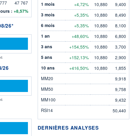
 777
47 767
1 mois
+4,72%
10,880
9,400
jours :
+8,57%
3 mois
+5,35%
10,880
8,490
8/26*
6 mois
+5,35%
10,880
8,100
1 an
+48,60%
10,880
6,800
3 ans
+154,55%
10,880
3,700
5 ans
+152,13%
10,880
2,900
d.
/26
10 ans
+416,50%
10,880
1,855
MM20
9,918
MM50
9,758
MM100
d.
9,432
RSI14
50,440
DERNIÈRES ANALYSES