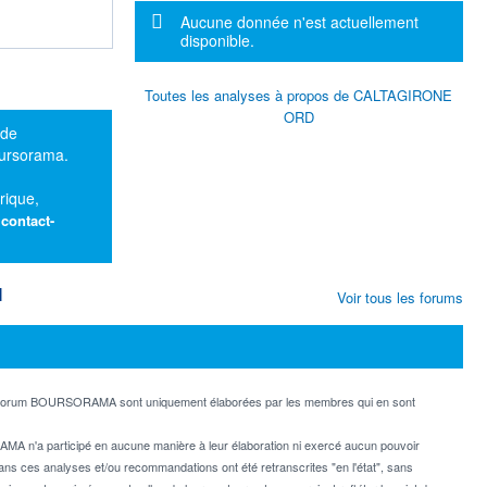
Message d'information
Aucune donnée n'est actuellement
disponible.
Toutes les analyses à propos de CALTAGIRONE
ORD
 de
oursorama.
rique,
:
contact-
M
Voir tous les forums
e forum BOURSORAMA sont uniquement élaborées par les membres qui en sont
MA n'a participé en aucune manière à leur élaboration ni exercé aucun pouvoir
dans ces analyses et/ou recommandations ont été retranscrites "en l'état", sans