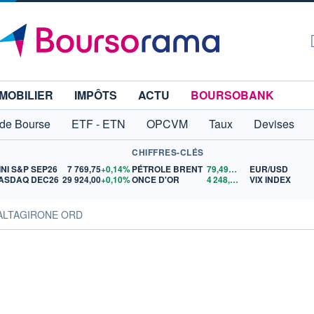
MOBILIER
IMPÔTS
ACTU
BOURSOBANK
 de Bourse
ETF - ETN
OPCVM
Taux
Devises
CHIFFRES-CLÉS
INI S&P SEP26
7 769,75
+0,14%
PÉTROLE BRENT
79,49
$US
EUR/USD
ASDAQ DEC26
29 924,00
+0,10%
ONCE D'OR
4 248,41
$US
VIX INDEX
CALTAGIRONE ORD