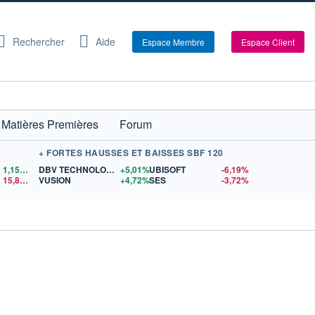
Rechercher
Aide
Espace Membre
Espace Client
Matières Premières
Forum
+ FORTES HAUSSES ET BAISSES SBF 120
1,1555
$US
DBV TECHNOLOGIES
+5,01%
UBISOFT
-6,19%
15,81
$US
VUSION
+4,72%
SES
-3,72%