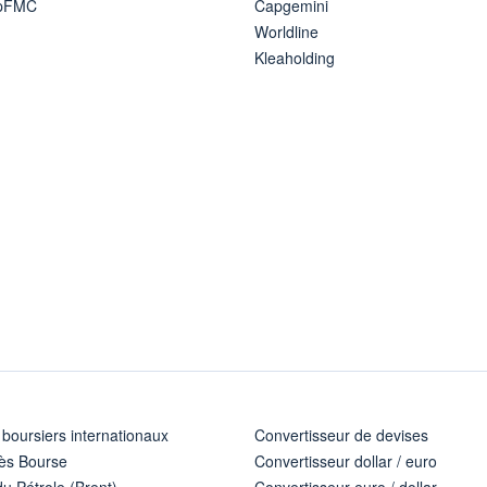
ipFMC
Capgemini
Worldline
Kleaholding
 boursiers internationaux
Convertisseur de devises
ès Bourse
Convertisseur dollar / euro
u Pétrole (Brent)
Convertisseur euro / dollar