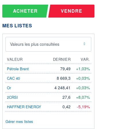
ACHETER
VENDRE
MES LISTES
Valeurs les plus consultées
VALEUR
DERNIER
VAR.
79,49
+1,03%
Pétrole Brent
8 669,3
+0,03%
CAC 40
4 248,41
+0,03%
Or
27,6
+8,07%
2CRSI
0,42
-5,19%
HAFFNER ENERGY
Gérer mes listes