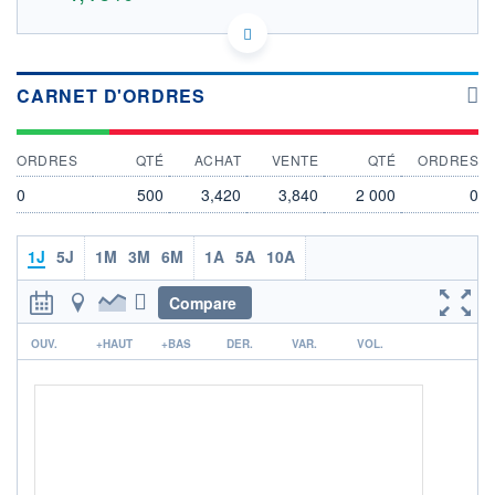
IT0005497042 BELL
DONNÉES TEMPS DIFFÉRÉ
Politique d'exécution
CARNET D'ORDRES
Cotation sur les autres places
3,8
ORDRES
QTÉ
ACHAT
VENTE
QTÉ
ORDRES
3,6
0
500
3,420
3,840
2 000
0
3,4
1J
5J
1M
3M
6M
1A
5A
10A
3,2
12h06
14h42
17h18
Compare
SECTEUR
r
PÉTROLE ET GAZ
OUV.
+HAUT
+BAS
DER.
VAR.
VOL.
OUVERTURE
CLÔTURE VEILLE
3,420
3,340
+ HAUT
+ BAS
3,720
3,420
VOLUME
CAPITAL ÉCHANGÉ