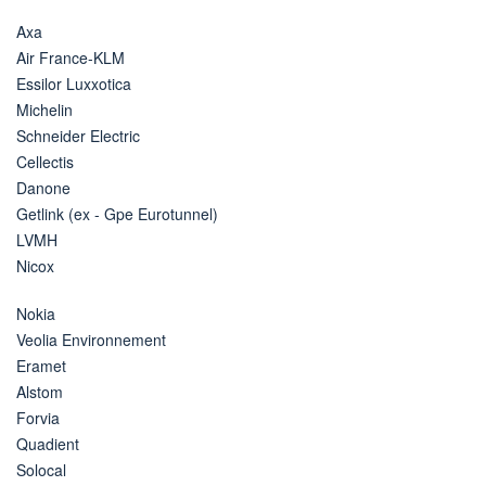
Axa
Air France-KLM
Essilor Luxxotica
Michelin
Schneider Electric
Cellectis
Danone
Getlink (ex - Gpe Eurotunnel)
LVMH
Nicox
Nokia
Veolia Environnement
Eramet
Alstom
Forvia
Quadient
Solocal