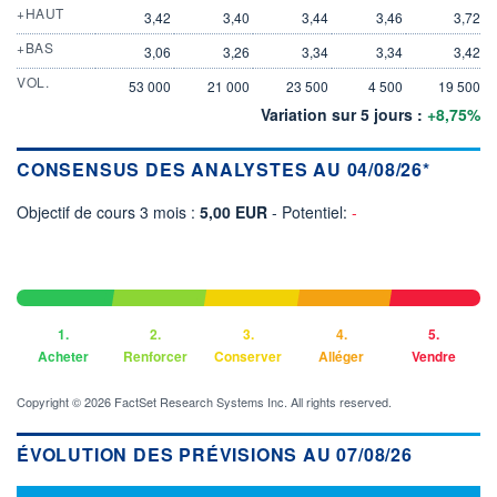
+HAUT
3,42
3,40
3,44
3,46
3,72
+BAS
3,06
3,26
3,34
3,34
3,42
VOL.
53 000
21 000
23 500
4 500
19 500
Variation sur 5 jours :
+8,75%
CONSENSUS DES ANALYSTES AU 04/08/26*
Objectif de cours 3 mois :
5,00 EUR
- Potentiel:
-
1.
2.
3.
4.
5.
Acheter
Renforcer
Conserver
Alléger
Vendre
Copyright © 2026 FactSet Research Systems Inc. All rights reserved.
ÉVOLUTION DES PRÉVISIONS AU 07/08/26