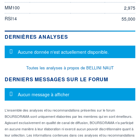
MM100
2,975
RSI14
55,000
DERNIÈRES ANALYSES
Message d'information
Aucune donnée n'est actuellement disponible.
Toutes les analyses à propos de BELLINI NAUT
DERNIERS MESSAGES SUR LE FORUM
Message d'information
Aucun message à afficher
L'ensemble des analyses et/ou recommandations présentes sur le forum
BOURSORAMA sont uniquement élaborées par les membres qui en sont émetteurs.
Agissant exclusivement en qualité de canal de diffusion, BOURSORAMA n'a participé
en aucune manière à leur élaboration ni exercé aucun pouvoir discrétionnaire quant à
leur sélection. Les informations contenues dans ces analyses et/ou recommandations