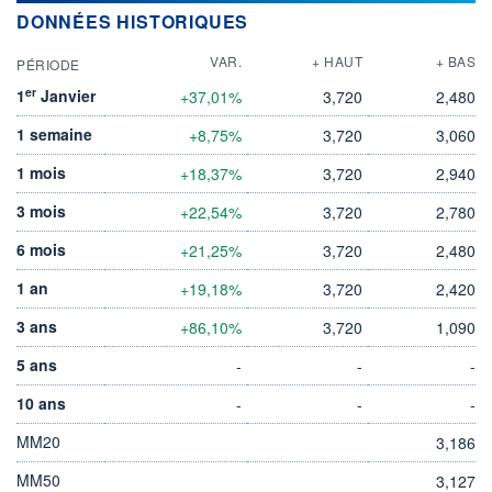
DONNÉES HISTORIQUES
VAR.
+ HAUT
+ BAS
PÉRIODE
er
1
Janvier
+37,01%
3,720
2,480
1 semaine
+8,75%
3,720
3,060
1 mois
+18,37%
3,720
2,940
3 mois
+22,54%
3,720
2,780
6 mois
+21,25%
3,720
2,480
1 an
+19,18%
3,720
2,420
3 ans
+86,10%
3,720
1,090
5 ans
-
-
-
10 ans
-
-
-
MM20
3,186
MM50
3,127