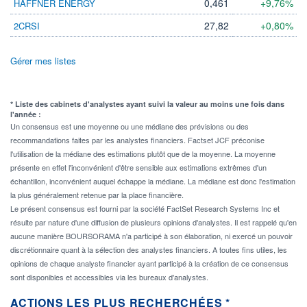
0,461
+9,76%
HAFFNER ENERGY
27,82
+0,80%
2CRSI
Gérer mes listes
* Liste des cabinets d'analystes ayant suivi la valeur au moins une fois dans
l'année :
Un consensus est une moyenne ou une médiane des prévisions ou des
recommandations faites par les analystes financiers. Factset JCF préconise
l'utilisation de la médiane des estimations plutôt que de la moyenne. La moyenne
présente en effet l'inconvénient d'être sensible aux estimations extrêmes d'un
échantillon, inconvénient auquel échappe la médiane. La médiane est donc l'estimation
la plus généralement retenue par la place financière.
Le présent consensus est fourni par la société FactSet Research Systems Inc et
résulte par nature d'une diffusion de plusieurs opinions d'analystes. Il est rappelé qu'en
aucune manière BOURSORAMA n'a participé à son élaboration, ni exercé un pouvoir
discrétionnaire quant à la sélection des analystes financiers. A toutes fins utiles, les
opinions de chaque analyste financier ayant participé à la création de ce consensus
sont disponibles et accessibles via les bureaux d'analystes.
ACTIONS LES PLUS RECHERCHÉES *