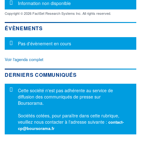
Message d'information
Information non disponible
Copyright © 2026 FactSet Research Systems Inc. All rights reserved.
ÉVÈNEMENTS
Message d'information
Pas d'évènement en cours
Voir l'agenda complet
DERNIERS COMMUNIQUÉS
Message d'information
Cette société n'est pas adhérente au service de
diffusion des communiqués de presse sur
Boursorama.
Sociétés cotées, pour paraître dans cette rubrique,
veuillez nous contacter à l'adresse suivante :
contact-
cp@boursorama.fr