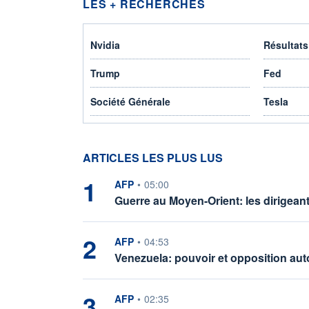
LES + RECHERCHÉS
Nvidia
Résultats
Trump
Fed
Société Générale
Tesla
ARTICLES LES PLUS LUS
1
information fournie par
AFP
•
05:00
Guerre au Moyen-Orient: les dirigean
2
information fournie par
AFP
•
04:53
Venezuela: pouvoir et opposition aut
3
information fournie par
AFP
•
02:35