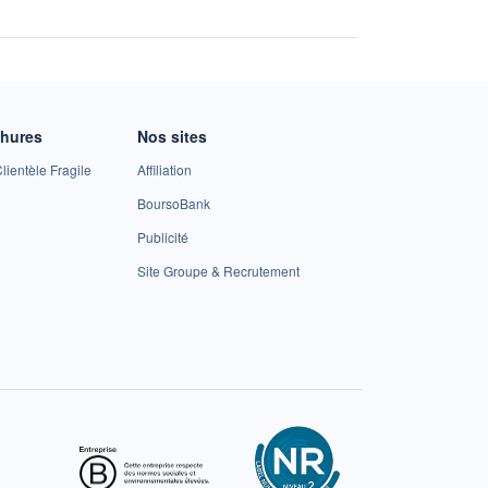
A
chures
Nos sites
lientèle Fragile
Affiliation
BoursoBank
Publicité
Site Groupe & Recrutement