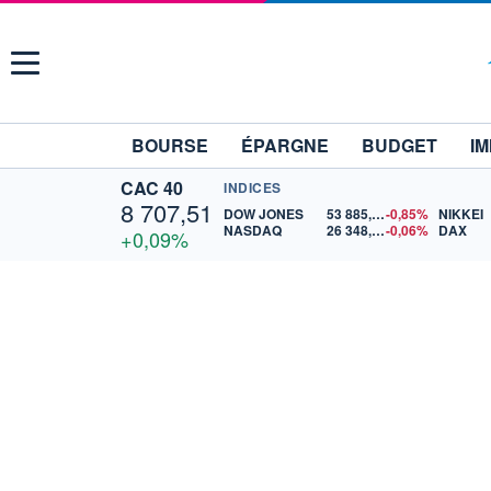
Menu
BOURSE
ÉPARGNE
BUDGET
IM
CAC 40
INDICES
8 707,51
DOW JONES
53 885,10
-0,85%
NIKKEI
NASDAQ
26 348,35
-0,06%
DAX
+0,09%