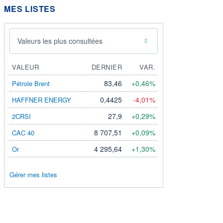
MES LISTES
Valeurs les plus consultées
VALEUR
DERNIER
VAR.
83,46
+0,46%
Pétrole Brent
0,4425
-4,01%
HAFFNER ENERGY
27,9
+0,29%
2CRSI
8 707,51
+0,09%
CAC 40
4 295,64
+1,30%
Or
Gérer mes listes