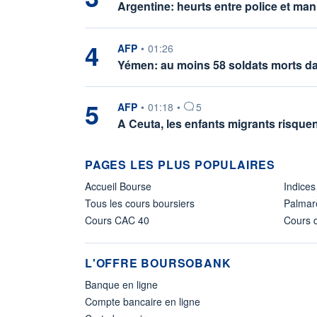
Argentine: heurts entre police et mani
4
information fournie par
AFP
•
01:26
Yémen: au moins 58 soldats morts da
5
information fournie par
AFP
•
01:18
•
5
A Ceuta, les enfants migrants risquen
PAGES LES PLUS POPULAIRES
Accueil Bourse
Indices
Tous les cours boursiers
Palmar
Cours CAC 40
Cours d
L'OFFRE BOURSOBANK
Banque en ligne
Compte bancaire en ligne