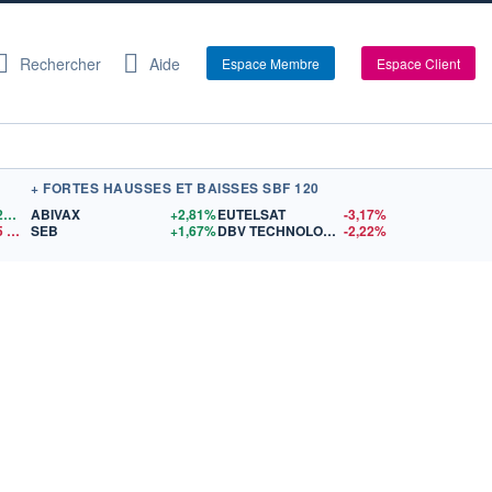
Rechercher
Aide
Espace Membre
Espace Client
+ FORTES HAUSSES ET BAISSES SBF 120
1,1521
$US
ABIVAX
+2,81%
EUTELSAT
-3,17%
5
$US
SEB
+1,67%
DBV TECHNOLOGIES
-2,22%