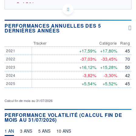
-0,10%
13.336
OUVERTURE THÉORIQUE
FR0011869304 - Amundi Asset Management
PERFORMANCES ANNUELLES DES 5
EURONEXT PARIS DONNÉES TEMPS RÉEL
DERNIÈRES ANNÉES
Politique d'exécution
Tracker
Catégorie
Rang
13,6
+17,59%
+17,80%
45
2021
13,4
-37,03%
-33,45%
70
2022
13,2
+16,12%
+15,28%
50
2023
-3,82%
-3,30%
42
13,0
2024
04/08
05/08
07/08
+5,54%
+5,52%
45
2025
INDICE DE RÉFÉRENCE
CATÉGORIE MORNINGSTAR
Immobilier - Indirect
Calcul fin de mois au 31/07/2026
Europe
OUVERTURE
CLÔTURE VEILLE
PERFORMANCE VOLATILITÉ (CALCUL FIN DE
13,2080
13,3500
MOIS AU 31/07/2026)
+ HAUT
+ BAS
13,3720
13,1900
1 AN
3 ANS
5 ANS
10 ANS