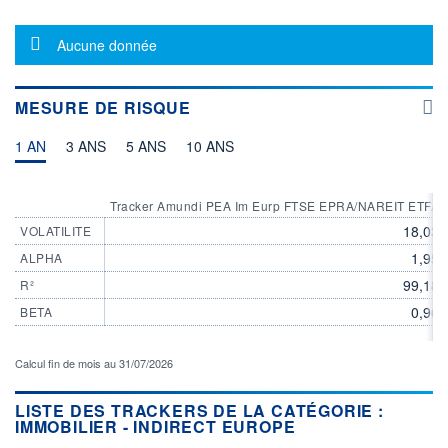
VOLUME
DERNIER ÉCHANGE
2 894
07.08.26 / 17:35:14
Message d'information
Aucune donnée
LIMITE À LA
LIMITE À LA
BAISSE
HAUSSE
13,0040
13,6680
MESURE DE RISQUE
ÉLIGIBILITÉ
ACTIF NET (EUR)
30M / 31.07.26
PEA
BOURSOVIE LUX
1 AN
3 ANS
5 ANS
10 ANS
CTO BUSINESS
22H
RISQUE DU FONDS (SRI)
Tracker Amundi PEA Im Eurp FTSE EPRA/NAREIT ETFA
5
/7
18,03
VOLATILITE
1,95
ALPHA
+ PORTEFEUILLE
+ LISTE
99,18
R²
0,96
BETA
Calcul fin de mois au 31/07/2026
LISTE DES TRACKERS DE LA CATÉGORIE :
IMMOBILIER - INDIRECT EUROPE