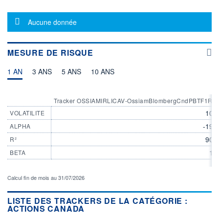
2 694
07.08.26 / 15:11:45
Message d'information
Aucune donnée
LIMITE À LA
LIMITE À LA
BAISSE
HAUSSE
152,4377
160,2549
MESURE DE RISQUE
ÉLIGIBILITÉ
ACTIF NET (EUR)
-
11M / 31.07.26
1 AN
3 ANS
5 ANS
10 ANS
RISQUE DU FONDS (SRI)
4
/7
Tracker OSSIAMIRLICAV-OssiamBlombergCndPBTF1RA
+ PORTEFEUILLE
+ LISTE
10,
VOLATILITE
-19,
ALPHA
90,
R²
1,
BETA
Calcul fin de mois au 31/07/2026
LISTE DES TRACKERS DE LA CATÉGORIE :
ACTIONS CANADA