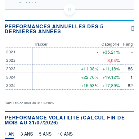
+0,46%
151.8813
OUVERTURE THÉORIQUE
IE0006QX3Y11 - OSSIAM
PERFORMANCES ANNUELLES DES 5
EURONEXT PARIS DONNÉES TEMPS RÉEL
DERNIÈRES ANNÉES
Politique d'exécution
Tracker
Catégorie
Rang
160
-
+35,21%
-
2021
155
-
-8,04%
-
2022
150
+11,08%
+11,18%
86
2023
+22,76%
+19,12%
1
145
2024
04/08
05/08
+15,53%
+17,89%
82
2025
INDICE DE RÉFÉRENCE
CATÉGORIE MORNINGSTAR
Actions Canada
Calcul fin de mois au 31/07/2026
OUVERTURE
CLÔTURE VEILLE
155,7498
155,6296
PERFORMANCE VOLATILITÉ (CALCUL FIN DE
MOIS AU 31/07/2026)
+ HAUT
+ BAS
156,6553
155,7498
1 AN
3 ANS
5 ANS
10 ANS
VOLUME
DERNIER ÉCHANGE