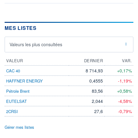
MES LISTES
Valeurs les plus consultées
VALEUR
DERNIER
VAR.
8 714,93
+0,17%
CAC 40
0,4555
-1,19%
HAFFNER ENERGY
83,56
+0,58%
Pétrole Brent
2,044
-4,58%
EUTELSAT
27,6
-0,79%
2CRSI
Gérer mes listes