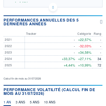
+1,44%
21.135
OUVERTURE THÉORIQUE
LU2023678878 - Amundi Luxembourg S.A.
PERFORMANCES ANNUELLES DES 5
EURONEXT PARIS DONNÉES TEMPS RÉEL
DERNIÈRES ANNÉES
SOUS-JACENT MSCI ACWI IMI DIGITA
Politique d'exécution
Tracker
Catégorie
Rang
-
+22,57%
-
2021
22
-
-32,03%
-
2022
21
-
+34,58%
-
2023
+33,37%
+27,11%
34
2024
20
+4,44%
+10,99%
72
2025
04/08
05/08
INDICE DE RÉFÉRENCE
CATÉGORIE MORNINGSTAR
Calcul fin de mois au 31/07/2026
MSCI ACWI IMI DIGITA
Actions Secteur
Technologies
PERFORMANCE VOLATILITÉ (CALCUL FIN DE
OUVERTURE
CLÔTURE VEILLE
MOIS AU 31/07/2026)
21,1400
20,8350
1 AN
+ HAUT
3 ANS
5 ANS
10 ANS
+ BAS
21,2450
21,1350