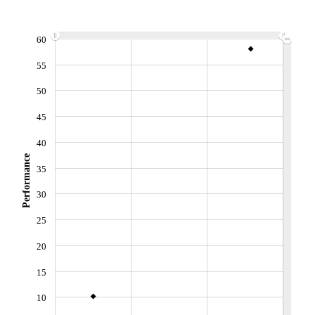
VOLUME
DERNIER ÉCHANGE
632
07.08.26 / 17:35:05
60
LIMITE À LA
LIMITE À LA
BAISSE
HAUSSE
55
20,6100
21,6600
50
ÉLIGIBILITÉ
ACTIF NET (EUR)
102M / 31.07.26
BOURSOVIE LUX
45
CTO BUSINESS
40
RISQUE DU FONDS (SRI)
Performance
5
/7
35
30
+ PORTEFEUILLE
+ LISTE
25
20
15
10