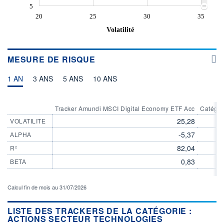
5
20
25
30
35
Volatilité
MESURE DE RISQUE
1 AN
3 ANS
5 ANS
10 ANS
Tracker Amundi MSCI Digital Economy ETF Acc
Catégor
25,28
VOLATILITE
-5,37
ALPHA
82,04
R²
0,83
BETA
Calcul fin de mois au 31/07/2026
LISTE DES TRACKERS DE LA CATÉGORIE :
ACTIONS SECTEUR TECHNOLOGIES