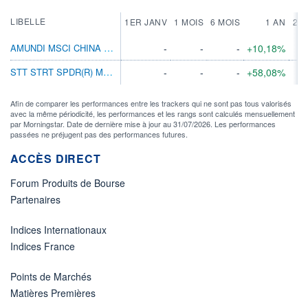
LIBELLE
1ER JANV
1 MOIS
6 MOIS
1 AN
2 A
AMUNDI MSCI CHINA TECH ETF EUR
-
-
-
+10,18%
STT STRT SPDR(R) MSCI EUROPE TECHNOLOGYETF
-
-
-
+58,08%
Afin de comparer les performances entre les trackers qui ne sont pas tous valorisés
avec la même périodicité, les performances et les rangs sont calculés mensuellement
par Morningstar. Date de dernière mise à jour au 31/07/2026. Les performances
passées ne préjugent pas des performances futures.
ACCÈS DIRECT
Forum Produits de Bourse
Partenaires
Indices Internationaux
Indices France
Points de Marchés
Matières Premières