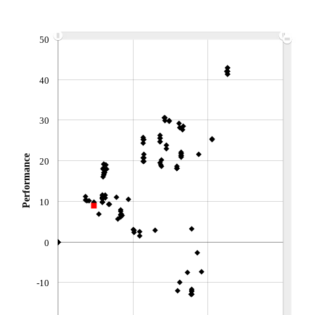
+ PORTEFEUILLE
+ LISTE
50
40
30
Performance
20
10
0
-10