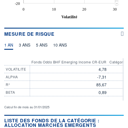
-20
0
10
20
30
Volatilité
MESURE DE RISQUE
1 AN
3 ANS
5 ANS
10 ANS
Fonds Oddo BHF Emerging Income CR-EUR
Catégorie 
4,78
VOLATILITE
-7,31
ALPHA
85,67
R²
0,89
BETA
Calcul fin de mois au 31/01/2025
LISTE DES FONDS DE LA CATÉGORIE :
ALLOCATION MARCHÉS EMERGENTS