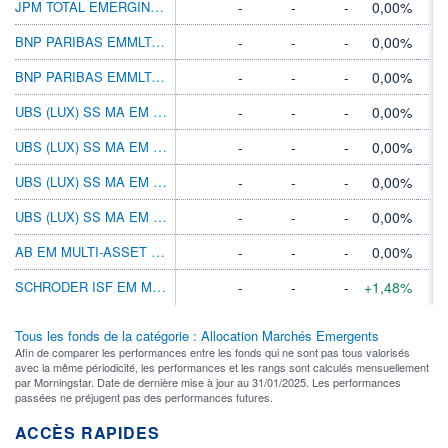
JPM TOTAL EMERGING MKTS INC B (ACC) EUR
-
-
-
0,00%
BNP PARIBAS EMMLTAST INC N C
-
-
-
0,00%
BNP PARIBAS EMMLTAST INC PRIVL C
-
-
-
0,00%
UBS (LUX) SS MA EM DYN (USD) P-ACC
-
-
-
0,00%
UBS (LUX) SS MA EM DYN (USD) P-PF-ACC
-
-
-
0,00%
UBS (LUX) SS MA EM DYN (USD) Q-ACC
-
-
-
0,00%
UBS (LUX) SS MA EM DYN (USD) Q-PF-ACC
-
-
-
0,00%
AB EM MULTI-ASSET S1 EUR
-
-
-
0,00%
SCHRODER ISF EM MKT MA U ACC USD
-
-
-
+1,48%
Tous les fonds de la catégorie : Allocation Marchés Emergents
Afin de comparer les performances entre les fonds qui ne sont pas tous valorisés
avec la même périodicité, les performances et les rangs sont calculés mensuellement
par Morningstar. Date de dernière mise à jour au 31/01/2025. Les performances
passées ne préjugent pas des performances futures.
ACCÈS RAPIDES