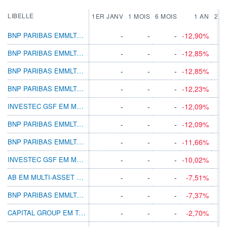
LIBELLE
1ER JANV
1 MOIS
6 MOIS
1 AN
2 A
BNP PARIBAS EMMLTAST INC CL HKD MD DIS
-
-
-
-12,90%
BNP PARIBAS EMMLTAST INC CL DIS
-
-
-
-12,85%
BNP PARIBAS EMMLTAST INC CL MD DIS
-
-
-
-12,85%
BNP PARIBAS EMMLTAST INC PRIVL EUR DIS
-
-
-
-12,23%
INVESTEC GSF EM MLT-ASST C INC-2 USD
-
-
-
-12,09%
BNP PARIBAS EMMLTAST INC I C
-
-
-
-12,09%
BNP PARIBAS EMMLTAST INC X C
-
-
-
-11,66%
INVESTEC GSF EM MLT-ASST S ACC GBP
-
-
-
-10,02%
AB EM MULTI-ASSET S1 JPY
-
-
-
-7,51%
BNP PARIBAS EMMLTAST INC CL C
-
-
-
-7,37%
CAPITAL GROUP EM TOT OPP (LUX) A4
-
-
-
-2,70%