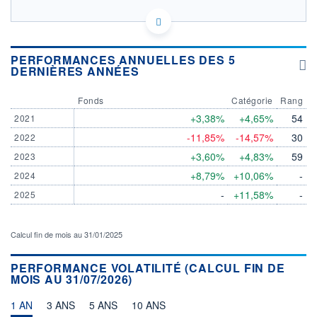
FR0000992000 - ODDO BHF Asset Management SAS
OPCVM DERNIER COURS CONNU AU 23/01/2025
Consulter le prospectus / DIC
PERFORMANCES ANNUELLES DES 5
DERNIÈRES ANNÉES
CATÉGORIE MORNINGSTAR
Allocation Marchés
Emergents
Fonds
Catégorie
Rang
+3,38%
+4,65%
54
2021
FONDS PARTENAIRES
TARIFS PRIVILÉGIÉS
0%
-11,85%
-14,57%
30
2022
+3,60%
+4,83%
59
2023
ÉLIGIBILITÉ
PEA
PEA-PME
BOURSOVIE LUX
BOURSOVIE
+8,79%
+10,06%
-
2024
CTO BUSINESS
-
+11,58%
-
2025
Non éligible Boursobank
ACTIF NET (EUR)
21M / 31.01.25
Calcul fin de mois au 31/01/2025
NOTATION MORNINGSTAR ⁽¹⁾
PERFORMANCE VOLATILITÉ (CALCUL FIN DE
MOIS AU 31/07/2026)
RISQUE DU FONDS (SRI)
1 AN
3 ANS
5 ANS
10 ANS
3
/7