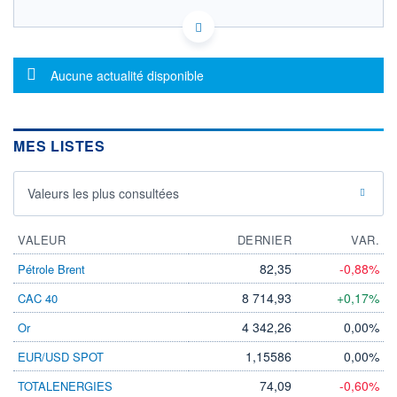
FR0000992000 - ODDO BHF Asset Management SAS
OPCVM DERNIER COURS CONNU AU 23/01/2025
Consulter le prospectus / DIC
Message d'information
Aucune actualité disponible
CATÉGORIE MORNINGSTAR
Allocation Marchés
Emergents
MES LISTES
FONDS PARTENAIRES
TARIFS PRIVILÉGIÉS
0%
Valeurs les plus consultées
ÉLIGIBILITÉ
PEA
PEA-PME
BOURSOVIE LUX
BOURSOVIE
CTO BUSINESS
VALEUR
DERNIER
VAR.
Non éligible Boursobank
82,35
-0,88%
Pétrole Brent
ACTIF NET (EUR)
21M / 31.01.25
8 714,93
+0,17%
CAC 40
NOTATION MORNINGSTAR ⁽¹⁾
4 342,26
0,00%
Or
1,15586
0,00%
EUR/USD SPOT
RISQUE DU FONDS (SRI)
74,09
-0,60%
TOTALENERGIES
3
/7