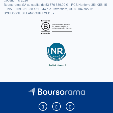
Copyright © 2026
Boursorama, SA au capital de 53 576 889,20 € – RCS Nanterre 351 058 151
– TVA FR 69 351 058 151 – 44 rue Traversière, CS 80134, 92772
BOULOGNE BILLANCOURT CEDEX
Boursorama sur Facebook
Boursorama sur X
Boursorama sur Youtu