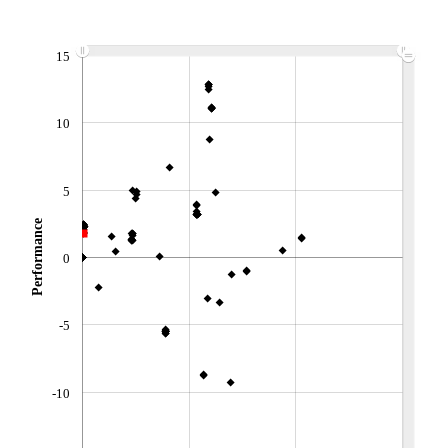
ACTIF NET (EUR)
695M / 31.07.26
15
NOTATION MORNINGSTAR ⁽¹⁾
10
RISQUE DU FONDS (SRI)
1
/7
5
+ PORTEFEUILLE
+ LISTE
Performance
0
-5
-10