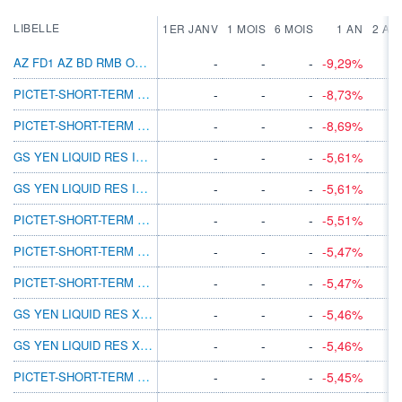
LIBELLE
1ER JANV
1 MOIS
6 MOIS
1 AN
2 AN
AZ FD1 AZ BD RMB OPP A-INS HKD C
-
-
-
-9,29%
PICTET-SHORT-TERM MONEY MARKET JPY R
-
-
-
-8,73%
PICTET-SHORT-TERM MONEY MARKET JPY P DY
-
-
-
-8,69%
GS YEN LIQUID RES INST ACC
-
-
-
-5,61%
GS YEN LIQUID RES INSTITUTIONAL ACC T
-
-
-
-5,61%
PICTET-SHORT-TERM MONEY MARKET JPY TC
-
-
-
-5,51%
PICTET-SHORT-TERM MONEY MARKET JPY P
-
-
-
-5,47%
PICTET-SHORT-TERM MONEY MARKET JPY T3
-
-
-
-5,47%
GS YEN LIQUID RES X ACC
-
-
-
-5,46%
GS YEN LIQUID RES X ACC T
-
-
-
-5,46%
PICTET-SHORT-TERM MONEY MARKET JPY I
-
-
-
-5,45%