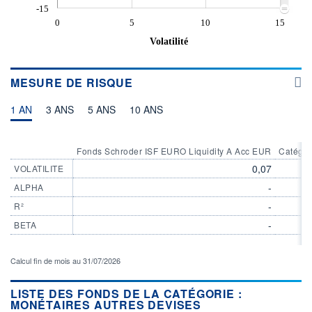
-15
0
5
10
15
Volatilité
MESURE DE RISQUE
1 AN
3 ANS
5 ANS
10 ANS
Fonds Schroder ISF EURO Liquidity A Acc EUR
Catégor
0,07
VOLATILITE
-
ALPHA
-
R²
-
BETA
Calcul fin de mois au 31/07/2026
LISTE DES FONDS DE LA CATÉGORIE :
MONÉTAIRES AUTRES DEVISES