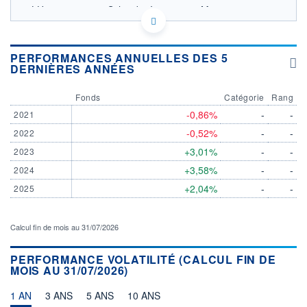
LU0136043394 - Schroder Investment Management
(Europe) S.A.
OPCVM DERNIER COURS CONNU AU 05/08/2026
Consulter le prospectus / DIC
PERFORMANCES ANNUELLES DES 5
DERNIÈRES ANNÉES
128
Fonds
Catégorie
Rang
127
-0,86%
-
-
2021
126
-0,52%
-
-
2022
125
+3,01%
-
-
2023
03/12
09/04
+3,58%
-
-
2024
+2,04%
-
-
2025
CATÉGORIE MORNINGSTAR
Monétaires Autres Devises
FONDS PARTENAIRES
Calcul fin de mois au 31/07/2026
TARIFS PRIVILÉGIÉS
0%
PERFORMANCE VOLATILITÉ (CALCUL FIN DE
ÉLIGIBILITÉ
MOIS AU 31/07/2026)
PEA
PEA-PME
BOURSOVIE LUX
BOURSOVIE
CTO BUSINESS
1 AN
3 ANS
5 ANS
10 ANS
Non éligible Boursobank