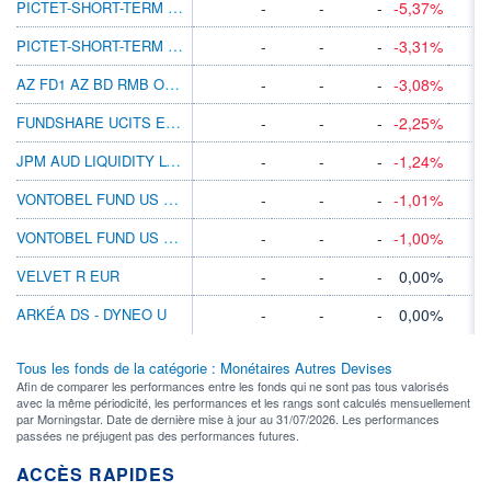
PICTET-SHORT-TERM MONEY MARKET JPY-Z
-
-
-
-5,37%
PICTET-SHORT-TERM MONEY MARKET JPY J
-
-
-
-3,31%
AZ FD1 AZ BD RMB OPP A-INS EUR C
-
-
-
-3,08%
FUNDSHARE UCITS EUR CASH
-
-
-
-2,25%
JPM AUD LIQUIDITY LVNAV RESERVES DIST
-
-
-
-1,24%
VONTOBEL FUND US DOLLAR MONEY A
-
-
-
-1,01%
VONTOBEL FUND US DOLLAR MONEY B
-
-
-
-1,00%
VELVET R EUR
-
-
-
0,00%
ARKÉA DS - DYNEO U
-
-
-
0,00%
Tous les fonds de la catégorie : Monétaires Autres Devises
Afin de comparer les performances entre les fonds qui ne sont pas tous valorisés
avec la même périodicité, les performances et les rangs sont calculés mensuellement
par Morningstar. Date de dernière mise à jour au 31/07/2026. Les performances
passées ne préjugent pas des performances futures.
ACCÈS RAPIDES