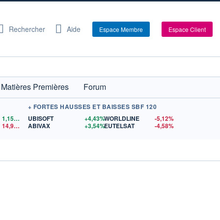
Rechercher
Aide
Espace Membre
Espace Client
Matières Premières
Forum
+ FORTES HAUSSES ET BAISSES SBF 120
1,1559
$US
UBISOFT
+4,43%
WORLDLINE
-5,12%
14,90
$US
ABIVAX
+3,54%
EUTELSAT
-4,58%