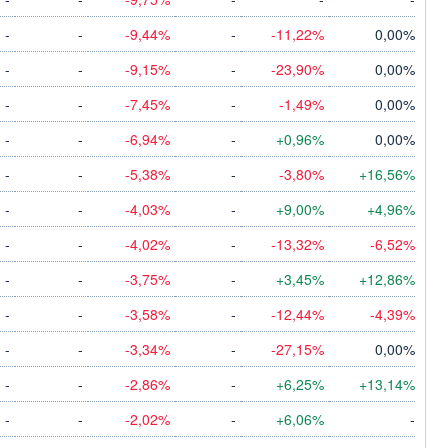
-
-
-9,44%
-
-11,22%
0,00%
-
-
-9,15%
-
-23,90%
0,00%
-
-
-7,45%
-
-1,49%
0,00%
-
-
-6,94%
-
+0,96%
0,00%
-
-
-5,38%
-
-3,80%
+16,56%
-
-
-4,03%
-
+9,00%
+4,96%
-
-
-4,02%
-
-13,32%
-6,52%
-
-
-3,75%
-
+3,45%
+12,86%
-
-
-3,58%
-
-12,44%
-4,39%
-
-
-3,34%
-
-27,15%
0,00%
-
-
-2,86%
-
+6,25%
+13,14%
-
-
-2,02%
-
+6,06%
-