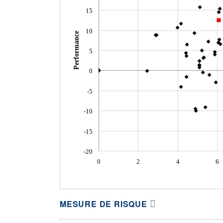
15
10
Performance
5
0
-5
-10
-15
-20
0
2
4
6
MESURE DE RISQUE