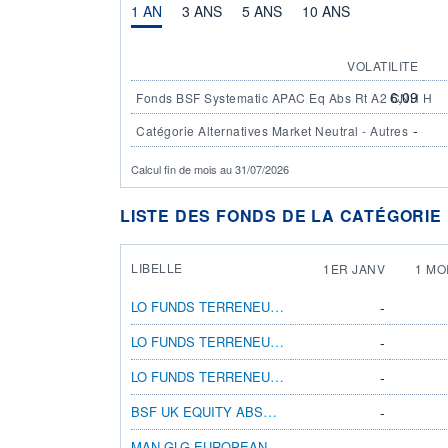
1 AN
3 ANS
5 ANS
10 ANS
VOLATILITE
6,09
Fonds BSF Systematic APAC Eq Abs Rt A2 CNH H
-
Catégorie Alternatives Market Neutral - Autres
Calcul fin de mois au 31/07/2026
LISTE DES FONDS DE LA CATÉGORIE
LIBELLE
1ER JANV
1 MO
LO FUNDS TERRENEUVE SH CHF MA
-
LO FUNDS TERRENEUVE SH CHF MD
-
LO FUNDS TERRENEUVE SH CHF NA
-
BSF UK EQUITY ABSOLUTE RETURN I2 JPY H
-
MAN GLG EUROPEAN EQUITY ALT IXN H GBP
-