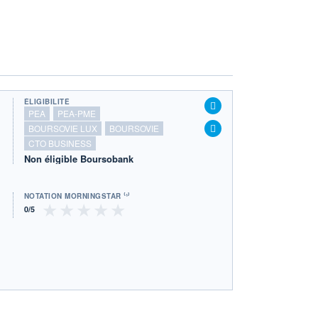
ÉLIGIBILITÉ
PEA
PEA-PME
BOURSOVIE LUX
BOURSOVIE
CTO BUSINESS
Non éligible Boursobank
NOTATION MORNINGSTAR ⁽¹⁾