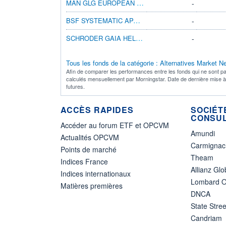
MAN GLG EUROPEAN EQUITY ALT INZ H CHFINC
-
BSF SYSTEMATIC APAC EQ ABS RT A2 JPY H
-
SCHRODER GAIA HELIX A ACC CHF HGD
-
Tous les fonds de la catégorie : Alternatives Market Ne
Afin de comparer les performances entre les fonds qui ne sont pa
calculés mensuellement par Morningstar. Date de dernière mise 
futures.
ACCÈS RAPIDES
SOCIÉT
CONSUL
Accéder au forum ETF et OPCVM
Amundi
Actualités OPCVM
Carmignac
Points de marché
Theam
Indices France
Allianz Glo
Indices internationaux
Lombard O
Matières premières
DNCA
State Stree
Candriam