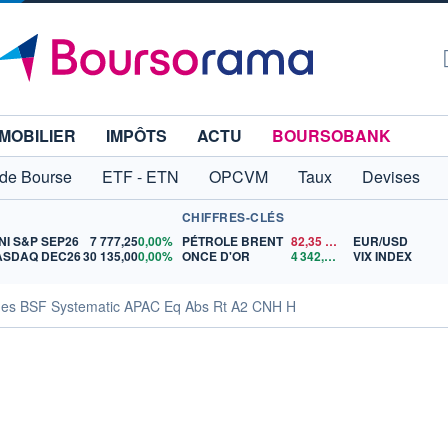
MOBILIER
IMPÔTS
ACTU
BOURSOBANK
 de Bourse
ETF - ETN
OPCVM
Taux
Devises
CHIFFRES-CLÉS
NI S&P SEP26
7 777,25
0,00%
PÉTROLE BRENT
82,35
$US
EUR/USD
ASDAQ DEC26
30 135,00
0,00%
ONCE D'OR
4 342,26
$US
VIX INDEX
ques BSF Systematic APAC Eq Abs Rt A2 CNH H