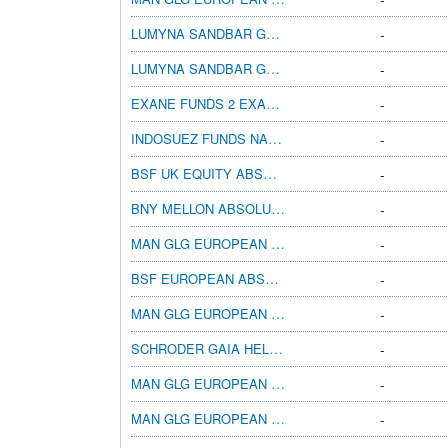
LUMYNA SANDBAR GLBEQMKTNETRL CHF B ACC
-
LUMYNA SANDBAR GLBEQMKTNETRL SEK Z H ACC
-
EXANE FUNDS 2 EXANE PLEIADE B CHF ACC
-
INDOSUEZ FUNDS NAOS GHS CHF ACC
-
BSF UK EQUITY ABSOLUTE RETURN D2 CHF H
-
BNY MELLON ABSOLUTE RET EQ CHF R ACC H
-
MAN GLG EUROPEAN EQUITY ALT DN H SEK
-
BSF EUROPEAN ABSOLUTE RETURN D2 CHF H
-
MAN GLG EUROPEAN EQUITY ALT IN H SEK
-
SCHRODER GAIA HELIX I ACC JPY HGD
-
MAN GLG EUROPEAN EQUITY ALT DN H CHF
-
MAN GLG EUROPEAN EQUITY ALT IN H NOK
-