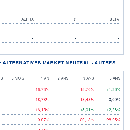
ALPHA
R²
BETA
-
-
-
-
-
-
 : ALTERNATIVES MARKET NEUTRAL - AUTRES
IS
6 MOIS
1 AN
2 ANS
3 ANS
5 ANS
-
-
-18,78%
-
-18,70%
+1,36%
-
-
-18,78%
-
-18,48%
0,00%
-
-
-16,15%
-
+3,01%
+2,28%
-
-
-9,97%
-
-20,13%
-28,25%
-
-
-9,75%
-
-
-