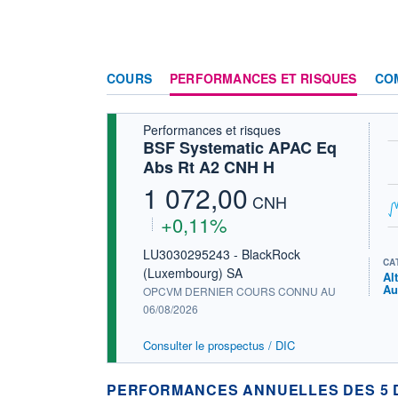
COURS
PERFORMANCES ET RISQUES
CO
Performances et risques
BSF Systematic APAC Eq
Abs Rt A2 CNH H
1 072,00
CNH
+0,11%
LU3030295243 - BlackRock
CA
(Luxembourg) SA
Al
Au
OPCVM DERNIER COURS CONNU AU
06/08/2026
Consulter le prospectus / DIC
PERFORMANCES ANNUELLES DES 5 