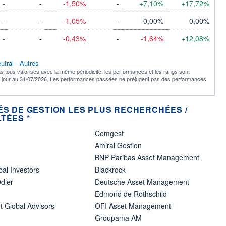
-
-
-1,50%
-
+7,10%
+17,72%
-
-
-1,05%
-
0,00%
0,00%
-
-
-0,43%
-
-1,64%
+12,08%
utral - Autres
s tous valorisés avec la même périodicité, les performances et les rangs sont
à jour au 31/07/2026. Les performances passées ne préjugent pas des performances
ÉS DE GESTION LES PLUS RECHERCHÉES /
TÉES *
Comgest
Amiral Gestion
BNP Paribas Asset Management
bal Investors
Blackrock
dier
Deutsche Asset Management
Edmond de Rothschild
t Global Advisors
OFI Asset Management
Groupama AM