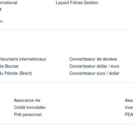
ernational
Lazard Frères Gestion
M
le
 boursiers internationaux
Convertisseur de devises
ès Bourse
Convertisseur dollar / euro
u Pétrole (Brent)
Convertisseur euro / dollar
Assurance vie
Assu
Crédit immobilier
Inve
Prêt personnel
PE