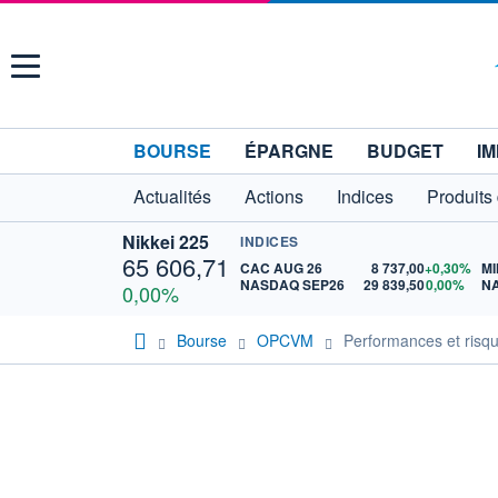
Menu
BOURSE
ÉPARGNE
BUDGET
IM
Actualités
Actions
Indices
Produits
Nikkei 225
INDICES
65 606,71
CAC AUG 26
8 737,00
+0,30%
MI
NASDAQ SEP26
29 839,50
0,00%
N
0,00%
Bourse
OPCVM
Performances et ris