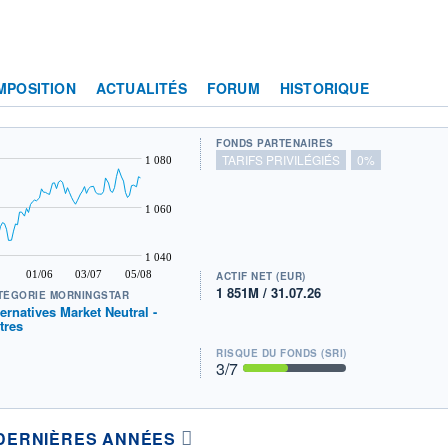
MPOSITION
ACTUALITÉS
FORUM
HISTORIQUE
FONDS PARTENAIRES
TARIFS PRIVILÉGIÉS
0%
1 080
1 060
1 040
01/06
03/07
05/08
ACTIF NET (EUR)
1 851M / 31.07.26
TÉGORIE MORNINGSTAR
ternatives Market Neutral -
tres
RISQUE DU FONDS (SRI)
3
/7
DERNIÈRES ANNÉES