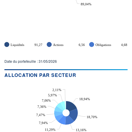
89,04%
Liquidités
91,27
Actions
6,56
Obligations
4,68
Date du portefeuille : 31/05/2026
ALLOCATION PAR SECTEUR
2,11%
5,97%
18,94%
7,06%
7,36%
7,47%
18,70%
7,94%
11,29%
13,16%