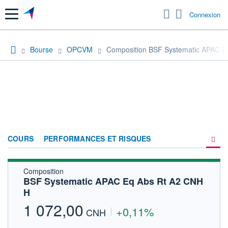
Menu
Connexion
Bourse
OPCVM
Composition BSF Systematic APAC E
COURS
PERFORMANCES ET RISQUES
Composition
COMPOSITION
BSF Systematic APAC Eq Abs Rt A2 CNH
H
ACTUALITÉS
1 072,00
+0,11%
FORUM
CNH
HISTORIQUE