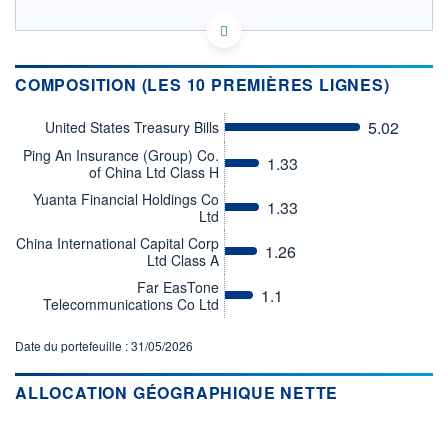
LU3030295243 - BlackRock (Luxembourg) SA
OPCVM DERNIER COURS CONNU AU 06/08/2026
Consulter le prospectus / DIC
COMPOSITION (LES 10 PREMIÈRES LIGNES)
1 080
5.02
United States Treasury Bills
Ping An Insurance (Group) Co.
1.33
of China Ltd Class H
1 060
Yuanta Financial Holdings Co
1.33
Ltd
1 040
01/06
03/07
05/08
China International Capital Corp
1.26
Ltd Class A
CATÉGORIE MORNINGSTAR
Far EasTone
Alternatives Market Neutral
1.1
Telecommunications Co Ltd
- Autres
FONDS PARTENAIRES
Date du portefeuille : 31/05/2026
TARIFS PRIVILÉGIÉS
0%
ALLOCATION GÉOGRAPHIQUE NETTE
ÉLIGIBILITÉ
PEA
PEA-PME
BOURSOVIE LUX
BOURSOVIE
CTO BUSINESS