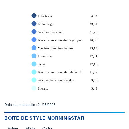
Industriels
31,3
Technologie
30,91
Services financiers
21,75
Biens de consommation cyclique
18,65
Matières premières de base
13,12
Immobilier
12,34
Santé
12,16
Biens de consommation défensif
11,67
Services de communication
9,86
Énergie
3,49
Date du portefeuille : 31/05/2026
BOITE DE STYLE MORNINGSTAR
Valeur
Mixte
Croiss