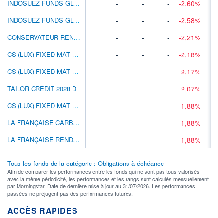
INDOSUEZ FUNDS GLOBAL BONDS USD 2023 M
-
-
-
-2,60%
INDOSUEZ FUNDS GLOBAL BONDS USD 2023 MX
-
-
-
-2,58%
CONSERVATEUR RENDEMENT 2022
-
-
-
-2,21%
CS (LUX) FIXED MAT BD 2022 S-III BH SGD
-
-
-
-2,18%
CS (LUX) FIXED MAT BD 2022 S-III AH SGD
-
-
-
-2,17%
TAILOR CREDIT 2028 D
-
-
-
-2,07%
CS (LUX) FIXED MAT BD 2022 S-III IAH SGD
-
-
-
-1,88%
LA FRANÇAISE CARBON IMPACT 2026 TD
-
-
-
-1,88%
LA FRANÇAISE RENDEMENT GLB 2028 B
-
-
-
-1,88%
Tous les fonds de la catégorie : Obligations à échéance
Afin de comparer les performances entre les fonds qui ne sont pas tous valorisés
avec la même périodicité, les performances et les rangs sont calculés mensuellement
par Morningstar. Date de dernière mise à jour au 31/07/2026. Les performances
passées ne préjugent pas des performances futures.
ACCÈS RAPIDES