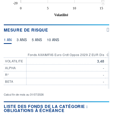
-20
0
5
10
15
Volatilité
MESURE DE RISQUE
1 AN
3 ANS
5 ANS
10 ANS
Fonds AXAIMFIIS Euro Crdt Oppos 2029 Z EUR Dis
Cat
3,48
VOLATILITE
-
ALPHA
-
R²
-
BETA
Calcul fin de mois au 31/07/2026
LISTE DES FONDS DE LA CATÉGORIE :
OBLIGATIONS À ÉCHÉANCE