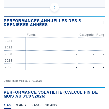
LU2988638479 - BNP PARIBAS ASSET MANAGEMENT
Europe
OPCVM DERNIER COURS CONNU AU 06/08/2026
PERFORMANCES ANNUELLES DES 5
DERNIÈRES ANNÉES
Consulter le prospectus / DIC
Fonds
Catégorie
Rang
105
-
-
-
2021
100
-
-
-
2022
-
-
-
2023
95
-
-
-
2024
04/12
07/04
-
-
-
2025
CATÉGORIE MORNINGSTAR
Obligations à échéance
Calcul fin de mois au 31/07/2026
FONDS PARTENAIRES
TARIFS PRIVILÉGIÉS
0%
PERFORMANCE VOLATILITÉ (CALCUL FIN DE
MOIS AU 31/07/2026)
ÉLIGIBILITÉ
PEA
PEA-PME
BOURSOVIE LUX
BOURSOVIE
1 AN
3 ANS
5 ANS
10 ANS
CTO BUSINESS