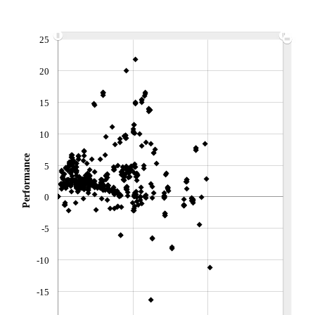
Non éligible Boursobank
ACTIF NET (EUR)
25
142M / 31.07.26
NOTATION MORNINGSTAR ⁽¹⁾
20
15
RISQUE DU FONDS (SRI)
2
/7
10
+ PORTEFEUILLE
+ LISTE
Performance
5
0
-5
-10
-15