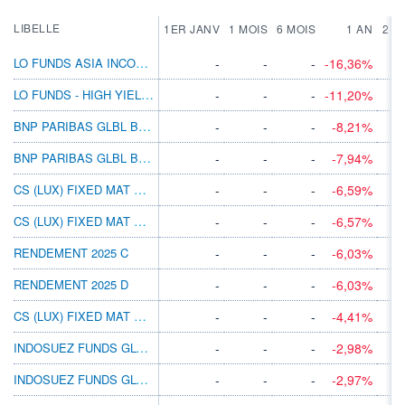
LIBELLE
1ER JANV
1 MOIS
6 MOIS
1 AN
2 A
LO FUNDS ASIA INCOME 2024 SYSNAVH CHF NA
-
-
-
-16,36%
LO FUNDS - HIGH YIELD 2023 MA GBP
-
-
-
-11,20%
BNP PARIBAS GLBL BD PORT 2025 CL USD ACC
-
-
-
-8,21%
BNP PARIBAS GLBL BD PORT 2025 I USD ACC
-
-
-
-7,94%
CS (LUX) FIXED MAT BD 2022 S-III BH AUD
-
-
-
-6,59%
CS (LUX) FIXED MAT BD 2022 S-III AH AUD
-
-
-
-6,57%
RENDEMENT 2025 C
-
-
-
-6,03%
RENDEMENT 2025 D
-
-
-
-6,03%
CS (LUX) FIXED MAT BD 2024 S-V A HKD
-
-
-
-4,41%
INDOSUEZ FUNDS GLOBAL BONDS USD 2023 P
-
-
-
-2,98%
INDOSUEZ FUNDS GLOBAL BONDS USD 2023 PX
-
-
-
-2,97%