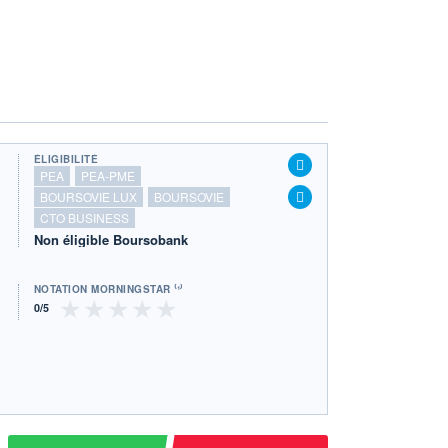
ÉLIGIBILITÉ
PEA
PEA-PME
BOURSOVIE LUX
BOURSOVIE
CTO BUSINESS
Non éligible Boursobank
NOTATION MORNINGSTAR ⁽¹⁾