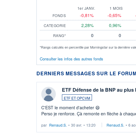
1er JANV.
1 MOIS
-0,81%
-0,65%
FONDS
2,28%
0,96%
CATEGORIE
0
0
RANG*
*Rangs calculés en percentile par Morningstar sur la dernière val
Consulter les infos des autres fonds
DERNIERS MESSAGES SUR LE FORUM
ETF Défense de la BNP au plus
ETF ET OPCVM
C'EST le moment d'acheter 😄​
Perso je renforce. Çà remonte en flèche à chaque
LU3 ...
par
Renaud.S.
•
30 avr.
•
13:20
Renaud.S.
•
6 ao