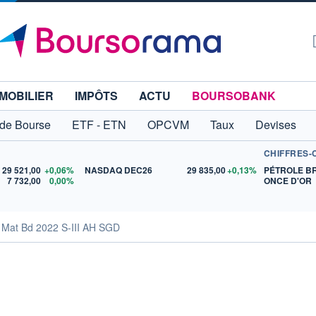
MOBILIER
IMPÔTS
ACTU
BOURSOBANK
 de Bourse
ETF - ETN
OPCVM
Taux
Devises
CHIFFRES-
29 521,00
+0,06%
NASDAQ DEC26
29 835,00
+0,13%
PÉTROLE B
7 732,00
0,00%
ONCE D'OR
 Mat Bd 2022 S-III AH SGD