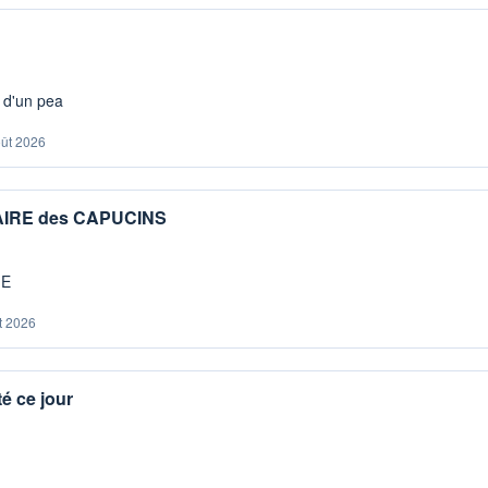
s d'un pea
oût 2026
IAIRE des CAPUCINS
ME
t 2026
é ce jour