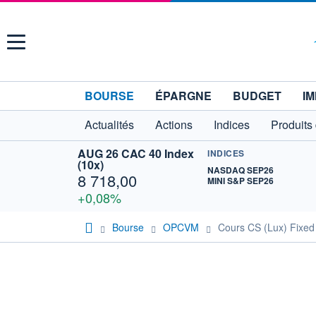
Menu
BOURSE
ÉPARGNE
BUDGET
IM
Actualités
Actions
Indices
Produits
AUG 26 CAC 40 Index
INDICES
(10x)
NASDAQ SEP26
8 718,00
MINI S&P SEP26
+0,08%
Bourse
OPCVM
Cours CS (Lux) Fixed