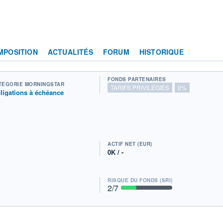
MPOSITION
ACTUALITÉS
FORUM
HISTORIQUE
FONDS PARTENAIRES
TÉGORIE MORNINGSTAR
TARIFS PRIVILÉGIÉS
0%
ligations à échéance
ACTIF NET (EUR)
0K / -
RISQUE DU FONDS (SRI)
2
/7