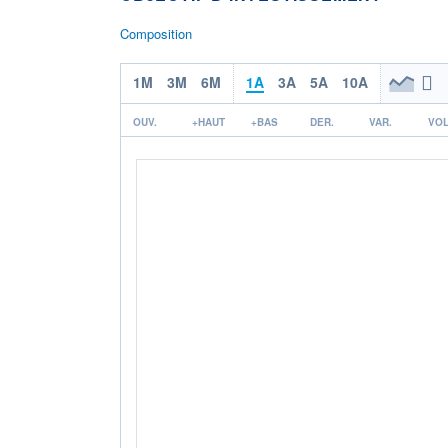
Composition
1M
3M
6M
1A
3A
5A
10A
OUV.
+HAUT
+BAS
DER.
VAR.
VOL