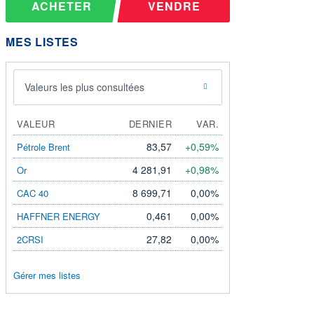
ACHETER
VENDRE
MES LISTES
Valeurs les plus consultées
VALEUR
DERNIER
VAR.
83,57
+0,59%
Pétrole Brent
4 281,91
+0,98%
Or
8 699,71
0,00%
CAC 40
0,461
0,00%
HAFFNER ENERGY
27,82
0,00%
2CRSI
Gérer mes listes