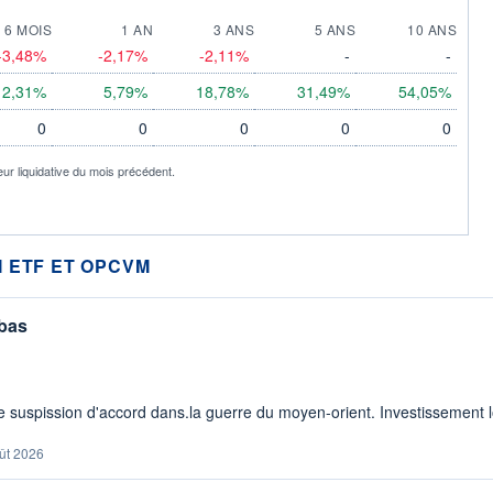
6 MOIS
1 AN
3 ANS
5 ANS
10 ANS
-3,48%
-2,17%
-2,11%
-
-
2,31%
5,79%
18,78%
31,49%
54,05%
0
0
0
0
0
eur liquidative du mois précédent.
 ETF ET OPCVM
 bas
 suspission d'accord dans.la guerre du moyen-orient. Investissement lo
ût 2026