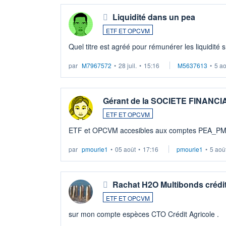
Liquidité dans un pea
ETF ET OPCVM
Quel titre est agréé pour rémunérer les liquidité 
par
M7967572
•
28 juil.
•
15:16
M5637613
•
5 a
Gérant de la SOCIETE FINANC
ETF ET OPCVM
ETF et OPCVM accesibles aux comptes PEA_P
par
pmourie1
•
05 août
•
17:16
pmourie1
•
5 aoû
Rachat H2O Multibonds crédit
ETF ET OPCVM
sur mon compte espèces CTO Crédit Agricole .