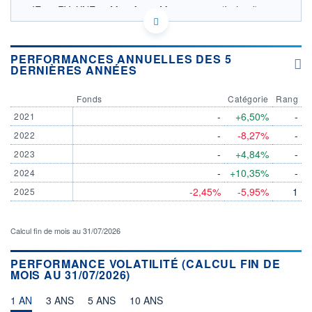
IE000RV2XNE5 - Man Asset Management (Ireland)
Limited
OPCVM DERNIER COURS CONNU AU 04/08/2026
Consulter le prospectus / DIC
PERFORMANCES ANNUELLES DES 5
DERNIÈRES ANNÉES
106
Fonds
Catégorie
Rang
104
-
+6,50%
-
2021
102
-
-8,27%
-
2022
100
-
+4,84%
-
2023
02/12
07/04
-
+10,35%
-
2024
-2,45%
-5,95%
1
2025
CATÉGORIE MORNINGSTAR
Obligations Internationales
Emprunts Privés
Couvertes en USD
Calcul fin de mois au 31/07/2026
FONDS PARTENAIRES
TARIFS PRIVILÉGIÉS
0%
PERFORMANCE VOLATILITÉ (CALCUL FIN DE
MOIS AU 31/07/2026)
ÉLIGIBILITÉ
PEA
PEA-PME
BOURSOVIE LUX
BOURSOVIE
1 AN
3 ANS
5 ANS
10 ANS
CTO BUSINESS