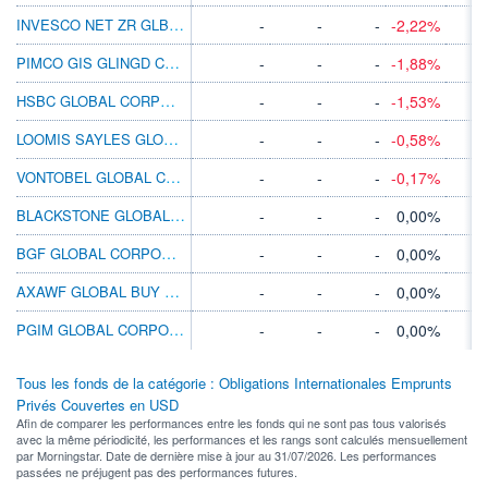
INVESCO NET ZR GLB IG CORP BD C ACC USD
-
-
-
-2,22%
PIMCO GIS GLINGD CRDT T USD ACC
-
-
-
-1,88%
HSBC GLOBAL CORPORATE BOND ETF BCH
-
-
-
-1,53%
LOOMIS SAYLES GLOBAL CREDIT H-S/D USD
-
-
-
-0,58%
VONTOBEL GLOBAL CORP BD C USD
-
-
-
-0,17%
BLACKSTONE GLOBAL IG CRP BD USD O ACC
-
-
-
0,00%
BGF GLOBAL CORPORATE BOND A6 HKD HEDGED
-
-
-
0,00%
AXAWF GLOBAL BUY & MNTN CRDT A CAP USD
-
-
-
0,00%
PGIM GLOBAL CORPORATE BOND USD I INC
-
-
-
0,00%
Tous les fonds de la catégorie : Obligations Internationales Emprunts
Privés Couvertes en USD
Afin de comparer les performances entre les fonds qui ne sont pas tous valorisés
avec la même périodicité, les performances et les rangs sont calculés mensuellement
par Morningstar. Date de dernière mise à jour au 31/07/2026. Les performances
passées ne préjugent pas des performances futures.