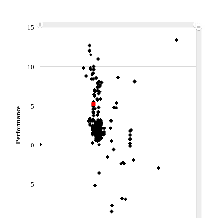
Non éligible Boursobank
ACTIF NET (EUR)
15
6 879M / 31.07.26
NOTATION MORNINGSTAR ⁽¹⁾
10
RISQUE DU FONDS (SRI)
3
/7
5
+ PORTEFEUILLE
+ LISTE
Performance
0
-5