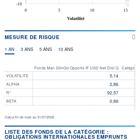
-10
0
5
10
15
Volatilité
MESURE DE RISQUE
1 AN
3 ANS
5 ANS
10 ANS
Fonds Man GlInGd Opports IF USD Net Dist Q
Catégorie
5,14
VOLATILITE
2,86
ALPHA
92,57
R²
0,86
BETA
Calcul fin de mois au 31/07/2026
LISTE DES FONDS DE LA CATÉGORIE :
OBLIGATIONS INTERNATIONALES EMPRUNTS