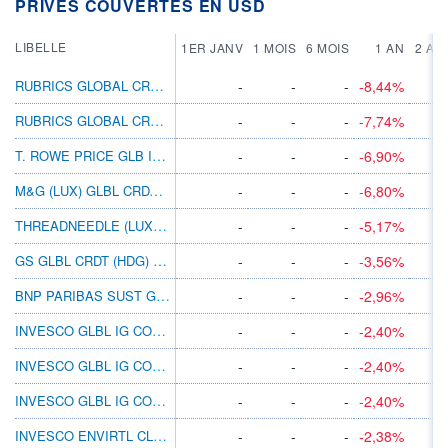
PRIVÉS COUVERTES EN USD
LIBELLE
1ER JANV
1 MOIS
6 MOIS
1 AN
2 AN
RUBRICS GLOBAL CREDIT UCITS PD USD
-
-
-
-8,44%
RUBRICS GLOBAL CREDIT UCITS PA USD
-
-
-
-7,74%
T. ROWE PRICE GLB INV GR C BD Q
-
-
-
-6,90%
M&G (LUX) GLBL CRDT INVMT FD CI USD ACC
-
-
-
-6,80%
THREADNEEDLE (LUX) GLBL CORP BD DUP
-
-
-
-5,17%
GS GLBL CRDT (HDG) A (STBLMDIST) USD
-
-
-
-3,56%
BNP PARIBAS SUST GLB CORP BD X D
-
-
-
-2,96%
INVESCO GLBL IG CORP BD C USD AD
-
-
-
-2,40%
INVESCO GLBL IG CORP BD C USD ACC
-
-
-
-2,40%
INVESCO GLBL IG CORP BD C USD QD
-
-
-
-2,40%
INVESCO ENVIRTL CLMTOPPORTSBD C USD ACC
-
-
-
-2,38%