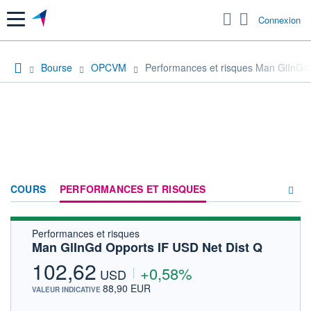
Menu
Connexion
Bourse
OPCVM
Performances et risques Man GlInGd
COURS
PERFORMANCES ET RISQUES
Performances et risques
COMPOSITION
Man GlInGd Opports IF USD Net Dist Q
ACTUALITÉS
102,62
+0,58%
USD
FORUM
88,90 EUR
VALEUR INDICATIVE
HISTORIQUE