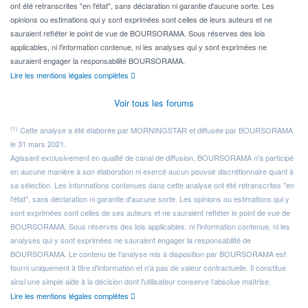
ont été retranscrites "en l'état", sans déclaration ni garantie d'aucune sorte. Les
opinions ou estimations qui y sont exprimées sont celles de leurs auteurs et ne
sauraient refléter le point de vue de BOURSORAMA. Sous réserves des lois
applicables, ni l'information contenue, ni les analyses qui y sont exprimées ne
sauraient engager la responsabilité BOURSORAMA.
Lire les mentions légales complètes
Voir tous les forums
(1)
Cette analyse a été élaborée par MORNINGSTAR et diffusée par BOURSORAMA
le 31 mars 2021.
Agissant exclusivement en qualité de canal de diffusion, BOURSORAMA n'a participé
en aucune manière à son élaboration ni exercé aucun pouvoir discrétionnaire quant à
sa sélection. Les informations contenues dans cette analyse ont été retranscrites "en
l'état", sans déclaration ni garantie d'aucune sorte. Les opinions ou estimations qui y
sont exprimées sont celles de ses auteurs et ne sauraient refléter le point de vue de
BOURSORAMA. Sous réserves des lois applicables, ni l'information contenue, ni les
analyses qui y sont exprimées ne sauraient engager la responsabilité de
BOURSORAMA. Le contenu de l'analyse mis à disposition par BOURSORAMA est
fourni uniquement à titre d'information et n'a pas de valeur contractuelle. Il constitue
ainsi une simple aide à la décision dont l'utilisateur conserve l'absolue maîtrise.
Lire les mentions légales complètes