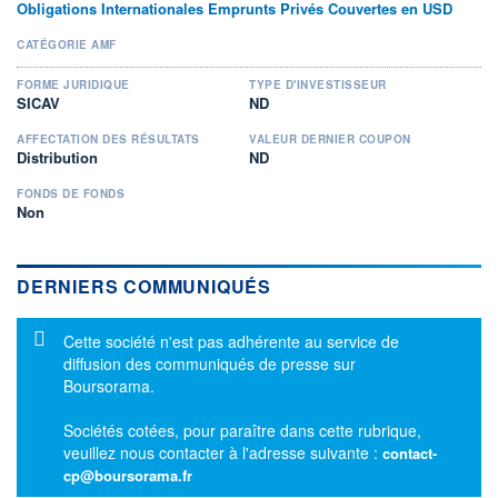
Obligations Internationales Emprunts Privés Couvertes en USD
CATÉGORIE AMF
FORME JURIDIQUE
TYPE D'INVESTISSEUR
SICAV
ND
AFFECTATION DES RÉSULTATS
VALEUR DERNIER COUPON
Distribution
ND
FONDS DE FONDS
Non
DERNIERS COMMUNIQUÉS
Message d'information
Cette société n'est pas adhérente au service de
diffusion des communiqués de presse sur
Boursorama.
Sociétés cotées, pour paraître dans cette rubrique,
veuillez nous contacter à l'adresse suivante :
contact-
cp@boursorama.fr