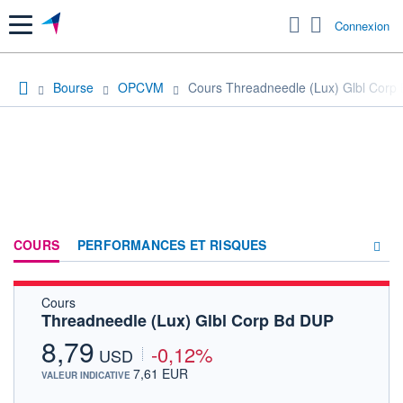
Menu
Connexion
Bourse
OPCVM
Cours Threadneedle (Lux) Glbl Corp
COURS
PERFORMANCES ET RISQUES
Cours
COMPOSITION
Threadneedle (Lux) Glbl Corp Bd DUP
ACTUALITÉS
8,79
-0,12%
USD
FORUM
7,61 EUR
VALEUR INDICATIVE
HISTORIQUE