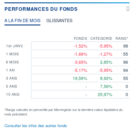
PERFORMANCES DU FONDS
A LA FIN DE MOIS
GLISSANTES
FONDS
CATEGORIE
RANG*
-1,52%
-5,95%
98
1er JANV.
-1,66%
-1,27%
55
1 MOIS
-3,65%
2,85%
96
6 MOIS
-5,17%
-5,95%
94
1 AN
19,59%
8,92%
55
3 ANS
-
7,56%
0
5 ANS
-
25,97%
0
10 ANS
*Rangs calculés en percentile par Morningstar sur la dernière valeur liquidative du
mois précédent.
Consulter les infos des autres fonds