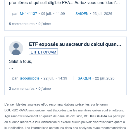
premières et qui soit éligible PEA... Auriez vous une idée?
Merci de vos conseils
par
M4141137
•
09 juil.
•
11:09
SAIQEN
•
23 juil. 2026
5
commentaires
•
0
j'aime
ETF exposés au secteur du calcul quan…
ETF ET OPCVM
Salut à tous,
Je cherche à investir sur le secteur du calcul quantique, mais
par
jeboursicote
•
22 juil.
•
14:39
SAIQEN
•
22 juil. 2026
via un ETF plutôt que des actions individuelles.
2
commentaires
•
0
j'aime
Idéalement, je voudrais qu'il soit éligible au PEA.
Pour l' ...
L'ensemble des analyses et/ou recommandations présentes sur le forum
BOURSORAMA sont uniquement élaborées par les membres qui en sont émetteurs.
Agissant exclusivement en qualité de canal de diffusion, BOURSORAMA n'a participé
en aucune manière à leur élaboration ni exercé aucun pouvoir discrétionnaire quant à
leur sélection. Les informations contenues dans ces analyses et/ou recommandations