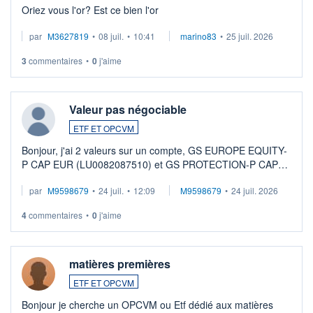
Oriez vous l'or? Est ce bien l'or
par
M3627819
•
08 juil.
•
10:41
marino83
•
25 juil. 2026
3
commentaires
•
0
j'aime
Valeur pas négociable
ETF ET OPCVM
Bonjour, j'ai 2 valeurs sur un compte, GS EUROPE EQUITY-
P CAP EUR (LU0082087510) et GS PROTECTION-P CAP
EUR (LU0546913194), que je souhaite vendre. Lorsque je
par
M9598679
•
24 juil.
•
12:09
M9598679
•
24 juil. 2026
veux procéder à la vente, on me signale ...
4
commentaires
•
0
j'aime
matières premières
ETF ET OPCVM
Bonjour je cherche un OPCVM ou Etf dédié aux matières