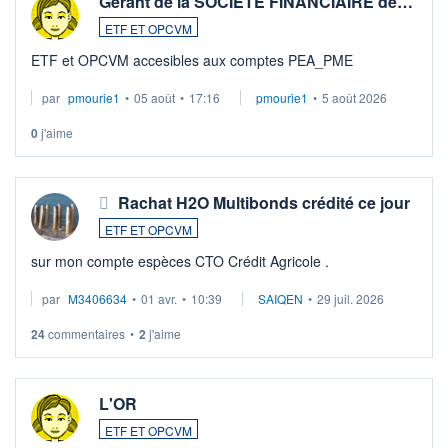
Gérant de la SOCIETE FINANCIAIRE de…
ETF ET OPCVM
ETF et OPCVM accesibles aux comptes PEA_PME
par
pmourie1
•
05 août
•
17:16
pmourie1
•
5 août 2026
0
j'aime
Rachat H2O Multibonds crédité ce jour
ETF ET OPCVM
sur mon compte espèces CTO Crédit Agricole .
par
M3406634
•
01 avr.
•
10:39
SAIQEN
•
29 juil. 2026
24
commentaires
•
2
j'aime
L'OR
ETF ET OPCVM