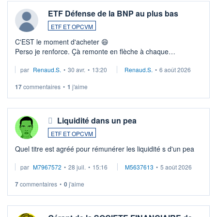
ETF Défense de la BNP au plus bas
ETF ET OPCVM
C'EST le moment d'acheter 😄​
Perso je renforce. Çà remonte en flèche à chaque
suspission d'accord dans.la guerre du moyen-orient.
par
Renaud.S.
•
30 avr.
•
13:20
Renaud.S.
•
6 août 2026
Investissement long terme tip top pour sa retraite.
LU3 ...
17
commentaires
•
1
j'aime
Liquidité dans un pea
ETF ET OPCVM
Quel titre est agréé pour rémunérer les liquidité s d'un pea
par
M7967572
•
28 juil.
•
15:16
M5637613
•
5 août 2026
7
commentaires
•
0
j'aime