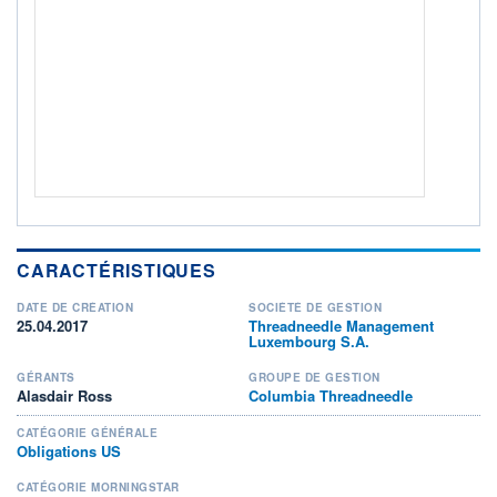
Non éligible Boursobank
ACTIF NET (EUR)
123M / 31.10.17
NOTATION MORNINGSTAR ⁽¹⁾
RISQUE DU FONDS (SRI)
3
/7
+ PORTEFEUILLE
+ LISTE
CARACTÉRISTIQUES
DATE DE CRÉATION
SOCIÉTÉ DE GESTION
25.04.2017
Threadneedle Management
Luxembourg S.A.
GÉRANTS
GROUPE DE GESTION
Alasdair Ross
Columbia Threadneedle
CATÉGORIE GÉNÉRALE
Obligations US
CATÉGORIE MORNINGSTAR