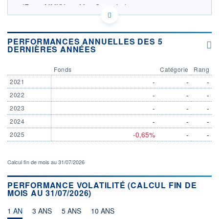
IE0002MMKY14 - Man Group Ltd
OPCVM DERNIER COURS CONNU AU 05/08/2026
Consulter le prospectus / DIC
PERFORMANCES ANNUELLES DES 5
DERNIÈRES ANNÉES
125
120
Fonds
Catégorie
Rang
115
-
-
-
2021
-
-
-
2022
110
03/12
08/04
-
-
-
2023
-
-
-
2024
CATÉGORIE MORNINGSTAR
Obligations Autres
-0,65%
-
-
2025
FONDS PARTENAIRES
TARIFS PRIVILÉGIÉS
0%
Calcul fin de mois au 31/07/2026
ÉLIGIBILITÉ
PEA
PEA-PME
BOURSOVIE LUX
BOURSOVIE
PERFORMANCE VOLATILITÉ (CALCUL FIN DE
MOIS AU 31/07/2026)
CTO BUSINESS
Non éligible Boursobank
1 AN
3 ANS
5 ANS
10 ANS