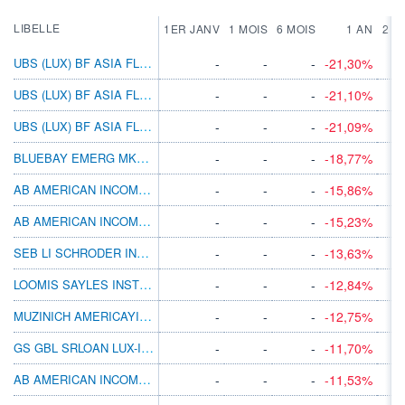
LIBELLE
1ER JANV
1 MOIS
6 MOIS
1 AN
2 A
UBS (LUX) BF ASIA FLEXIBLE EURH N ACC
-
-
-
-21,30%
UBS (LUX) BF ASIA FLEXIBLE EURH P ACC
-
-
-
-21,10%
UBS (LUX) BF ASIA FLEXIBLE EURH P DIS
-
-
-
-21,09%
BLUEBAY EMERG MKT LCL CCY BD B GBP
-
-
-
-18,77%
AB AMERICAN INCOME BT GBP H
-
-
-
-15,86%
AB AMERICAN INCOME BT EUR H
-
-
-
-15,23%
SEB LI SCHRODER INTL SEL US DOLLAR BDEUR
-
-
-
-13,63%
LOOMIS SAYLES INSTL HIGH INC I/A USD
-
-
-
-12,84%
MUZINICH AMERICAYIELD HGBP INC A
-
-
-
-12,75%
GS GBL SRLOAN LUX-I DISM JPY(HG I)
-
-
-
-11,70%
AB AMERICAN INCOME BT AUD H
-
-
-
-11,53%