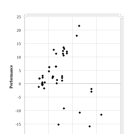
ACTIF NET (EUR)
590M / 31.07.26
NOTATION MORNINGSTAR ⁽¹⁾
25
20
RISQUE DU FONDS (SRI)
3
/7
15
+ PORTEFEUILLE
+ LISTE
10
Performance
5
0
-5
-10
-15