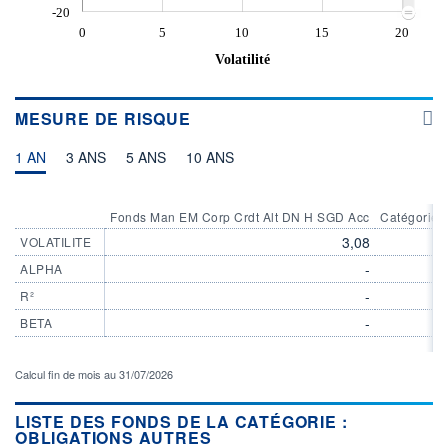
-20
0
5
10
15
20
Volatilité
MESURE DE RISQUE
1 AN
3 ANS
5 ANS
10 ANS
Fonds Man EM Corp Crdt Alt DN H SGD Acc
Catégorie O
3,08
VOLATILITE
-
ALPHA
-
R²
-
BETA
Calcul fin de mois au 31/07/2026
LISTE DES FONDS DE LA CATÉGORIE :
OBLIGATIONS AUTRES