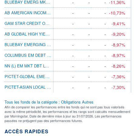
BLUEBAY EMERG MKT LCL CCY BD I EUR (AID)
-
-
-
-11,36%
AB AMERICAN INCOME BT CAD H
-
-
-
-10,73%
GAM STAR CREDIT OPPS (GBP) GBP ACC
-
-
-
-9,41%
AB GLOBAL HIGH YIELD BT CAD H
-
-
-
-9,20%
BLUEBAY EMERGING MKT CORP BD R SEK
-
-
-
-8,97%
COLUMBUS EM DEBT INVESTMENT GRADE
-
-
-
-8,97%
NN (L) EM MKT DBT LC I CAP PLN H I
-
-
-
-8,26%
PICTET-GLOBAL EMERGING DEBT HI JPY
-
-
-
-7,36%
PICTET-ASIAN LOCAL CCY DEBT HP EUR
-
-
-
-7,30%
Tous les fonds de la catégorie : Obligations Autres
Afin de comparer les performances entre les fonds qui ne sont pas tous valorisés
avec la même périodicité, les performances et les rangs sont calculés mensuellement
par Morningstar. Date de dernière mise à jour au 31/07/2026. Les performances
passées ne préjugent pas des performances futures.
ACCÈS RAPIDES