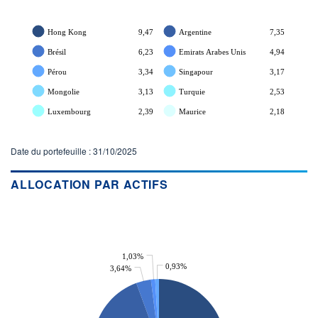
Hong Kong
9,47
Argentine
7,35
Brésil
6,23
Emirats Arabes Unis
4,94
Pérou
3,34
Singapour
3,17
Mongolie
3,13
Turquie
2,53
Luxembourg
2,39
Maurice
2,18
Date du portefeuille : 31/10/2025
ALLOCATION PAR ACTIFS
1,03%
0,93%
3,64%