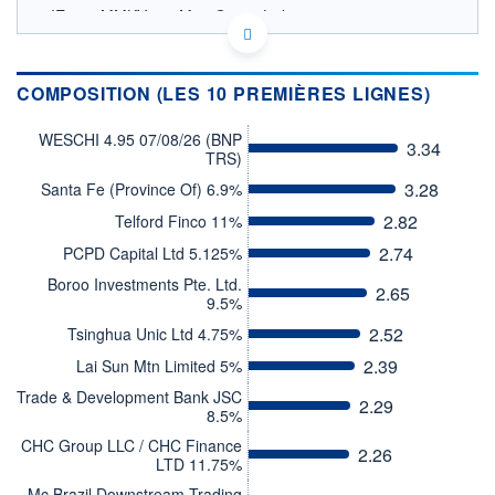
IE0002MMKY14 - Man Group Ltd
OPCVM DERNIER COURS CONNU AU 05/08/2026
Consulter le prospectus / DIC
COMPOSITION (LES 10 PREMIÈRES LIGNES)
125
WESCHI 4.95 07/08/26 (BNP
3.34
120
TRS)
115
3.28
Santa Fe (Province Of) 6.9%
110
2.82
Telford Finco 11%
03/12
08/04
2.74
PCPD Capital Ltd 5.125%
CATÉGORIE MORNINGSTAR
Boroo Investments Pte. Ltd.
2.65
Obligations Autres
9.5%
2.52
Tsinghua Unic Ltd 4.75%
FONDS PARTENAIRES
TARIFS PRIVILÉGIÉS
0%
2.39
Lai Sun Mtn Limited 5%
Trade & Development Bank JSC
ÉLIGIBILITÉ
2.29
PEA
PEA-PME
BOURSOVIE LUX
BOURSOVIE
8.5%
CTO BUSINESS
CHC Group LLC / CHC Finance
2.26
Non éligible Boursobank
LTD 11.75%
Mc Brazil Downstream Trading