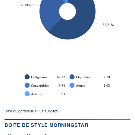
32,19%
62,21%
Obligations
62,22
Liquidités
32,19
Convertibles
3,64
Autres
1,03
Actions
0,93
Date du portefeuille : 31/10/2025
BOITE DE STYLE MORNINGSTAR