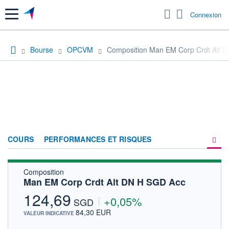
Menu
Connexion
Bourse
OPCVM
Composition Man EM Corp Crdt Alt 
COURS
PERFORMANCES ET RISQUES
Composition
COMPOSITION
Man EM Corp Crdt Alt DN H SGD Acc
ACTUALITÉS
124,69
+0,05%
SGD
FORUM
84,30 EUR
VALEUR INDICATIVE
HISTORIQUE