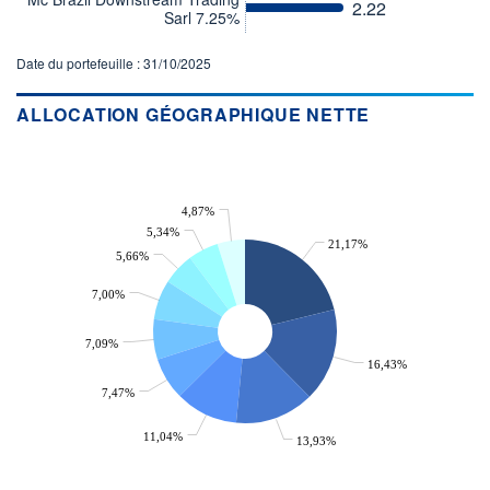
ACTIF NET (EUR)
2.22
Sarl 7.25%
590M / 31.07.26
NOTATION MORNINGSTAR ⁽¹⁾
Date du portefeuille : 31/10/2025
ALLOCATION GÉOGRAPHIQUE NETTE
RISQUE DU FONDS (SRI)
3
/7
+ PORTEFEUILLE
+ LISTE
4,87%
5,34%
21,17%
5,66%
7,00%
7,09%
16,43%
7,47%
11,04%
13,93%