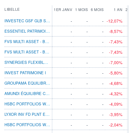
LIBELLE
1ER JANV
1 MOIS
6 MOIS
1 AN
2 A
INVESTEC GSF GLB STRATMGD I ACC EUR H
-
-
-
-12,07%
ESSENTIEL PATRIMOINE AC
-
-
-
-8,57%
FVS MULTI ASSET - BALANCED R
-
-
-
-7,43%
FVS MULTI ASSET - BALANCED RT
-
-
-
-7,43%
SYNERGIES FLEXIBLES AC
-
-
-
-7,00%
INVEST PATRIMOINE I
-
-
-
-5,80%
GROUPAMA EQUILIBRE GDM
-
-
-
-4,68%
AMUNDI ÉQUILIBRE CLIMAT IC
-
-
-
-4,32%
HSBC PORTFOLIOS WORLD SELECTION 3 AMHEUR
-
-
-
-4,09%
LYXOR INV FD PLNT ESG GLB BAL A EUR ACC
-
-
-
-3,95%
HSBC PORTFOLIOS WORLD SELECTION 2 AMHEUR
-
-
-
-2,04%