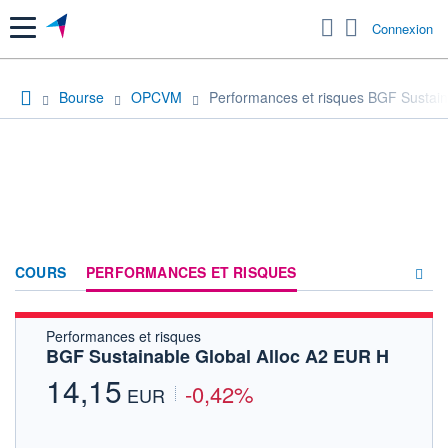
Menu
Connexion
Bourse
OPCVM
Performances et risques BGF Sustain
COURS
PERFORMANCES ET RISQUES
Performances et risques
COMPOSITION
BGF Sustainable Global Alloc A2 EUR H
ACTUALITÉS
14,15
-0,42%
EUR
FORUM
HISTORIQUE