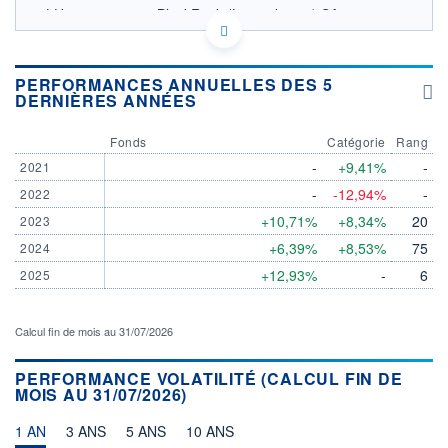
LU2488121414 - BlackRock (Luxembourg) SA
OPCVM DERNIER COURS CONNU AU 06/08/2026
Consulter le prospectus / DIC
PERFORMANCES ANNUELLES DES 5
DERNIÈRES ANNÉES
15
14
Fonds
Catégorie
Rang
13
-
+9,41%
-
2021
-
-12,94%
-
2022
12
03/12
07/04
05/08
+10,71%
+8,34%
20
2023
+6,39%
+8,53%
75
2024
CATÉGORIE MORNINGSTAR
Allocation EUR Modérée -
+12,93%
-
6
2025
International
FONDS PARTENAIRES
Calcul fin de mois au 31/07/2026
TARIFS PRIVILÉGIÉS
0%
ÉLIGIBILITÉ
PERFORMANCE VOLATILITÉ (CALCUL FIN DE
PEA
PEA-PME
BOURSOVIE LUX
BOURSOVIE
MOIS AU 31/07/2026)
CTO BUSINESS
Non éligible Boursobank
1 AN
3 ANS
5 ANS
10 ANS