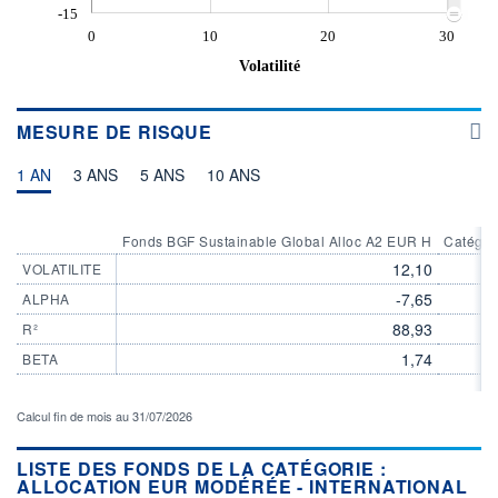
-15
0
10
20
30
Volatilité
MESURE DE RISQUE
1 AN
3 ANS
5 ANS
10 ANS
Fonds BGF Sustainable Global Alloc A2 EUR H
Catégori
12,10
VOLATILITE
-7,65
ALPHA
88,93
R²
1,74
BETA
Calcul fin de mois au 31/07/2026
LISTE DES FONDS DE LA CATÉGORIE :
ALLOCATION EUR MODÉRÉE - INTERNATIONAL