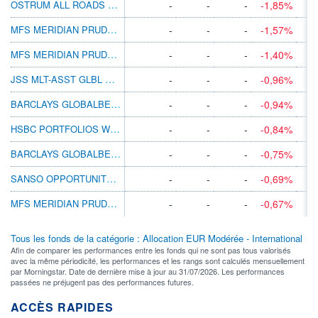
OSTRUM ALL ROADS MAC ALLC N/A EUR
-
-
-
-1,85%
MFS MERIDIAN PRUDENT CAPITAL AH1 EUR
-
-
-
-1,57%
MFS MERIDIAN PRUDENT WEALTH AH1 EUR
-
-
-
-1,40%
JSS MLT-ASST GLBL OPP C EUR INC
-
-
-
-0,96%
BARCLAYS GLOBALBETA PORT 2 C DIS EUR
-
-
-
-0,94%
HSBC PORTFOLIOS WORLD SELECTION 2 ADHEUR
-
-
-
-0,84%
BARCLAYS GLOBALBETA PORT 3 D DIS EUR
-
-
-
-0,75%
SANSO OPPORTUNITÉS A
-
-
-
-0,69%
MFS MERIDIAN PRUDENT WEALTH WH1 EUR
-
-
-
-0,67%
Tous les fonds de la catégorie : Allocation EUR Modérée - International
Afin de comparer les performances entre les fonds qui ne sont pas tous valorisés
avec la même périodicité, les performances et les rangs sont calculés mensuellement
par Morningstar. Date de dernière mise à jour au 31/07/2026. Les performances
passées ne préjugent pas des performances futures.
ACCÈS RAPIDES