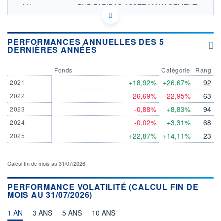
LU1937143664 - BNP PARIBAS ASSET MANAGEMENT
Europe
OPCVM DERNIER COURS CONNU AU 06/08/2026
Consulter le prospectus / DIC
PERFORMANCES ANNUELLES DES 5
DERNIÈRES ANNÉES
170
Fonds
Catégorie
Rang
160
+18,92%
+26,67%
92
2021
150
-26,69%
-22,95%
63
2022
140
-0,88%
+8,83%
94
2023
03/12
08/04
-0,02%
+3,31%
68
2024
+22,87%
+14,11%
23
2025
CATÉGORIE MORNINGSTAR
Actions Europe hors UK
Petites & Moy. Cap.
Calcul fin de mois au 31/07/2026
FONDS PARTENAIRES
TARIFS PRIVILÉGIÉS
0%
PERFORMANCE VOLATILITÉ (CALCUL FIN DE
MOIS AU 31/07/2026)
ÉLIGIBILITÉ
PEA
PEA-PME
BOURSOVIE LUX
BOURSOVIE
CTO BUSINESS
1 AN
3 ANS
5 ANS
10 ANS