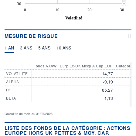
-30
0
10
20
30
Volatilité
MESURE DE RISQUE
1 AN
3 ANS
5 ANS
10 ANS
Fonds AXAWF Eurp Ex-UK Mccp A Cap EUR
Catégorie 
14,77
VOLATILITE
-9,19
ALPHA
85,27
R²
1,13
BETA
Calcul fin de mois au 31/07/2026
LISTE DES FONDS DE LA CATÉGORIE : ACTIONS
EUROPE HORS UK PETITES & MOY. CAP.