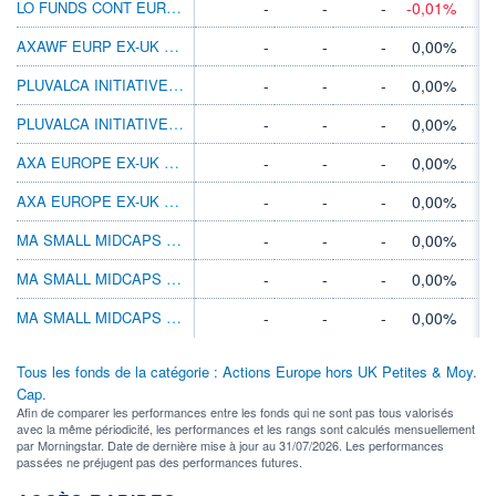
LO FUNDS CONT EUROPE S&M LDRS EUR SA
-
-
-
-0,01%
AXAWF EURP EX-UK MCCP M CAP EUR
-
-
-
0,00%
PLUVALCA INITIATIVES PME RD
-
-
-
0,00%
PLUVALCA INITIATIVES PME IC
-
-
-
0,00%
AXA EUROPE EX-UK MICROCAP A
-
-
-
0,00%
AXA EUROPE EX-UK MICROCAP B
-
-
-
0,00%
MA SMALL MIDCAPS EUROPE IC
-
-
-
0,00%
MA SMALL MIDCAPS EUROPE ID
-
-
-
0,00%
MA SMALL MIDCAPS EUROPE AC
-
-
-
0,00%
Tous les fonds de la catégorie : Actions Europe hors UK Petites & Moy.
Cap.
Afin de comparer les performances entre les fonds qui ne sont pas tous valorisés
avec la même périodicité, les performances et les rangs sont calculés mensuellement
par Morningstar. Date de dernière mise à jour au 31/07/2026. Les performances
passées ne préjugent pas des performances futures.