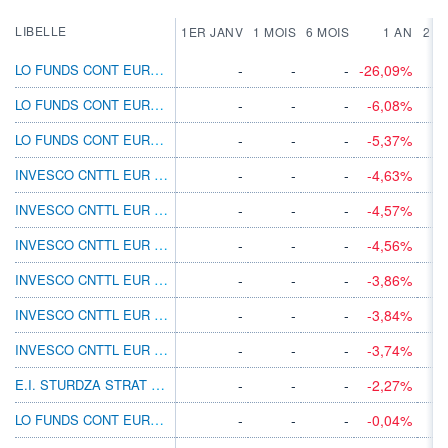
LIBELLE
1ER JANV
1 MOIS
6 MOIS
1 AN
2 A
LO FUNDS CONT EUROPE FAMILY LDRS EUR ND
-
-
-
-26,09%
LO FUNDS CONT EUROPE FAMILY LDRS EUR SA
-
-
-
-6,08%
LO FUNDS CONT EUROPE FAMILY LDRS EUR PD
-
-
-
-5,37%
INVESCO CNTTL EUR SM CP EQ A EUR ACC
-
-
-
-4,63%
INVESCO CNTTL EUR SM CP EQ A USD AD
-
-
-
-4,57%
INVESCO CNTTL EUR SM CP EQ A EUR AD
-
-
-
-4,56%
INVESCO CNTTL EUR SM CP EQ Z EUR AD
-
-
-
-3,86%
INVESCO CNTTL EUR SM CP EQ Z EUR ACC
-
-
-
-3,84%
INVESCO CNTTL EUR SM CP EQ Z USD AD
-
-
-
-3,74%
E.I. STURDZA STRAT EURP SLVR STRS A USD
-
-
-
-2,27%
LO FUNDS CONT EUROPE S&M LDRS EUR ND
-
-
-
-0,04%