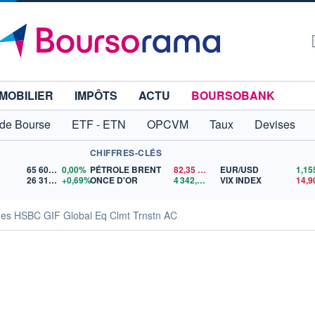
MOBILIER
IMPÔTS
ACTU
BOURSOBANK
 de Bourse
ETF - ETN
OPCVM
Taux
Devises
CHIFFRES-CLÉS
65 606,71
0,00%
PÉTROLE BRENT
82,35
$US
EUR/USD
26 319,45
+0,69%
ONCE D'OR
4 342,26
$US
VIX INDEX
14,9
ues HSBC GIF Global Eq Clmt Trnstn AC