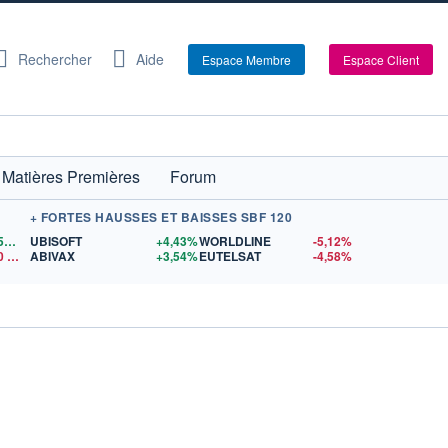
Rechercher
Aide
Espace Membre
Espace Client
Matières Premières
Forum
+ FORTES HAUSSES ET BAISSES SBF 120
1,1559
$US
UBISOFT
+4,43%
WORLDLINE
-5,12%
0
$US
ABIVAX
+3,54%
EUTELSAT
-4,58%