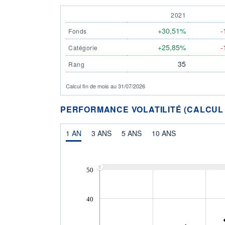
2021
+30,51%
-
Fonds
+25,85%
-
Catégorie
35
Rang
Calcul fin de mois au 31/07/2026
PERFORMANCE VOLATILITÉ (CALCUL FI
1 AN
3 ANS
5 ANS
10 ANS
50
40