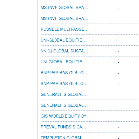
MS INVF GLOBAL BRANDS Z
-
MS INVF GLOBAL BRANDS ZX
-
RUSSELL MULTI-ASSET 90 A ACC
-
UNI-GLOBAL EQUITIES WORLD TA-USD
-
NN (L) GLOBAL SUSTAINABLE EQ V CAP EUR
-
UNI-GLOBAL EQUITIES WORLD RAC-EUR
-
BNP PARIBAS GLB LOW VOL EQ CL CZK CAP
-
BNP PARIBAS GLB LOW VOL EQ CL USD MD DIS
-
GENERALI IS GLOBAL EQUITY AX
-
GENERALI IS GLOBAL EQUITY AY
-
GIS WORLD EQUITY DY
-
PREVAL FUNDS SICAV - WORLD WINNERS I EUR
-
TEMPLETON GLOBAL A(ACC)HKD
-