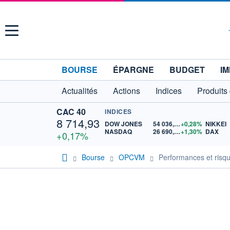
Menu
BOURSE
ÉPARGNE
BUDGET
IM
Actualités
Actions
Indices
Produits
CAC 40
INDICES
8 714,93
DOW JONES
54 036,93
+0,28%
NIKKEI
NASDAQ
26 690,62
+1,30%
DAX
+0,17%
Bourse
OPCVM
Performances et risq