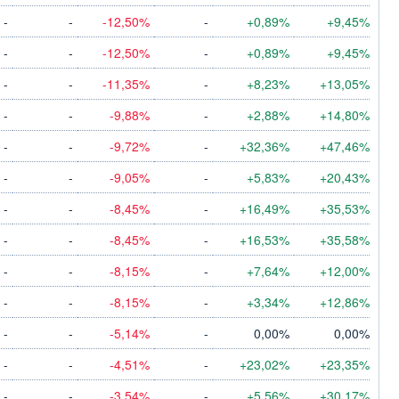
-
-
-12,50%
-
+0,89%
+9,45%
-
-
-12,50%
-
+0,89%
+9,45%
-
-
-11,35%
-
+8,23%
+13,05%
-
-
-9,88%
-
+2,88%
+14,80%
-
-
-9,72%
-
+32,36%
+47,46%
-
-
-9,05%
-
+5,83%
+20,43%
-
-
-8,45%
-
+16,49%
+35,53%
-
-
-8,45%
-
+16,53%
+35,58%
-
-
-8,15%
-
+7,64%
+12,00%
-
-
-8,15%
-
+3,34%
+12,86%
-
-
-5,14%
-
0,00%
0,00%
-
-
-4,51%
-
+23,02%
+23,35%
-
-
-3,54%
-
+5,56%
+30,17%