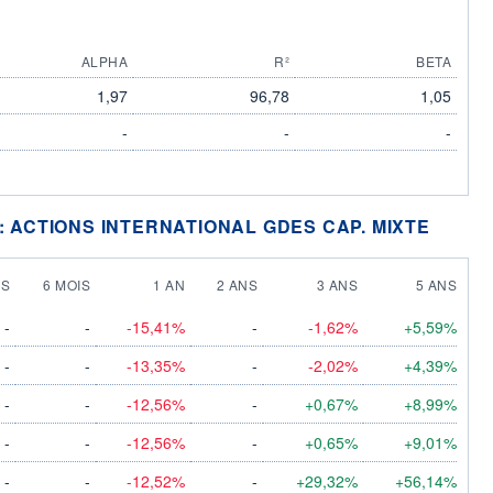
ALPHA
R²
BETA
1,97
96,78
1,05
-
-
-
: ACTIONS INTERNATIONAL GDES CAP. MIXTE
IS
6 MOIS
1 AN
2 ANS
3 ANS
5 ANS
-
-
-15,41%
-
-1,62%
+5,59%
-
-
-13,35%
-
-2,02%
+4,39%
-
-
-12,56%
-
+0,67%
+8,99%
-
-
-12,56%
-
+0,65%
+9,01%
-
-
-12,52%
-
+29,32%
+56,14%