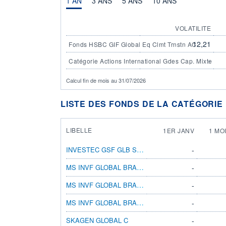
1 AN
3 ANS
5 ANS
10 ANS
VOLATILITE
12,21
Fonds HSBC GIF Global Eq Clmt Trnstn AC
-
Catégorie Actions International Gdes Cap. Mixte
Calcul fin de mois au 31/07/2026
LISTE DES FONDS DE LA CATÉGORIE 
LIBELLE
1ER JANV
1 MO
INVESTEC GSF GLB STRAT EQ S INC EUR
-
MS INVF GLOBAL BRANDS AX
-
MS INVF GLOBAL BRANDS F
-
MS INVF GLOBAL BRANDS FX
-
SKAGEN GLOBAL C
-