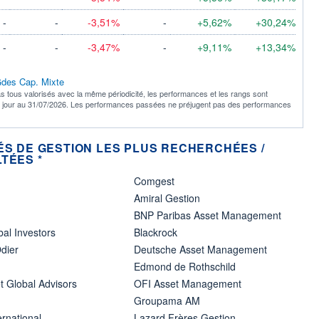
-
-
-3,51%
-
+5,62%
+30,24%
-
-
-3,47%
-
+9,11%
+13,34%
 Gdes Cap. Mixte
s tous valorisés avec la même périodicité, les performances et les rangs sont
à jour au 31/07/2026. Les performances passées ne préjugent pas des performances
ÉS DE GESTION LES PLUS RECHERCHÉES /
TÉES *
Comgest
Amiral Gestion
BNP Paribas Asset Management
bal Investors
Blackrock
dier
Deutsche Asset Management
Edmond de Rothschild
t Global Advisors
OFI Asset Management
Groupama AM
ernational
Lazard Frères Gestion