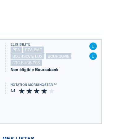
ÉLIGIBILITÉ
PEA
PEA-PME
BOURSOVIE LUX
BOURSOVIE
CTO BUSINESS
Non éligible Boursobank
NOTATION MORNINGSTAR ⁽¹⁾
MES LISTES