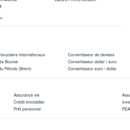
M
le
 boursiers internationaux
Convertisseur de devises
ès Bourse
Convertisseur dollar / euro
u Pétrole (Brent)
Convertisseur euro / dollar
Assurance vie
Assu
Crédit immobilier
Inve
Prêt personnel
PE