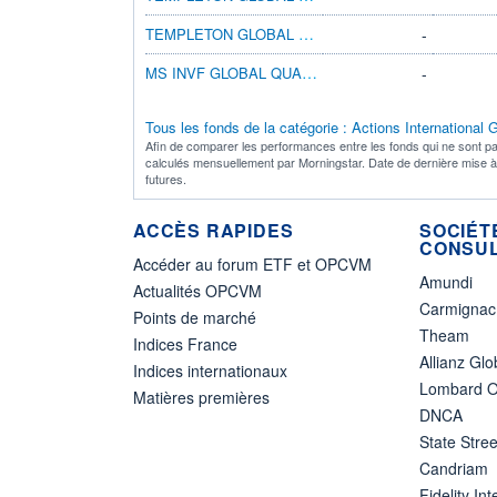
TEMPLETON GLOBAL A(ACC)SGD
-
MS INVF GLOBAL QUALITY A
-
Tous les fonds de la catégorie : Actions International
Afin de comparer les performances entre les fonds qui ne sont pa
calculés mensuellement par Morningstar. Date de dernière mise 
futures.
ACCÈS RAPIDES
SOCIÉT
CONSUL
Accéder au forum ETF et OPCVM
Amundi
Actualités OPCVM
Carmignac
Points de marché
Theam
Indices France
Allianz Glo
Indices internationaux
Lombard O
Matières premières
DNCA
State Stree
Candriam
Fidelity Int