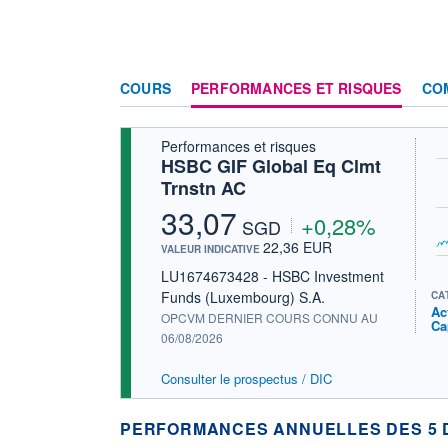
COURS
PERFORMANCES ET RISQUES
CO
Performances et risques
HSBC GIF Global Eq Clmt
Trnstn AC
33,07
+0,28%
SGD
22,36 EUR
VALEUR INDICATIVE
LU1674673428 - HSBC Investment
Funds (Luxembourg) S.A.
CA
Ac
OPCVM DERNIER COURS CONNU AU
Ca
06/08/2026
Consulter le prospectus / DIC
PERFORMANCES ANNUELLES DES 5 