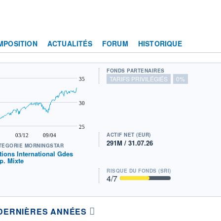
MPOSITION
ACTUALITÉS
FORUM
HISTORIQUE
FONDS PARTENAIRES
TARIFS PRIVILÉGIÉS
0%
35
30
25
ACTIF NET (EUR)
03/12
09/04
291M / 31.07.26
TÉGORIE MORNINGSTAR
tions International Gdes
p. Mixte
RISQUE DU FONDS (SRI)
4
/7
DERNIÈRES ANNÉES