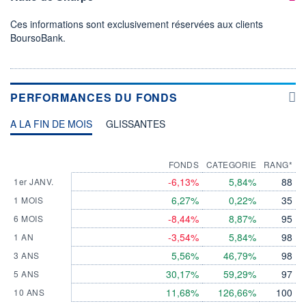
Ces informations sont exclusivement réservées aux clients
BoursoBank.
PERFORMANCES DU FONDS
A LA FIN DE MOIS
GLISSANTES
FONDS
CATEGORIE
RANG*
-6,13%
5,84%
88
1er JANV.
6,27%
0,22%
35
1 MOIS
-8,44%
8,87%
95
6 MOIS
-3,54%
5,84%
98
1 AN
5,56%
46,79%
98
3 ANS
30,17%
59,29%
97
5 ANS
11,68%
126,66%
100
10 ANS