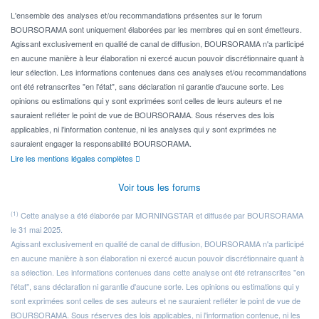
Pour l' ...
L'ensemble des analyses et/ou recommandations présentes sur le forum
BOURSORAMA sont uniquement élaborées par les membres qui en sont émetteurs.
Agissant exclusivement en qualité de canal de diffusion, BOURSORAMA n'a participé
en aucune manière à leur élaboration ni exercé aucun pouvoir discrétionnaire quant à
leur sélection. Les informations contenues dans ces analyses et/ou recommandations
ont été retranscrites "en l'état", sans déclaration ni garantie d'aucune sorte. Les
opinions ou estimations qui y sont exprimées sont celles de leurs auteurs et ne
sauraient refléter le point de vue de BOURSORAMA. Sous réserves des lois
applicables, ni l'information contenue, ni les analyses qui y sont exprimées ne
sauraient engager la responsabilité BOURSORAMA.
Lire les mentions légales complètes
Voir tous les forums
(1)
Cette analyse a été élaborée par MORNINGSTAR et diffusée par BOURSORAMA
le 31 mai 2025.
Agissant exclusivement en qualité de canal de diffusion, BOURSORAMA n'a participé
en aucune manière à son élaboration ni exercé aucun pouvoir discrétionnaire quant à
sa sélection. Les informations contenues dans cette analyse ont été retranscrites "en
l'état", sans déclaration ni garantie d'aucune sorte. Les opinions ou estimations qui y
sont exprimées sont celles de ses auteurs et ne sauraient refléter le point de vue de
BOURSORAMA. Sous réserves des lois applicables, ni l'information contenue, ni les