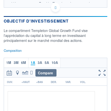
LU0708994859 - Franklin Templeton International
Services S.à r.l.
OPCVM DERNIER COURS CONNU AU 05/08/2026
Consulter le prospectus / DIC
OBJECTIF D'INVESTISSEMENT
24
Le compartiment Templeton Global Growth Fund vise
l'appréciation du capital à long terme en investissant
22
principalement sur le marché mondial des actions.
20
Composition
18
04/12
08/04
1M
3M
6M
1A
3A
5A
10A
CATÉGORIE MORNINGSTAR
Actions International Gdes
Compare
Cap. Mixte
r
OUV.
+HAUT
+BAS
DER.
VAR.
VOL.
FONDS PARTENAIRES
TARIFS PRIVILÉGIÉS
0%
ÉLIGIBILITÉ
PEA
PEA-PME
BOURSOVIE LUX
BOURSOVIE
CTO BUSINESS