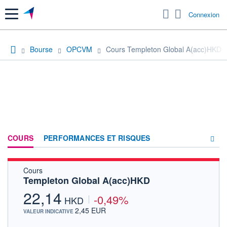
Menu
Connexion
Bourse
OPCVM
Cours Templeton Global A(acc)HKD
COURS
PERFORMANCES ET RISQUES
Cours
COMPOSITION
Templeton Global A(acc)HKD
ACTUALITÉS
22,14
-0,49%
HKD
FORUM
2,45 EUR
VALEUR INDICATIVE
HISTORIQUE