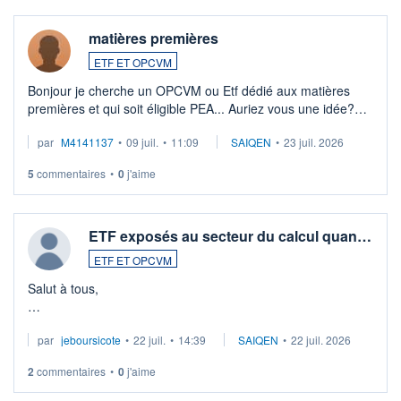
matières premières
ETF ET OPCVM
Bonjour je cherche un OPCVM ou Etf dédié aux matières
premières et qui soit éligible PEA... Auriez vous une idée?
Merci de vos conseils
par
M4141137
•
09 juil.
•
11:09
SAIQEN
•
23 juil. 2026
5
commentaires
•
0
j'aime
ETF exposés au secteur du calcul quan…
ETF ET OPCVM
Salut à tous,
Je cherche à investir sur le secteur du calcul quantique, mais
par
jeboursicote
•
22 juil.
•
14:39
SAIQEN
•
22 juil. 2026
via un ETF plutôt que des actions individuelles.
2
commentaires
•
0
j'aime
Idéalement, je voudrais qu'il soit éligible au PEA.