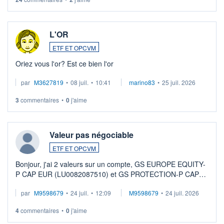
L'OR
ETF ET OPCVM
Oriez vous l'or? Est ce bien l'or
par
M3627819
•
08 juil.
•
10:41
marino83
•
25 juil. 2026
3
commentaires
•
0
j'aime
Valeur pas négociable
ETF ET OPCVM
Bonjour, j'ai 2 valeurs sur un compte, GS EUROPE EQUITY-
P CAP EUR (LU0082087510) et GS PROTECTION-P CAP
EUR (LU0546913194), que je souhaite vendre. Lorsque je
par
M9598679
•
24 juil.
•
12:09
M9598679
•
24 juil. 2026
veux procéder à la vente, on me signale ...
4
commentaires
•
0
j'aime