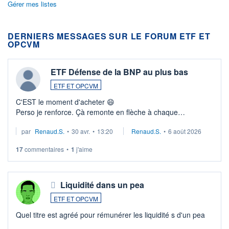
Gérer mes listes
DERNIERS MESSAGES SUR LE FORUM ETF ET
OPCVM
ETF Défense de la BNP au plus bas
ETF ET OPCVM
C'EST le moment d'acheter 😄​
Perso je renforce. Çà remonte en flèche à chaque
suspission d'accord dans.la guerre du moyen-orient.
par
Renaud.S.
•
30 avr.
•
13:20
Renaud.S.
•
6 août 2026
Investissement long terme tip top pour sa retraite.
LU3 ...
17
commentaires
•
1
j'aime
Liquidité dans un pea
ETF ET OPCVM
Quel titre est agréé pour rémunérer les liquidité s d'un pea