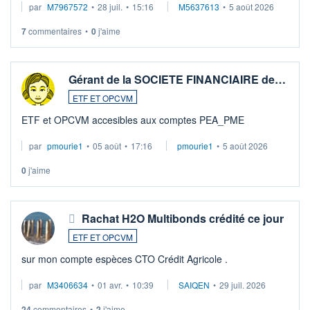
par
M7967572
•
28 juil.
•
15:16
M5637613
•
5 août 2026
7
commentaires
•
0
j'aime
Gérant de la SOCIETE FINANCIAIRE de…
ETF ET OPCVM
ETF et OPCVM accesibles aux comptes PEA_PME
par
pmourie1
•
05 août
•
17:16
pmourie1
•
5 août 2026
0
j'aime
Rachat H2O Multibonds crédité ce jour
ETF ET OPCVM
sur mon compte espèces CTO Crédit Agricole .
par
M3406634
•
01 avr.
•
10:39
SAIQEN
•
29 juil. 2026
24
commentaires
•
2
j'aime