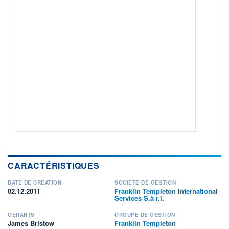
Non éligible Boursobank
ACTIF NET (EUR)
489M / 31.05.25
NOTATION MORNINGSTAR ⁽¹⁾
RISQUE DU FONDS (SRI)
4
/7
+ PORTEFEUILLE
+ LISTE
CARACTÉRISTIQUES
DATE DE CRÉATION
SOCIÉTÉ DE GESTION
02.12.2011
Franklin Templeton International
Services S.à r.l.
GÉRANTS
GROUPE DE GESTION
James Bristow
Franklin Templeton