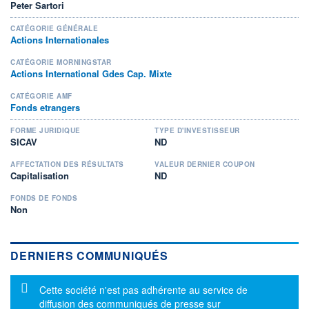
Peter Sartori
CATÉGORIE GÉNÉRALE
Actions Internationales
CATÉGORIE MORNINGSTAR
Actions International Gdes Cap. Mixte
CATÉGORIE AMF
Fonds etrangers
FORME JURIDIQUE
TYPE D'INVESTISSEUR
SICAV
ND
AFFECTATION DES RÉSULTATS
VALEUR DERNIER COUPON
Capitalisation
ND
FONDS DE FONDS
Non
DERNIERS COMMUNIQUÉS
Message d'information
Cette société n'est pas adhérente au service de
diffusion des communiqués de presse sur