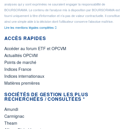
analyses qui y sont exprimées ne sauraient engager la responsabilité de
BOURSORAMA. Le contenu de l'analyse mis à disposition par BOURSORAMA est
fourni uniquement à titre d'information et n'a pas de valeur contractuelle. Il constitue
ainsi une simple aide à la décision dont l'utilisateur conserve l'absolue maîtrise.
Lire les mentions légales complètes
ACCÈS RAPIDES
Accéder au forum ETF et OPCVM
Actualités OPCVM
Points de marché
Indices France
Indices internationaux
Matières premières
SOCIÉTÉS DE GESTION LES PLUS
RECHERCHÉES / CONSULTÉES *
Amundi
Carmignac
Theam