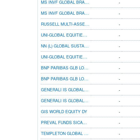
MS INVF GLOBAL BRANDS Z
-
MS INVF GLOBAL BRANDS ZX
-
RUSSELL MULTI-ASSET 90 A ACC
-
UNI-GLOBAL EQUITIES WORLD TA-USD
-
NN (L) GLOBAL SUSTAINABLE EQ V CAP EUR
-
UNI-GLOBAL EQUITIES WORLD RAC-EUR
-
BNP PARIBAS GLB LOW VOL EQ CL CZK CAP
-
BNP PARIBAS GLB LOW VOL EQ CL USD MD DIS
-
GENERALI IS GLOBAL EQUITY AX
-
GENERALI IS GLOBAL EQUITY AY
-
GIS WORLD EQUITY DY
-
PREVAL FUNDS SICAV - WORLD WINNERS I EUR
-
TEMPLETON GLOBAL A(ACC)HKD
-