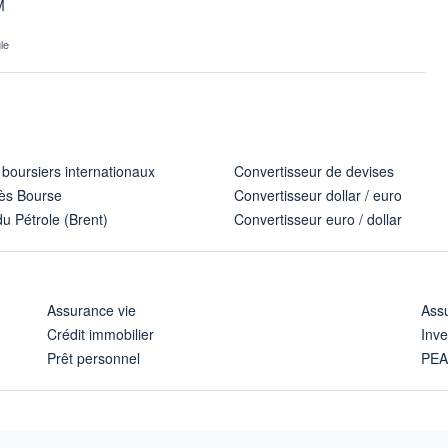
M
le
 boursiers internationaux
Convertisseur de devises
ès Bourse
Convertisseur dollar / euro
u Pétrole (Brent)
Convertisseur euro / dollar
Assurance vie
Assu
Crédit immobilier
Inve
Prêt personnel
PE