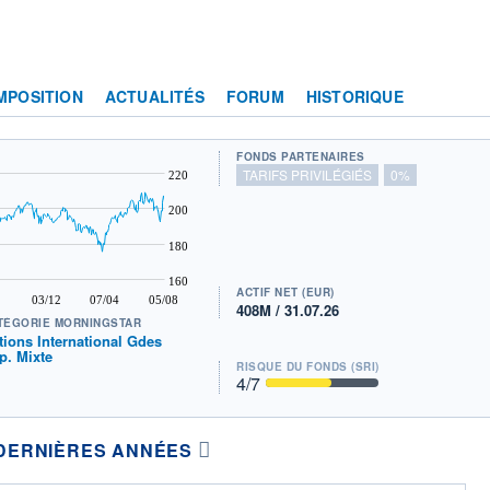
MPOSITION
ACTUALITÉS
FORUM
HISTORIQUE
FONDS PARTENAIRES
TARIFS PRIVILÉGIÉS
0%
220
200
180
160
ACTIF NET (EUR)
03/12
07/04
05/08
408M / 31.07.26
TÉGORIE MORNINGSTAR
tions International Gdes
p. Mixte
RISQUE DU FONDS (SRI)
4
/7
DERNIÈRES ANNÉES