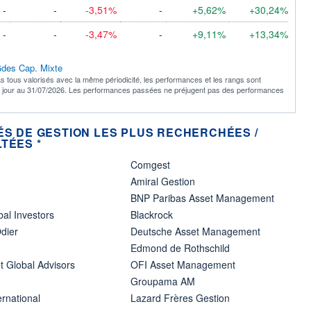
-
-
-3,51%
-
+5,62%
+30,24%
-
-
-3,47%
-
+9,11%
+13,34%
 Gdes Cap. Mixte
s tous valorisés avec la même périodicité, les performances et les rangs sont
à jour au 31/07/2026. Les performances passées ne préjugent pas des performances
ÉS DE GESTION LES PLUS RECHERCHÉES /
TÉES *
Comgest
Amiral Gestion
BNP Paribas Asset Management
bal Investors
Blackrock
dier
Deutsche Asset Management
Edmond de Rothschild
t Global Advisors
OFI Asset Management
Groupama AM
ernational
Lazard Frères Gestion