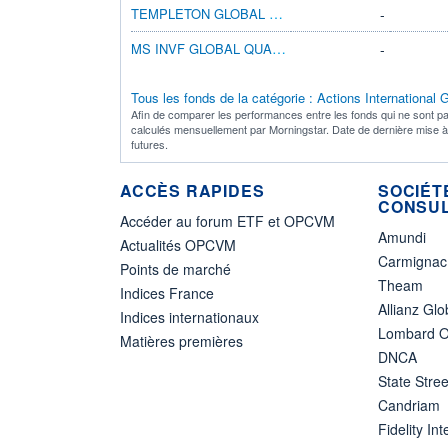
TEMPLETON GLOBAL A(ACC)SGD
-
MS INVF GLOBAL QUALITY A
-
Tous les fonds de la catégorie : Actions International
Afin de comparer les performances entre les fonds qui ne sont pa
calculés mensuellement par Morningstar. Date de dernière mise 
futures.
ACCÈS RAPIDES
SOCIÉT
CONSUL
Accéder au forum ETF et OPCVM
Amundi
Actualités OPCVM
Carmignac
Points de marché
Theam
Indices France
Allianz Glo
Indices internationaux
Lombard O
Matières premières
DNCA
State Stree
Candriam
Fidelity Int