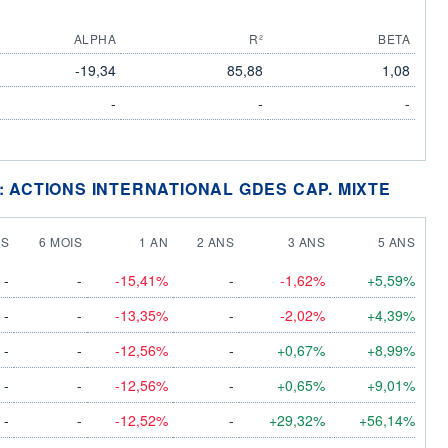
ALPHA
R²
BETA
-19,34
85,88
1,08
-
-
-
: ACTIONS INTERNATIONAL GDES CAP. MIXTE
IS
6 MOIS
1 AN
2 ANS
3 ANS
5 ANS
-
-
-15,41%
-
-1,62%
+5,59%
-
-
-13,35%
-
-2,02%
+4,39%
-
-
-12,56%
-
+0,67%
+8,99%
-
-
-12,56%
-
+0,65%
+9,01%
-
-
-12,52%
-
+29,32%
+56,14%