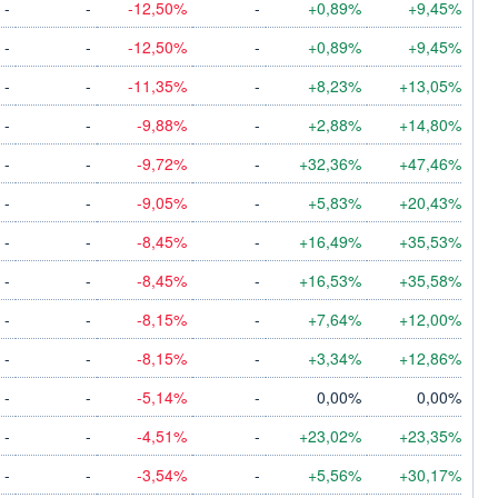
-
-
-12,50%
-
+0,89%
+9,45%
-
-
-12,50%
-
+0,89%
+9,45%
-
-
-11,35%
-
+8,23%
+13,05%
-
-
-9,88%
-
+2,88%
+14,80%
-
-
-9,72%
-
+32,36%
+47,46%
-
-
-9,05%
-
+5,83%
+20,43%
-
-
-8,45%
-
+16,49%
+35,53%
-
-
-8,45%
-
+16,53%
+35,58%
-
-
-8,15%
-
+7,64%
+12,00%
-
-
-8,15%
-
+3,34%
+12,86%
-
-
-5,14%
-
0,00%
0,00%
-
-
-4,51%
-
+23,02%
+23,35%
-
-
-3,54%
-
+5,56%
+30,17%