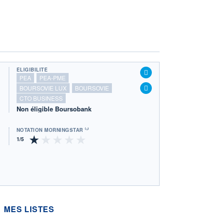
ÉLIGIBILITÉ
PEA
PEA-PME
BOURSOVIE LUX
BOURSOVIE
CTO BUSINESS
Non éligible Boursobank
NOTATION MORNINGSTAR ⁽¹⁾
MES LISTES