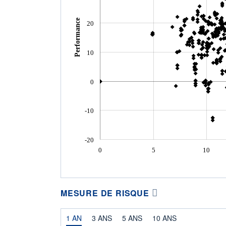
Performance
20
10
0
-10
-20
0
5
10
MESURE DE RISQUE
1 AN
3 ANS
5 ANS
10 ANS