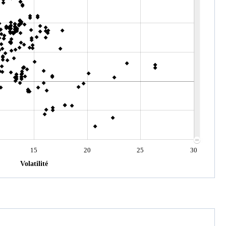
15
20
25
30
Volatilité