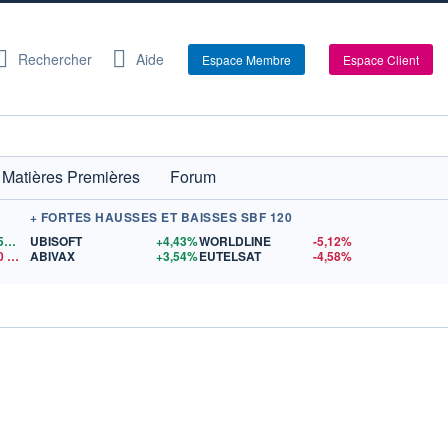
Rechercher
Aide
Espace Membre
Espace Client
Matières Premières
Forum
+ FORTES HAUSSES ET BAISSES SBF 120
1,1559
$US
UBISOFT
+4,43%
WORLDLINE
-5,12%
0
$US
ABIVAX
+3,54%
EUTELSAT
-4,58%