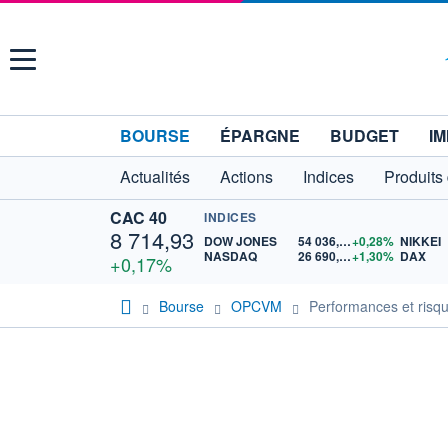
Menu
BOURSE
ÉPARGNE
BUDGET
IM
Actualités
Actions
Indices
Produits
CAC 40
INDICES
8 714,93
DOW JONES
54 036,93
+0,28%
NIKKEI
NASDAQ
26 690,62
+1,30%
DAX
+0,17%
Bourse
OPCVM
Performances et risq