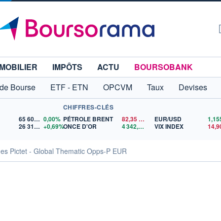
MOBILIER
IMPÔTS
ACTU
BOURSOBANK
 de Bourse
ETF - ETN
OPCVM
Taux
Devises
CHIFFRES-CLÉS
65 606,71
0,00%
PÉTROLE BRENT
82,35
$US
EUR/USD
26 319,45
+0,69%
ONCE D'OR
4 342,26
$US
VIX INDEX
14,9
ues Pictet - Global Thematic Opps-P EUR