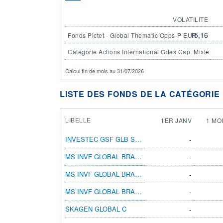
VOLATILITE
15,16
Fonds Pictet - Global Thematic Opps-P EUR
-
Catégorie Actions International Gdes Cap. Mixte
Calcul fin de mois au 31/07/2026
LISTE DES FONDS DE LA CATÉGORIE 
LIBELLE
1ER JANV
1 MO
INVESTEC GSF GLB STRAT EQ S INC EUR
-
MS INVF GLOBAL BRANDS AX
-
MS INVF GLOBAL BRANDS F
-
MS INVF GLOBAL BRANDS FX
-
SKAGEN GLOBAL C
-