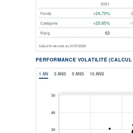
2021
+24,70%
-
Fonds
+25,85%
-
Catégorie
62
Rang
Calcul fin de mois au 31/07/2026
PERFORMANCE VOLATILITÉ (CALCUL FI
1 AN
3 ANS
5 ANS
10 ANS
50
40
30