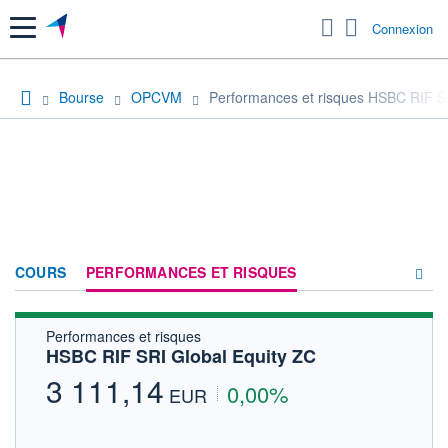
Menu
Connexion
Bourse
OPCVM
Performances et risques HSBC RIF S
COURS
PERFORMANCES ET RISQUES
Performances et risques
COMPOSITION
HSBC RIF SRI Global Equity ZC
ACTUALITÉS
3 111,14
0,00%
EUR
FORUM
HISTORIQUE