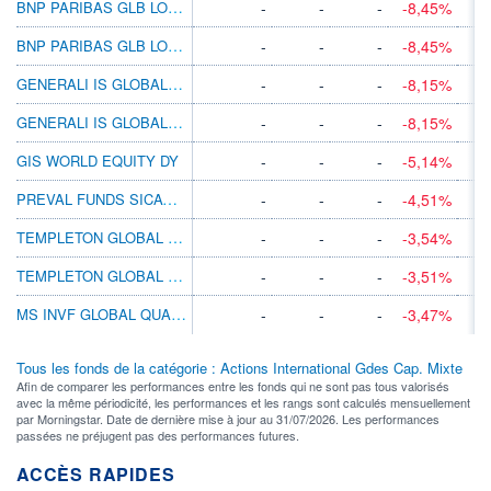
BNP PARIBAS GLB LOW VOL EQ CL CZK CAP
-
-
-
-8,45%
BNP PARIBAS GLB LOW VOL EQ CL USD MD DIS
-
-
-
-8,45%
GENERALI IS GLOBAL EQUITY AX
-
-
-
-8,15%
GENERALI IS GLOBAL EQUITY AY
-
-
-
-8,15%
GIS WORLD EQUITY DY
-
-
-
-5,14%
PREVAL FUNDS SICAV - WORLD WINNERS I EUR
-
-
-
-4,51%
TEMPLETON GLOBAL A(ACC)HKD
-
-
-
-3,54%
TEMPLETON GLOBAL A(ACC)SGD
-
-
-
-3,51%
MS INVF GLOBAL QUALITY A
-
-
-
-3,47%
Tous les fonds de la catégorie : Actions International Gdes Cap. Mixte
Afin de comparer les performances entre les fonds qui ne sont pas tous valorisés
avec la même périodicité, les performances et les rangs sont calculés mensuellement
par Morningstar. Date de dernière mise à jour au 31/07/2026. Les performances
passées ne préjugent pas des performances futures.
ACCÈS RAPIDES