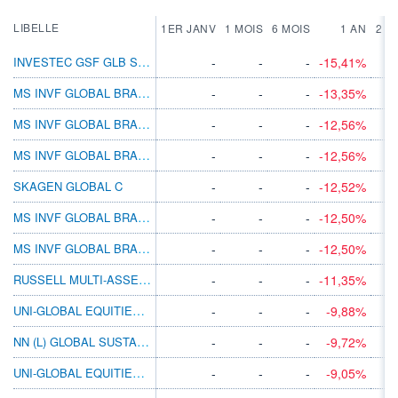
LIBELLE
1ER JANV
1 MOIS
6 MOIS
1 AN
2 A
INVESTEC GSF GLB STRAT EQ S INC EUR
-
-
-
-15,41%
MS INVF GLOBAL BRANDS AX
-
-
-
-13,35%
MS INVF GLOBAL BRANDS F
-
-
-
-12,56%
MS INVF GLOBAL BRANDS FX
-
-
-
-12,56%
SKAGEN GLOBAL C
-
-
-
-12,52%
MS INVF GLOBAL BRANDS Z
-
-
-
-12,50%
MS INVF GLOBAL BRANDS ZX
-
-
-
-12,50%
RUSSELL MULTI-ASSET 90 A ACC
-
-
-
-11,35%
UNI-GLOBAL EQUITIES WORLD TA-USD
-
-
-
-9,88%
NN (L) GLOBAL SUSTAINABLE EQ V CAP EUR
-
-
-
-9,72%
UNI-GLOBAL EQUITIES WORLD RAC-EUR
-
-
-
-9,05%