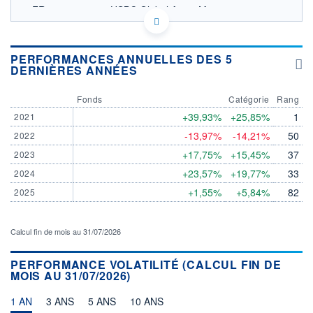
FR0013076007 - HSBC Global Asset Management
(France)
OPCVM DERNIER COURS CONNU AU 05/08/2026
Consulter le prospectus / DIC
PERFORMANCES ANNUELLES DES 5
DERNIÈRES ANNÉES
3 500
Fonds
Catégorie
Rang
+39,93%
+25,85%
1
2021
3 000
-13,97%
-14,21%
50
2022
2 500
+17,75%
+15,45%
37
2023
04/12
07/04
+23,57%
+19,77%
33
2024
+1,55%
+5,84%
82
2025
CATÉGORIE MORNINGSTAR
Actions International Gdes
Cap. Mixte
Calcul fin de mois au 31/07/2026
FONDS PARTENAIRES
TARIFS PRIVILÉGIÉS
0%
PERFORMANCE VOLATILITÉ (CALCUL FIN DE
MOIS AU 31/07/2026)
ÉLIGIBILITÉ
PEA
PEA-PME
BOURSOVIE LUX
BOURSOVIE
CTO BUSINESS
1 AN
3 ANS
5 ANS
10 ANS