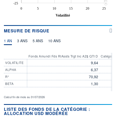
-25
0
5
10
15
20
25
Volatilité
MESURE DE RISQUE
1 AN
3 ANS
5 ANS
10 ANS
Fonds Amundi Fds RlAssts Trgt Inc A2$ QTI D
Catégorie
9,64
VOLATILITE
6,37
ALPHA
70,92
R²
1,30
BETA
Calcul fin de mois au 31/07/2026
LISTE DES FONDS DE LA CATÉGORIE :
ALLOCATION USD MODÉRÉE