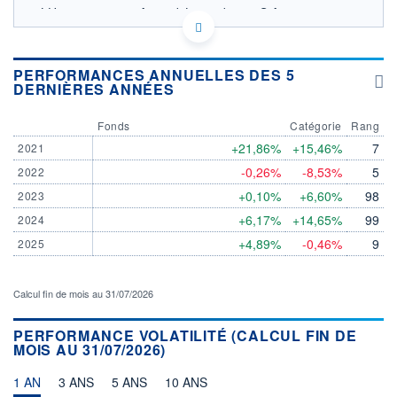
LU1883866524 - Amundi Luxembourg S.A.
OPCVM DERNIER COURS CONNU AU 06/08/2026
Consulter le prospectus / DIC
PERFORMANCES ANNUELLES DES 5
DERNIÈRES ANNÉES
45
Fonds
Catégorie
Rang
40
+21,86%
+15,46%
7
2021
-0,26%
-8,53%
5
2022
35
03/12
07/04
05/08
+0,10%
+6,60%
98
2023
+6,17%
+14,65%
99
2024
CATÉGORIE MORNINGSTAR
Allocation USD Modérée
+4,89%
-0,46%
9
2025
FONDS PARTENAIRES
TARIFS PRIVILÉGIÉS
0%
Calcul fin de mois au 31/07/2026
ÉLIGIBILITÉ
PEA
PEA-PME
BOURSOVIE LUX
BOURSOVIE
PERFORMANCE VOLATILITÉ (CALCUL FIN DE
MOIS AU 31/07/2026)
CTO BUSINESS
Non éligible Boursobank
1 AN
3 ANS
5 ANS
10 ANS