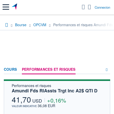
Menu
Connexion
Bourse
OPCVM
Performances et risques Amundi Fds 
COURS
PERFORMANCES ET RISQUES
Performances et risques
COMPOSITION
Amundi Fds RlAssts Trgt Inc A2$ QTI D
ACTUALITÉS
41,70
+0,16%
USD
FORUM
36,08 EUR
VALEUR INDICATIVE
HISTORIQUE