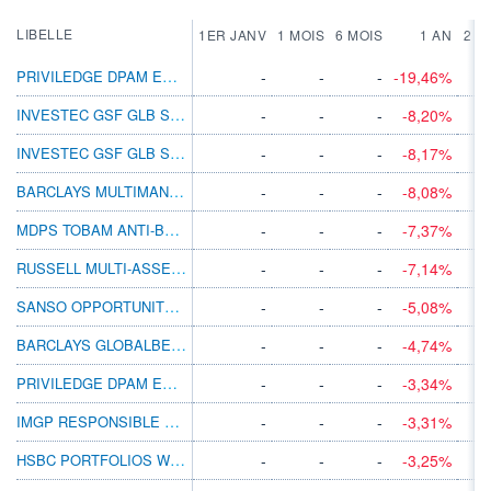
LIBELLE
1ER JANV
1 MOIS
6 MOIS
1 AN
2 A
PRIVILEDGE DPAM EURP RE P USD SYST H DIS
-
-
-
-19,46%
INVESTEC GSF GLB STRATMGD C ACC USD
-
-
-
-8,20%
INVESTEC GSF GLB STRATMGD C INC-2 USD
-
-
-
-8,17%
BARCLAYS MULTIMANAGER PORT 2 C DIS USD
-
-
-
-8,08%
MDPS TOBAM ANTI-BENCHMARK MULTI-ASSET A
-
-
-
-7,37%
RUSSELL MULTI-ASSET 50 A ACC
-
-
-
-7,14%
SANSO OPPORTUNITÉS B
-
-
-
-5,08%
BARCLAYS GLOBALBETA PORT 3 C DIS USD
-
-
-
-4,74%
PRIVILEDGE DPAM EURP RE N USD SYST H CAP
-
-
-
-3,34%
IMGP RESPONSIBLE GLOBAL MODERATE I USD
-
-
-
-3,31%
HSBC PORTFOLIOS WORLD SELECTION 3 AM
-
-
-
-3,25%