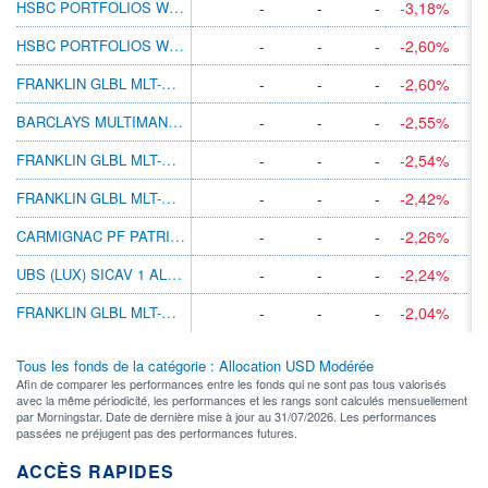
HSBC PORTFOLIOS WORLD SELECTION 3 AMHKD
-
-
-
-3,18%
HSBC PORTFOLIOS WORLD SELECTION 3 BC
-
-
-
-2,60%
FRANKLIN GLBL MLT-ASST INC C(ACC)USD-H1
-
-
-
-2,60%
BARCLAYS MULTIMANAGER PORT 2 C ACC USD
-
-
-
-2,55%
FRANKLIN GLBL MLT-ASST INC N(MDIS)USD-H1
-
-
-
-2,54%
FRANKLIN GLBL MLT-ASST INC N(ACC) USD-H1
-
-
-
-2,42%
CARMIGNAC PF PATRIMOINE INCOME E USD HDG
-
-
-
-2,26%
UBS (LUX) SICAV 1 ALL ROUNDER$ USD I-X A
-
-
-
-2,24%
FRANKLIN GLBL MLT-ASST INC A(MDIS)USD-H1
-
-
-
-2,04%
Tous les fonds de la catégorie : Allocation USD Modérée
Afin de comparer les performances entre les fonds qui ne sont pas tous valorisés
avec la même périodicité, les performances et les rangs sont calculés mensuellement
par Morningstar. Date de dernière mise à jour au 31/07/2026. Les performances
passées ne préjugent pas des performances futures.
ACCÈS RAPIDES