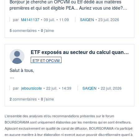
Bonjour je cherche un OPCVM ou Etf dédié aux matières
premières et qui soit éligible PEA... Auriez vous une idée?
Merci de vos conseils
par
M4141137
•
09 juil.
•
11:09
SAIQEN
•
23 juil. 2026
5
commentaires
•
0
j'aime
ETF exposés au secteur du calcul quan…
ETF ET OPCVM
Salut à tous,
Je cherche à investir sur le secteur du calcul quantique, mais
par
jeboursicote
•
22 juil.
•
14:39
SAIQEN
•
22 juil. 2026
via un ETF plutôt que des actions individuelles.
2
commentaires
•
0
j'aime
Idéalement, je voudrais qu'il soit éligible au PEA.
Pour l' ...
L'ensemble des analyses et/ou recommandations présentes sur le forum
BOURSORAMA sont uniquement élaborées par les membres qui en sont émetteurs.
Agissant exclusivement en qualité de canal de diffusion, BOURSORAMA n'a participé
en aucune manière à leur élaboration ni exercé aucun pouvoir discrétionnaire quant à