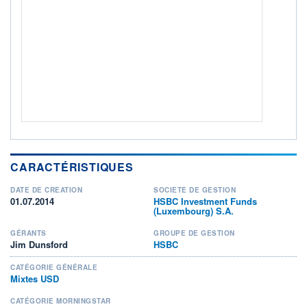
Non éligible Boursobank
ACTIF NET (EUR)
5 020M / 30.04.16
NOTATION MORNINGSTAR ⁽¹⁾
RISQUE DU FONDS (SRI)
3
/7
+ PORTEFEUILLE
+ LISTE
CARACTÉRISTIQUES
DATE DE CRÉATION
SOCIÉTÉ DE GESTION
01.07.2014
HSBC Investment Funds
(Luxembourg) S.A.
GÉRANTS
GROUPE DE GESTION
Jim Dunsford
HSBC
CATÉGORIE GÉNÉRALE
Mixtes USD
CATÉGORIE MORNINGSTAR