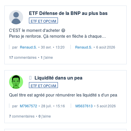
ETF Défense de la BNP au plus bas
ETF ET OPCVM
C'EST le moment d'acheter 😄​
Perso je renforce. Çà remonte en flèche à chaque
suspission d'accord dans.la guerre du moyen-orient.
par
Renaud.S.
•
30 avr.
•
13:20
Renaud.S.
•
6 août 2026
Investissement long terme tip top pour sa retraite.
LU3 ...
17
commentaires
•
1
j'aime
Liquidité dans un pea
ETF ET OPCVM
Quel titre est agréé pour rémunérer les liquidité s d'un pea
par
M7967572
•
28 juil.
•
15:16
M5637613
•
5 août 2026
7
commentaires
•
0
j'aime