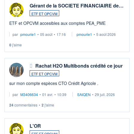
Gérant de la SOCIETE FINANCIAIRE de…
ETF ET OPCVM
ETF et OPCVM accesibles aux comptes PEA_PME
par
pmourie1
•
05 août
•
17:16
pmourie1
•
5 août 2026
0
j'aime
Rachat H2O Multibonds crédité ce jour
ETF ET OPCVM
sur mon compte espèces CTO Crédit Agricole .
par
M3406634
•
01 avr.
•
10:39
SAIQEN
•
29 juil. 2026
24
commentaires
•
2
j'aime
L'OR
ETF ET OPCVM