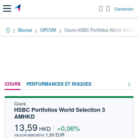
Menu
Connexion
Bourse
OPCVM
Cours HSBC Portfolios World Select
COURS
PERFORMANCES ET RISQUES
Cours
COMPOSITION
HSBC Portfolios World Selection 3
AMHKD
ACTUALITÉS
13,59
+0,06%
FORUM
HKD
1,50 EUR
VALEUR INDICATIVE
HISTORIQUE