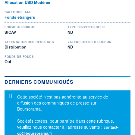
Allocation USD Modérée
CATÉGORIE AMF
Fonds etrangers
FORME JURIDIQUE
TYPE D'INVESTISSEUR
SICAV
ND
AFFECTATION DES RÉSULTATS
VALEUR DERNIER COUPON
Distribution
ND
FONDS DE FONDS
Oui
DERNIERS COMMUNIQUÉS
Message d'information
Cette société n'est pas adhérente au service de
diffusion des communiqués de presse sur
Boursorama.
Sociétés cotées, pour paraître dans cette rubrique,
veuillez nous contacter à l'adresse suivante :
contact-
cp@boursorama.fr