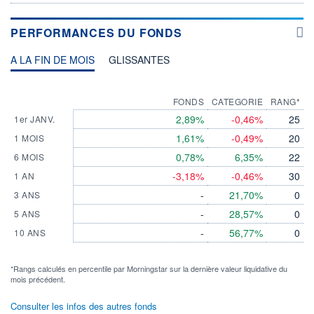
PERFORMANCES DU FONDS
A LA FIN DE MOIS
GLISSANTES
FONDS
CATEGORIE
RANG*
2,89%
-0,46%
25
1er JANV.
1,61%
-0,49%
20
1 MOIS
0,78%
6,35%
22
6 MOIS
-3,18%
-0,46%
30
1 AN
-
21,70%
0
3 ANS
-
28,57%
0
5 ANS
-
56,77%
0
10 ANS
*Rangs calculés en percentile par Morningstar sur la dernière valeur liquidative du
mois précédent.
Consulter les infos des autres fonds