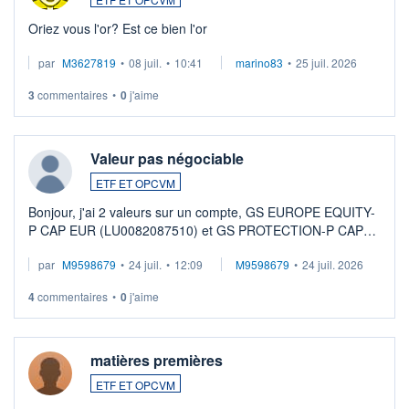
Oriez vous l'or? Est ce bien l'or
par
M3627819
•
08 juil.
•
10:41
marino83
•
25 juil. 2026
3
commentaires
•
0
j'aime
Valeur pas négociable
ETF ET OPCVM
Bonjour, j'ai 2 valeurs sur un compte, GS EUROPE EQUITY-
P CAP EUR (LU0082087510) et GS PROTECTION-P CAP
EUR (LU0546913194), que je souhaite vendre. Lorsque je
par
M9598679
•
24 juil.
•
12:09
M9598679
•
24 juil. 2026
veux procéder à la vente, on me signale ...
4
commentaires
•
0
j'aime
matières premières
ETF ET OPCVM