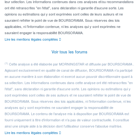
leur sélection. Les informations contenues dans ces analyses et/ou recommandations
ont été retranscrites "en l'état", sans déclaration ni garantie d'aucune sorte. Les
opinions ou estimations qui y sont exprimées sont celles de leurs auteurs et ne
sauraient refléter le point de vue de BOURSORAMA. Sous réserves des lois
applicables, ni l'information contenue, ni les analyses qui y sont exprimées ne
sauraient engager la responsabilité BOURSORAMA.
Lire les mentions légales complètes
Voir tous les forums
(1)
Cette analyse a été élaborée par MORNINGSTAR et diffusée par BOURSORAMA .
Agissant exclusivement en qualité de canal de diffusion, BOURSORAMA n'a participé
en aucune manière à son élaboration ni exercé aucun pouvoir discrétionnaire quant à
sa sélection. Les informations contenues dans cette analyse ont été retranscrites "en
l'état", sans déclaration ni garantie d'aucune sorte. Les opinions ou estimations qui y
sont exprimées sont celles de ses auteurs et ne sauraient refléter le point de vue de
BOURSORAMA. Sous réserves des lois applicables, ni l'information contenue, ni les
analyses qui y sont exprimées ne sauraient engager la responsabilité de
BOURSORAMA. Le contenu de l'analyse mis à disposition par BOURSORAMA est
fourni uniquement à titre d'information et n'a pas de valeur contractuelle. Il constitue
ainsi une simple aide à la décision dont l'utilisateur conserve l'absolue maîtrise.
Lire les mentions légales complètes