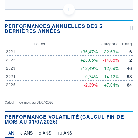
LU0966156126 - FIL Investment Management
(Luxembourg) S.à r.l.
OPCVM DERNIER COURS CONNU AU 06/08/2026
Consulter le prospectus / DIC
PERFORMANCES ANNUELLES DES 5
DERNIÈRES ANNÉES
350
Fonds
Catégorie
Rang
+36,47%
+22,63%
6
2021
300
+23,05%
-14,65%
2
2022
250
+12,49%
+12,09%
46
2023
08/12
09/04
06/08
+0,74%
+14,12%
93
2024
-2,39%
+7,04%
84
2025
CATÉGORIE MORNINGSTAR
Actions International Flex-
Cap.
Calcul fin de mois au 31/07/2026
FONDS PARTENAIRES
TARIFS PRIVILÉGIÉS
0%
PERFORMANCE VOLATILITÉ (CALCUL FIN DE
MOIS AU 31/07/2026)
ÉLIGIBILITÉ
PEA
PEA-PME
BOURSOVIE LUX
BOURSOVIE
CTO BUSINESS
1 AN
3 ANS
5 ANS
10 ANS