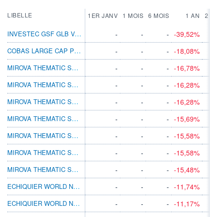
LIBELLE
1ER JANV
1 MOIS
6 MOIS
1 AN
2 A
INVESTEC GSF GLB VALUE EQ C ACC USD
-
-
-
-39,52%
COBAS LARGE CAP P ACC EUR
-
-
-
-18,08%
MIROVA THEMATIC SBSCPTN ECOY RE/A EUR
-
-
-
-16,78%
MIROVA THEMATIC SBSCPTN ECOY R/A USD
-
-
-
-16,28%
MIROVA THEMATIC SBSCPTN ECOY R/A EUR
-
-
-
-16,28%
MIROVA THEMATIC SBSCPTN ECOY N/A EUR
-
-
-
-15,69%
MIROVA THEMATIC SBSCPTN ECOY I/A USD
-
-
-
-15,58%
MIROVA THEMATIC SBSCPTN ECOY I/A EUR
-
-
-
-15,58%
MIROVA THEMATIC SBSCPTN ECOY N1/A GBP
-
-
-
-15,48%
ECHIQUIER WORLD NEXT LEADERS A
-
-
-
-11,74%
ECHIQUIER WORLD NEXT LEADERS K
-
-
-
-11,17%