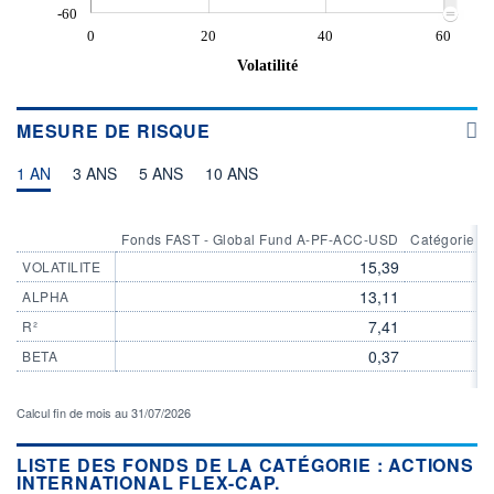
-60
0
20
40
60
Volatilité
MESURE DE RISQUE
1 AN
3 ANS
5 ANS
10 ANS
Fonds FAST - Global Fund A-PF-ACC-USD
Catégorie Ac
15,39
VOLATILITE
13,11
ALPHA
7,41
R²
0,37
BETA
Calcul fin de mois au 31/07/2026
LISTE DES FONDS DE LA CATÉGORIE : ACTIONS
INTERNATIONAL FLEX-CAP.