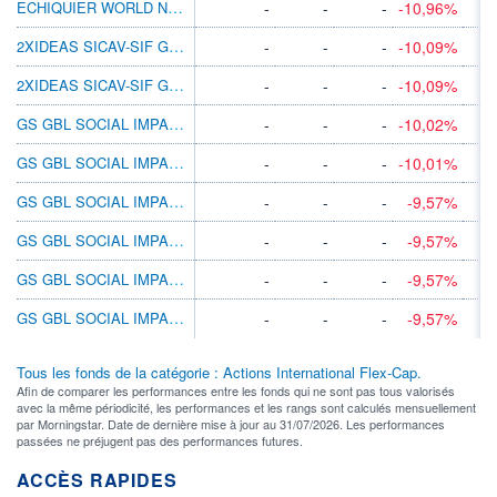
ECHIQUIER WORLD NEXT LEADERS F
-
-
-
-10,96%
2XIDEAS SICAV-SIF GLOBAL MID CAP SEL B1
-
-
-
-10,09%
2XIDEAS SICAV-SIF GLOBAL MID CAP SEL B3
-
-
-
-10,09%
GS GBL SOCIAL IMPACT EQ-X CAP EUR
-
-
-
-10,02%
GS GBL SOCIAL IMPACT EQ-X CAP USD
-
-
-
-10,01%
GS GBL SOCIAL IMPACT EQ-P CAP EUR
-
-
-
-9,57%
GS GBL SOCIAL IMPACT EQ-P DIS EUR
-
-
-
-9,57%
GS GBL SOCIAL IMPACT EQ-PDISUSD
-
-
-
-9,57%
GS GBL SOCIAL IMPACT EQ-PCAPUSD
-
-
-
-9,57%
Tous les fonds de la catégorie : Actions International Flex-Cap.
Afin de comparer les performances entre les fonds qui ne sont pas tous valorisés
avec la même périodicité, les performances et les rangs sont calculés mensuellement
par Morningstar. Date de dernière mise à jour au 31/07/2026. Les performances
passées ne préjugent pas des performances futures.
ACCÈS RAPIDES