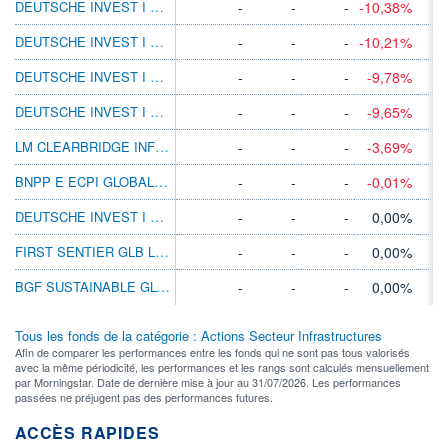
DEUTSCHE INVEST I GLBL INFRAS FD
-
-
-
-10,38%
DEUTSCHE INVEST I GLBL INFRAS ID
-
-
-
-10,21%
DEUTSCHE INVEST I GLBL INFRAS USD FDM
-
-
-
-9,78%
DEUTSCHE INVEST I GLBL INFRAS USD ID
-
-
-
-9,65%
LM CLEARBRIDGE INFRAS VAL X USD ACC
-
-
-
-3,69%
BNPP E ECPI GLOBAL ESG INFRAS TRACK PR
-
-
-
-0,01%
DEUTSCHE INVEST I GLBL INFRAS EUR PFC
-
-
-
0,00%
FIRST SENTIER GLB LSTD INFRA B EUR INC
-
-
-
0,00%
BGF SUSTAINABLE GLOBAL INFRAS D2 EUR
-
-
-
0,00%
Tous les fonds de la catégorie : Actions Secteur Infrastructures
Afin de comparer les performances entre les fonds qui ne sont pas tous valorisés
avec la même périodicité, les performances et les rangs sont calculés mensuellement
par Morningstar. Date de dernière mise à jour au 31/07/2026. Les performances
passées ne préjugent pas des performances futures.
ACCÈS RAPIDES