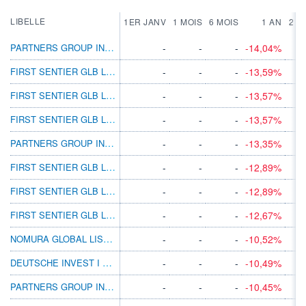
LIBELLE
1ER JANV
1 MOIS
6 MOIS
1 AN
2 A
PARTNERS GROUP INVEST INFRA EUR P
-
-
-
-14,04%
FIRST SENTIER GLB LSTD INFRA A EUR INC
-
-
-
-13,59%
FIRST SENTIER GLB LSTD INFRA A GBP ACC
-
-
-
-13,57%
FIRST SENTIER GLB LSTD INFRA A GBP INC
-
-
-
-13,57%
PARTNERS GROUP INVEST INFRA EUR C
-
-
-
-13,35%
FIRST SENTIER GLB LSTD INFRA B GBP INC
-
-
-
-12,89%
FIRST SENTIER GLB LSTD INFRA B GBP ACC
-
-
-
-12,89%
FIRST SENTIER GLB LSTD INFRA B USD ACC
-
-
-
-12,67%
NOMURA GLOBAL LISTED INFRA A USD
-
-
-
-10,52%
DEUTSCHE INVEST I GLBL INFRAS USD LD
-
-
-
-10,49%
PARTNERS GROUP INVEST INFRA JPY I
-
-
-
-10,45%