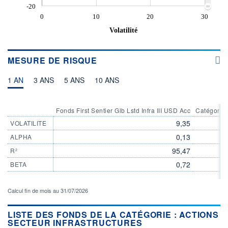
-20
0
10
20
30
Volatilité
MESURE DE RISQUE
1 AN
3 ANS
5 ANS
10 ANS
Fonds First Sentier Glb Lstd Infra III USD Acc
Catégorie 
9,35
VOLATILITE
0,13
ALPHA
95,47
R²
0,72
BETA
Calcul fin de mois au 31/07/2026
LISTE DES FONDS DE LA CATÉGORIE : ACTIONS
SECTEUR INFRASTRUCTURES