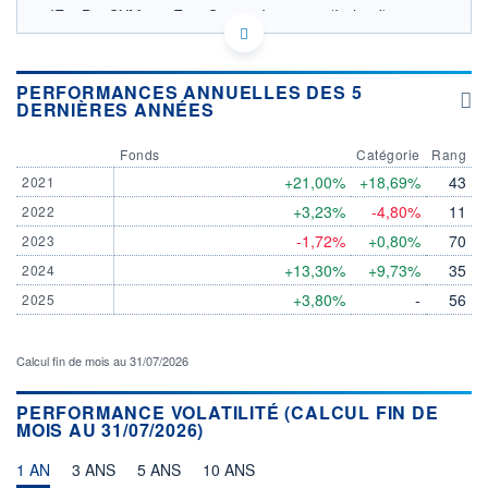
IE00B29SXM19 - First Sentier Investors (Ireland)
Limited
OPCVM DERNIER COURS CONNU AU 06/08/2026
Consulter le prospectus / DIC
PERFORMANCES ANNUELLES DES 5
DERNIÈRES ANNÉES
30
Fonds
Catégorie
Rang
28
+21,00%
+18,69%
43
2021
26
+3,23%
-4,80%
11
2022
24
-1,72%
+0,80%
70
2023
03/12
08/04
05/08
+13,30%
+9,73%
35
2024
+3,80%
-
56
2025
CATÉGORIE MORNINGSTAR
Actions Secteur
Infrastructures
Calcul fin de mois au 31/07/2026
FONDS PARTENAIRES
TARIFS PRIVILÉGIÉS
0%
PERFORMANCE VOLATILITÉ (CALCUL FIN DE
MOIS AU 31/07/2026)
ÉLIGIBILITÉ
PEA
PEA-PME
BOURSOVIE LUX
BOURSOVIE
CTO BUSINESS
1 AN
3 ANS
5 ANS
10 ANS