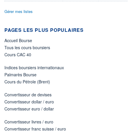
Non éligible Boursobank
Gérer mes listes
ACTIF NET (EUR)
726M / 31.07.26
NOTATION MORNINGSTAR ⁽¹⁾
PAGES LES PLUS POPULAIRES
Accueil Bourse
RISQUE DU FONDS (SRI)
4
/7
Tous les cours boursiers
Cours CAC 40
+ PORTEFEUILLE
+ LISTE
Indices boursiers internationaux
Palmarès Bourse
Cours du Pétrole (Brent)
Convertisseur de devises
Convertisseur dollar / euro
Convertisseur euro / dollar
Convertisseur livres / euro
Convertisseur franc suisse / euro