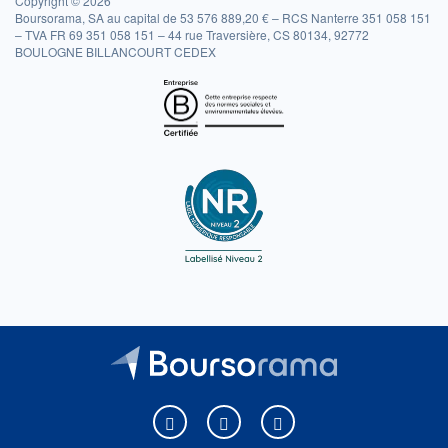
Copyright © 2026
Boursorama, SA au capital de 53 576 889,20 € – RCS Nanterre 351 058 151
– TVA FR 69 351 058 151 – 44 rue Traversière, CS 80134, 92772
BOULOGNE BILLANCOURT CEDEX
Boursorama sur Facebook
Boursorama sur X
Boursorama sur Youtu