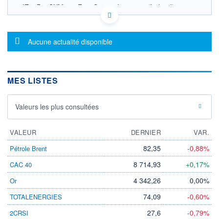
IE00B29SXM19 - First Sentier Investors (Ireland)
Limited
OPCVM DERNIER COURS CONNU AU 06/08/2026
Consulter le prospectus / DIC
Message d'information
Aucune actualité disponible
30
28
MES LISTES
26
Valeurs les plus consultées
24
03/12
09/04
VALEUR
DERNIER
VAR.
CATÉGORIE MORNINGSTAR
Actions Secteur
82,35
-0,88%
Pétrole Brent
Infrastructures
8 714,93
+0,17%
CAC 40
FONDS PARTENAIRES
TARIFS PRIVILÉGIÉS
0%
4 342,26
0,00%
Or
ÉLIGIBILITÉ
74,09
-0,60%
TOTALENERGIES
PEA
PEA-PME
BOURSOVIE LUX
BOURSOVIE
CTO BUSINESS
27,6
-0,79%
2CRSI