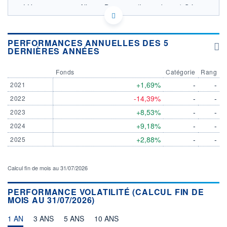
LU0592506637 - AllianceBernstein (Luxembourg) S.à
r.l.
OPCVM DERNIER COURS CONNU AU 06/08/2026
Consulter le prospectus / DIC
PERFORMANCES ANNUELLES DES 5
DERNIÈRES ANNÉES
24
Fonds
Catégorie
Rang
23
+1,69%
-
-
2021
22
-14,39%
-
-
2022
21
+8,53%
-
-
2023
04/12
07/04
05/08
+9,18%
-
-
2024
+2,88%
-
-
2025
CATÉGORIE MORNINGSTAR
Obligations Autres
FONDS PARTENAIRES
Calcul fin de mois au 31/07/2026
TARIFS PRIVILÉGIÉS
0%
PERFORMANCE VOLATILITÉ (CALCUL FIN DE
ÉLIGIBILITÉ
MOIS AU 31/07/2026)
PEA
PEA-PME
BOURSOVIE LUX
BOURSOVIE
CTO BUSINESS
1 AN
3 ANS
5 ANS
10 ANS
Non éligible Boursobank