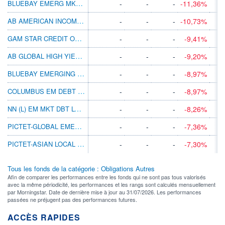
BLUEBAY EMERG MKT LCL CCY BD I EUR (AID)
-
-
-
-11,36%
AB AMERICAN INCOME BT CAD H
-
-
-
-10,73%
GAM STAR CREDIT OPPS (GBP) GBP ACC
-
-
-
-9,41%
AB GLOBAL HIGH YIELD BT CAD H
-
-
-
-9,20%
BLUEBAY EMERGING MKT CORP BD R SEK
-
-
-
-8,97%
COLUMBUS EM DEBT INVESTMENT GRADE
-
-
-
-8,97%
NN (L) EM MKT DBT LC I CAP PLN H I
-
-
-
-8,26%
PICTET-GLOBAL EMERGING DEBT HI JPY
-
-
-
-7,36%
PICTET-ASIAN LOCAL CCY DEBT HP EUR
-
-
-
-7,30%
Tous les fonds de la catégorie : Obligations Autres
Afin de comparer les performances entre les fonds qui ne sont pas tous valorisés
avec la même périodicité, les performances et les rangs sont calculés mensuellement
par Morningstar. Date de dernière mise à jour au 31/07/2026. Les performances
passées ne préjugent pas des performances futures.
ACCÈS RAPIDES