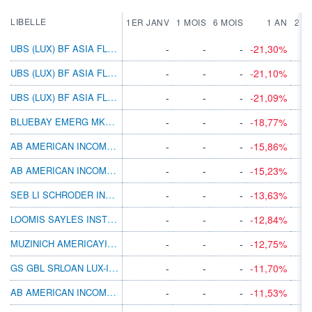
LIBELLE
1ER JANV
1 MOIS
6 MOIS
1 AN
2 A
UBS (LUX) BF ASIA FLEXIBLE EURH N ACC
-
-
-
-21,30%
UBS (LUX) BF ASIA FLEXIBLE EURH P ACC
-
-
-
-21,10%
UBS (LUX) BF ASIA FLEXIBLE EURH P DIS
-
-
-
-21,09%
BLUEBAY EMERG MKT LCL CCY BD B GBP
-
-
-
-18,77%
AB AMERICAN INCOME BT GBP H
-
-
-
-15,86%
AB AMERICAN INCOME BT EUR H
-
-
-
-15,23%
SEB LI SCHRODER INTL SEL US DOLLAR BDEUR
-
-
-
-13,63%
LOOMIS SAYLES INSTL HIGH INC I/A USD
-
-
-
-12,84%
MUZINICH AMERICAYIELD HGBP INC A
-
-
-
-12,75%
GS GBL SRLOAN LUX-I DISM JPY(HG I)
-
-
-
-11,70%
AB AMERICAN INCOME BT AUD H
-
-
-
-11,53%