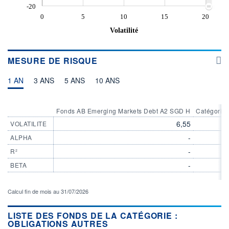
-20
0
5
10
15
20
Volatilité
MESURE DE RISQUE
1 AN
3 ANS
5 ANS
10 ANS
Fonds AB Emerging Markets Debt A2 SGD H
Catégorie 
6,55
VOLATILITE
-
ALPHA
-
R²
-
BETA
Calcul fin de mois au 31/07/2026
LISTE DES FONDS DE LA CATÉGORIE :
OBLIGATIONS AUTRES