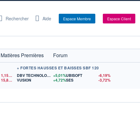
Rechercher
Aide
Espace Membre
Espace Client
Matières Premières
Forum
+ FORTES HAUSSES ET BAISSES SBF 120
1,1548
$US
DBV TECHNOLOGIES
+5,01%
UBISOFT
-6,19%
15,81
$US
VUSION
+4,72%
SES
-3,72%