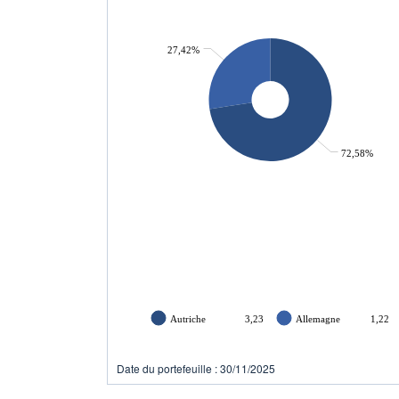
27,42%
72,58%
Autriche
3,23
Allemagne
1,22
Date du portefeuille : 30/11/2025