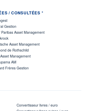
ES / CONSULTÉES *
gest
al Gestion
 Paribas Asset Management
ckrock
tsche Asset Management
ond de Rothschild
 Asset Management
upama AM
ard Frères Gestion
Convertisseur livres / euro
Convertisseur franc suisse / euro