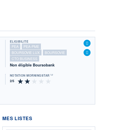
ÉLIGIBILITÉ
PEA
PEA-PME
BOURSOVIE LUX
BOURSOVIE
CTO BUSINESS
Non éligible Boursobank
NOTATION MORNINGSTAR ⁽¹⁾
MES LISTES