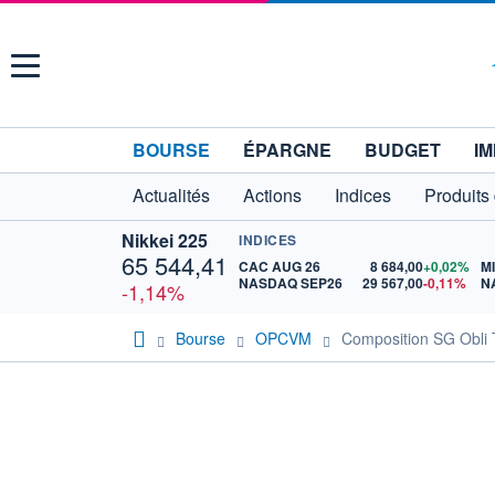
Menu
BOURSE
ÉPARGNE
BUDGET
IM
Actualités
Actions
Indices
Produits
Nikkei 225
INDICES
65 544,41
CAC AUG 26
8 684,00
+0,02%
M
NASDAQ SEP26
29 567,00
-0,11%
N
-1,14%
Bourse
OPCVM
Composition SG Obli 