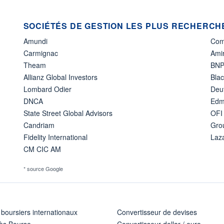
SOCIÉTÉS DE GESTION LES PLUS RECHERCHÉ
Amundi
Com
Carmignac
Amir
Theam
BNP
Allianz Global Investors
Bla
Lombard Odier
Deu
DNCA
Edm
State Street Global Advisors
OFI
Candriam
Gro
Fidelity International
Laz
CM CIC AM
* source Google
 boursiers internationaux
Convertisseur de devises
ès Bourse
Convertisseur dollar / euro