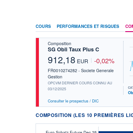
COURS
PERFORMANCES ET RISQUES
CO
Composition
SG Obli Taux Plus C
912,18
-0,02%
EUR
FR0010274282 - Societe Generale
Gestion
OPCVM DERNIER COURS CONNU AU
CA
03/12/2025
Ob
Consulter le prospectus / DIC
COMPOSITION (LES 10 PREMIÈRES LI
Euro Schatz Future Dec 25