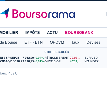
MOBILIER
IMPÔTS
ACTU
BOURSOBANK
 de Bourse
ETF - ETN
OPCVM
Taux
Devises
CHIFFRES-CLÉS
INI S&P SEP26
7 762,00
+0,04%
PÉTROLE BRENT
79,08
$US
EUR/USD
ASDAQ DEC26
29 896,75
+0,01%
ONCE D'OR
4 263,89
$US
VIX INDEX
Taux Plus C