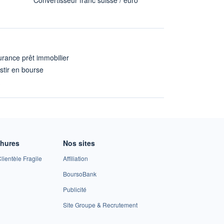
rance prêt immobilier
stir en bourse
A
chures
Nos sites
lientèle Fragile
Affiliation
BoursoBank
Publicité
Site Groupe & Recrutement