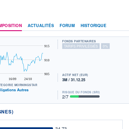
MPOSITION
ACTUALITÉS
FORUM
HISTORIQUE
FONDS PARTENAIRES
TARIFS PRIVILÉGIÉS
0%
915
910
905
ACTIF NET (EUR)
3M / 31.12.25
16/09
24/10
TÉGORIE MORNINGSTAR
ligations Autres
RISQUE DU FONDS (SRI)
2
/7
GNES)
34.73