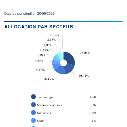
Date du portefeuille : 30/06/2026
ALLOCATION PAR SECTEUR
2,51%
3,18%
4,04%
4,34%
28,01%
5,38%
6,97%
9,17%
19,94%
16,45%
Technologie
4,58
Services financiers
3,26
Industriels
2,69
Santé
1,5