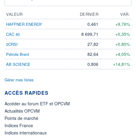
VALEUR
DERNIER
VAR.
0,461
+9,76%
HAFFNER ENERGY
8 699,71
+0,35%
CAC 40
27,82
+0,80%
2CRSI
82,64
+4,05%
Pétrole Brent
0,806
+14,81%
AB SCIENCE
Gérer mes listes
ACCÈS RAPIDES
Accéder au forum ETF et OPCVM
Actualités OPCVM
Points de marché
Indices France
Indices internationaux