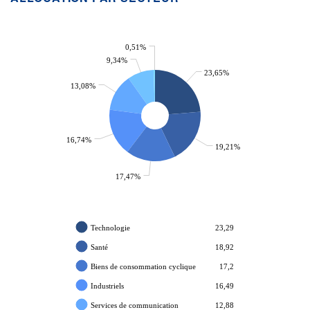
0,51%
9,34%
23,65%
13,08%
16,74%
19,21%
17,47%
Technologie
23,29
Santé
18,92
Biens de consommation cyclique
17,2
Industriels
16,49
Services de communication
12,88