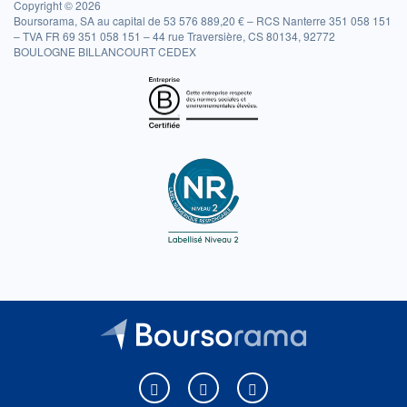
Copyright © 2026
Boursorama, SA au capital de 53 576 889,20 € – RCS Nanterre 351 058 151
– TVA FR 69 351 058 151 – 44 rue Traversière, CS 80134, 92772
BOULOGNE BILLANCOURT CEDEX
Boursorama sur Facebook
Boursorama sur X
Boursorama sur Youtu