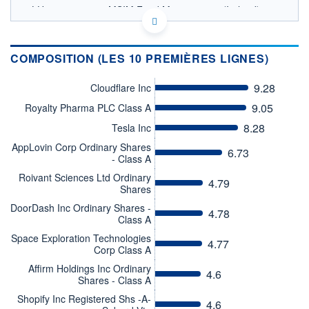
LU0266117927 - MSIM Fund Management (Ireland)
Limited
OPCVM DERNIER COURS CONNU AU 06/08/2026
Consulter le prospectus / DIC
COMPOSITION (LES 10 PREMIÈRES LIGNES)
110
9.28
Cloudflare Inc
100
9.05
Royalty Pharma PLC Class A
90
8.28
Tesla Inc
80
AppLovin Corp Ordinary Shares
70
6.73
- Class A
03/12
07/04
Roivant Sciences Ltd Ordinary
4.79
Shares
CATÉGORIE MORNINGSTAR
Actions Secteur Autres
DoorDash Inc Ordinary Shares -
4.78
Class A
FONDS PARTENAIRES
TARIFS PRIVILÉGIÉS
0%
Space Exploration Technologies
4.77
Corp Class A
ÉLIGIBILITÉ
Affirm Holdings Inc Ordinary
PEA
PEA-PME
BOURSOVIE LUX
BOURSOVIE
4.6
Shares - Class A
CTO BUSINESS
Shopify Inc Registered Shs -A-
4.6