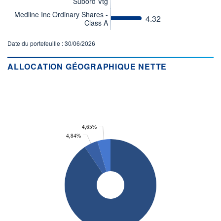
Subord Vtg
ACTIF NET (EUR)
2 554M / 31.07.26
Medline Inc Ordinary Shares -
4.32
Class A
NOTATION MORNINGSTAR ⁽¹⁾
Date du portefeuille : 30/06/2026
RISQUE DU FONDS (SRI)
0
/7
ALLOCATION GÉOGRAPHIQUE NETTE
+ PORTEFEUILLE
+ LISTE
4,65%
4,84%