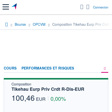
Menu
Connexion
Bourse
OPCVM
Composition Tikehau Eurp Priv Crdt 
COURS
PERFORMANCES ET RISQUES
Composition
COMPOSITION
Tikehau Eurp Priv Crdt R-Dis-EUR
ACTUALITÉS
100,46
0,00%
EUR
FORUM
HISTORIQUE