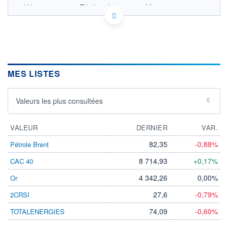
LU2968735949 - Tikehau Investment Management
OPCVM DERNIER COURS CONNU AU 30/06/2026
101,0
100,8
100,6
MES LISTES
100,4
100,2
30/04
Valeurs les plus consultées
CATÉGORIE MORNINGSTAR
VALEUR
Private Debt
DERNIER
VAR.
82,35
-0,88%
Pétrole Brent
FONDS PARTENAIRES
TARIFS PRIVILÉGIÉS
0%
8 714,93
+0,17%
CAC 40
ÉLIGIBILITÉ
4 342,26
0,00%
Or
PEA
PEA-PME
BOURSOVIE LUX
BOURSOVIE
CTO BUSINESS
27,6
-0,79%
2CRSI
Non éligible Boursobank
74,09
-0,60%
TOTALENERGIES
ACTIF NET (EUR)
201M / 30.06.26