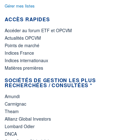
Gérer mes listes
NOTATION MORNINGSTAR ⁽¹⁾
ACCÈS RAPIDES
RISQUE DU FONDS (SRI)
Accéder au forum ETF et OPCVM
0
/7
Actualités OPCVM
Points de marché
+ PORTEFEUILLE
+ LISTE
Indices France
Indices internationaux
Matières premières
SOCIÉTÉS DE GESTION LES PLUS
RECHERCHÉES / CONSULTÉES *
Amundi
Carmignac
Theam
Allianz Global Investors
Lombard Odier
DNCA