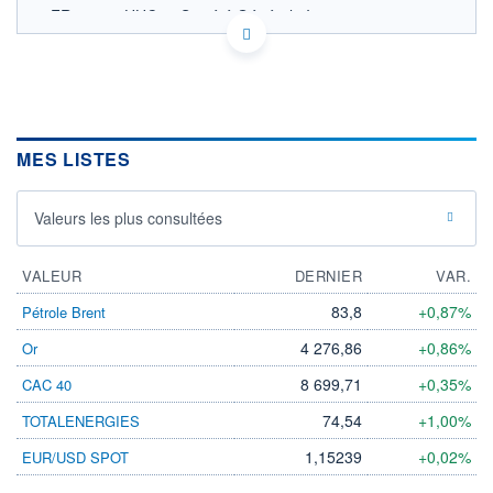
FR001400UHC8 - Société Générale Investment
Solutions (France)
OPCVM DERNIER COURS CONNU AU 31/07/2026
Consulter le prospectus / DIC
1 150
MES LISTES
1 100
1 050
Valeurs les plus consultées
1 000
05/12
27/03
24/07
VALEUR
DERNIER
VAR.
CATÉGORIE MORNINGSTAR
83,8
+0,87%
Pétrole Brent
Allocation EUR Flexible -
International
4 276,86
+0,86%
Or
FONDS PARTENAIRES
8 699,71
+0,35%
CAC 40
TARIFS PRIVILÉGIÉS
0%
74,54
+1,00%
TOTALENERGIES
ÉLIGIBILITÉ
PEA
PEA-PME
BOURSOVIE LUX
BOURSOVIE
1,15239
+0,02%
EUR/USD SPOT
CTO BUSINESS