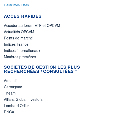
Non éligible Boursobank
Gérer mes listes
ACTIF NET (EUR)
12M / 31.07.26
ACCÈS RAPIDES
NOTATION MORNINGSTAR ⁽¹⁾
Accéder au forum ETF et OPCVM
Actualités OPCVM
Points de marché
RISQUE DU FONDS (SRI)
3
/7
Indices France
Indices internationaux
+ PORTEFEUILLE
+ LISTE
Matières premières
SOCIÉTÉS DE GESTION LES PLUS
RECHERCHÉES / CONSULTÉES *
Amundi
Carmignac
Theam
Allianz Global Investors
Lombard Odier
DNCA