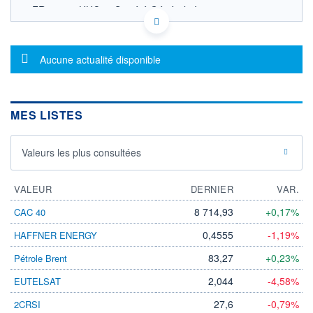
FR001400UHC8 - Société Générale Investment
Solutions (France)
OPCVM DERNIER COURS CONNU AU 31/07/2026
Consulter le prospectus / DIC
Message d'information
Aucune actualité disponible
1 150
1 100
MES LISTES
1 050
Valeurs les plus consultées
1 000
05/12
27/03
24/07
VALEUR
DERNIER
VAR.
CATÉGORIE MORNINGSTAR
Allocation EUR Flexible -
8 714,93
+0,17%
CAC 40
International
0,4555
-1,19%
HAFFNER ENERGY
FONDS PARTENAIRES
TARIFS PRIVILÉGIÉS
0%
83,27
+0,23%
Pétrole Brent
ÉLIGIBILITÉ
2,044
-4,58%
EUTELSAT
PEA
PEA-PME
BOURSOVIE LUX
BOURSOVIE
CTO BUSINESS
27,6
-0,79%
2CRSI