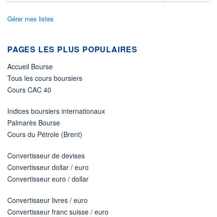
Non éligible Boursobank
Gérer mes listes
ACTIF NET (EUR)
12M / 31.07.26
NOTATION MORNINGSTAR ⁽¹⁾
PAGES LES PLUS POPULAIRES
Accueil Bourse
RISQUE DU FONDS (SRI)
3
/7
Tous les cours boursiers
Cours CAC 40
+ PORTEFEUILLE
+ LISTE
Indices boursiers internationaux
Palmarès Bourse
Cours du Pétrole (Brent)
Convertisseur de devises
Convertisseur dollar / euro
Convertisseur euro / dollar
Convertisseur livres / euro
Convertisseur franc suisse / euro