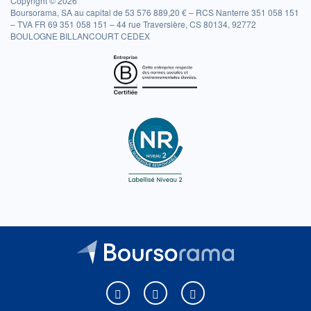
Copyright © 2026
Boursorama, SA au capital de 53 576 889,20 € – RCS Nanterre 351 058 151
– TVA FR 69 351 058 151 – 44 rue Traversière, CS 80134, 92772
BOULOGNE BILLANCOURT CEDEX
Boursorama sur Facebook
Boursorama sur X
Boursorama sur Youtu