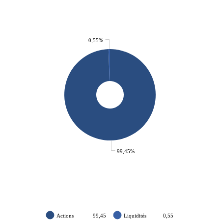
0,55%
99,45%
Actions
99,45
Liquidités
0,55