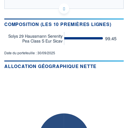
FR001400XM43 - Société Générale Investment
Solutions (France)
OPCVM DERNIER COURS CONNU AU 05/08/2026
Consulter le prospectus / DIC
COMPOSITION (LES 10 PREMIÈRES LIGNES)
Solys 29 Haussmann Serenity
103
99.45
Pea Class S Eur Sicav
102
Date du portefeuille : 30/09/2025
101
100
ALLOCATION GÉOGRAPHIQUE NETTE
27/11
27/03
04/08
CATÉGORIE MORNINGSTAR
Swap ESTR PEA
FONDS PARTENAIRES
TARIFS PRIVILÉGIÉS
0%
ÉLIGIBILITÉ
PEA
PEA-PME
BOURSOVIE LUX
BOURSOVIE
CTO BUSINESS