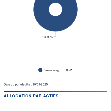
ACTIF NET (EUR)
127M / 31.07.26
NOTATION MORNINGSTAR ⁽¹⁾
RISQUE DU FONDS (SRI)
1
/7
100,00%
+ PORTEFEUILLE
+ LISTE
Luxembourg
99,45
Date du portefeuille : 30/09/2025
ALLOCATION PAR ACTIFS