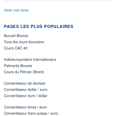
ACTIF NET (EUR)
127M / 31.07.26
Gérer mes listes
NOTATION MORNINGSTAR ⁽¹⁾
PAGES LES PLUS POPULAIRES
RISQUE DU FONDS (SRI)
1
/7
Accueil Bourse
Tous les cours boursiers
+ PORTEFEUILLE
+ LISTE
Cours CAC 40
Indices boursiers internationaux
Palmarès Bourse
Cours du Pétrole (Brent)
Convertisseur de devises
Convertisseur dollar / euro
Convertisseur euro / dollar
Convertisseur livres / euro
Convertisseur franc suisse / euro