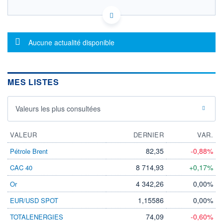
FR001400XM43 - Société Générale Investment
Solutions (France)
OPCVM DERNIER COURS CONNU AU 05/08/2026
Consulter le prospectus / DIC
Message d'information
Aucune actualité disponible
103
102
MES LISTES
101
Valeurs les plus consultées
100
28/11
31/03
VALEUR
DERNIER
VAR.
CATÉGORIE MORNINGSTAR
Swap ESTR PEA
82,35
-0,88%
Pétrole Brent
FONDS PARTENAIRES
8 714,93
+0,17%
CAC 40
TARIFS PRIVILÉGIÉS
0%
4 342,26
0,00%
Or
ÉLIGIBILITÉ
PEA
PEA-PME
BOURSOVIE LUX
BOURSOVIE
1,15586
0,00%
EUR/USD SPOT
CTO BUSINESS
74,09
-0,60%
TOTALENERGIES