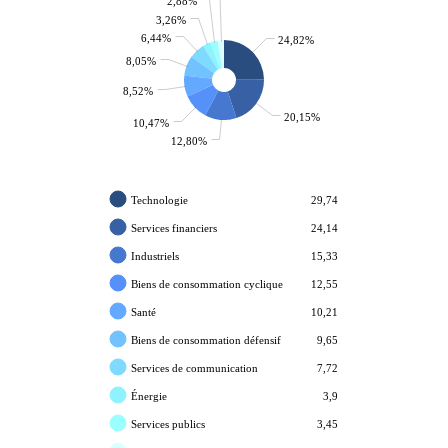
2,88%
3,26%
6,44%
24,82%
8,05%
8,52%
20,15%
10,47%
12,80%
Technologie
29,74
Services financiers
24,14
Industriels
15,33
Biens de consommation cyclique
12,55
Santé
10,21
Biens de consommation défensif
9,65
Services de communication
7,72
Énergie
3,9
Services publics
3,45