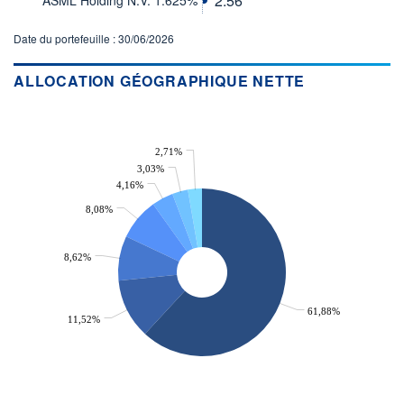
2.56
ACTIF NET (EUR)
36M / 31.07.26
Date du portefeuille : 30/06/2026
NOTATION MORNINGSTAR ⁽¹⁾
ALLOCATION GÉOGRAPHIQUE NETTE
RISQUE DU FONDS (SRI)
3
/7
2,71%
+ PORTEFEUILLE
+ LISTE
3,03%
4,16%
8,08%
8,62%
61,88%
11,52%