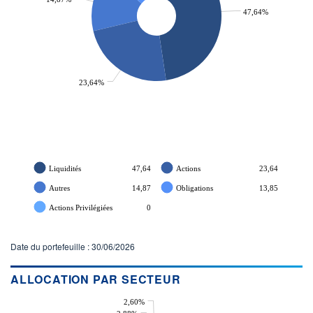
47,64%
23,64%
Liquidités
47,64
Actions
23,64
Autres
14,87
Obligations
13,85
Actions Privilégiées
0
Date du portefeuille : 30/06/2026
ALLOCATION PAR SECTEUR
2,60%