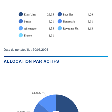
Etats-Unis
23,05
Pays-Bas
4,29
Suisse
3,21
Danemark
3,01
Allemagne
1,55
Royaume-Uni
1,13
France
1,01
Date du portefeuille : 30/06/2026
ALLOCATION PAR ACTIFS
13,85%
14,87%