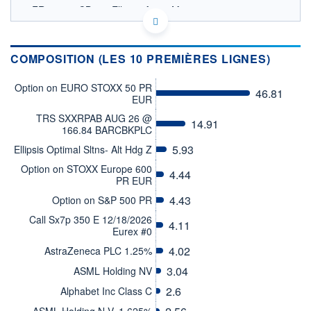
FR001400CB90 - Ellipsis Asset Management
OPCVM DERNIER COURS CONNU AU 05/08/2026
Consulter le prospectus / DIC
COMPOSITION (LES 10 PREMIÈRES LIGNES)
104
Option on EURO STOXX 50 PR
46.81
102
EUR
100
TRS SXXRPAB AUG 26 @
14.91
166.84 BARCBKPLC
98
5.93
Ellipsis Optimal Sltns- Alt Hdg Z
03/12
01/04
04/08
Option on STOXX Europe 600
4.44
CATÉGORIE MORNINGSTAR
PR EUR
Alt - Long/Short Actions -
Autres
4.43
Option on S&P 500 PR
Call Sx7p 350 E 12/18/2026
FONDS PARTENAIRES
4.11
Eurex #0
TARIFS PRIVILÉGIÉS
0%
4.02
AstraZeneca PLC 1.25%
ÉLIGIBILITÉ
PEA
PEA-PME
BOURSOVIE LUX
BOURSOVIE
3.04
ASML Holding NV
CTO BUSINESS
2.6
Alphabet Inc Class C
Non éligible Boursobank
ASML Holding N.V. 1.625%