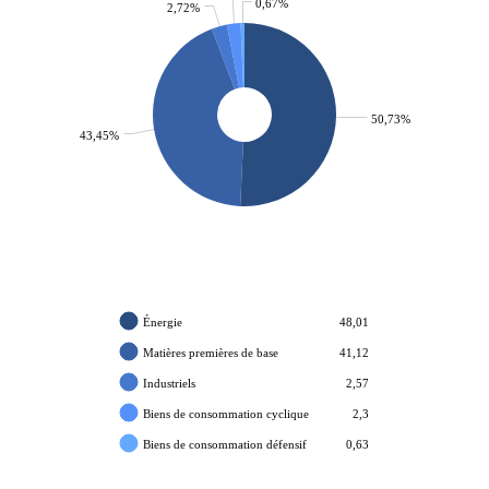
0,67%
2,72%
50,73%
43,45%
Énergie
48,01
Matières premières de base
41,12
Industriels
2,57
Biens de consommation cyclique
2,3
Biens de consommation défensif
0,63