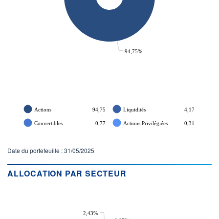
94,75%
Actions
94,75
Liquidités
4,17
Convertibles
0,77
Actions Privilégiées
0,31
Date du portefeuille : 31/05/2025
ALLOCATION PAR SECTEUR
2,43%