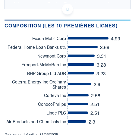
LU2441052383 - Franklin Templeton International
Services S.à r.l.
OPCVM DERNIER COURS CONNU AU 06/08/2026
Consulter le prospectus / DIC
COMPOSITION (LES 10 PREMIÈRES LIGNES)
25
4.99
Exxon Mobil Corp
20
3.69
Federal Home Loan Banks 0%
3.31
Newmont Corp
15
3.28
Freeport-McMoRan Inc
10
05/12
08/04
05/08
3.23
BHP Group Ltd ADR
Coterra Energy Inc Ordinary
CATÉGORIE MORNINGSTAR
2.9
Shares
Actions Secteur Energie
2.58
Corteva Inc
FONDS PARTENAIRES
TARIFS PRIVILÉGIÉS
0%
2.51
ConocoPhillips
2.51
Linde PLC
ÉLIGIBILITÉ
PEA
PEA-PME
BOURSOVIE LUX
BOURSOVIE
2.3
Air Products and Chemicals Inc
CTO BUSINESS
Non éligible Boursobank
Date du portefeuille : 31/05/2025