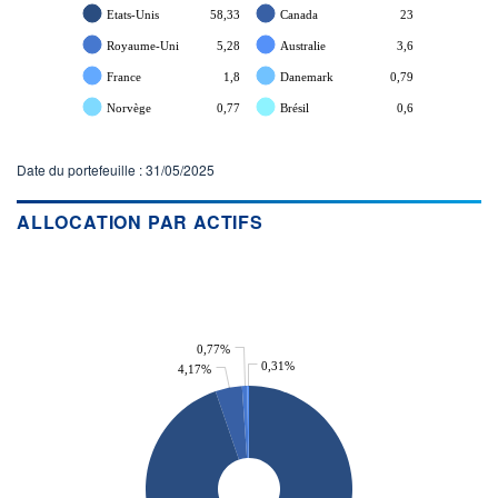
Etats-Unis
58,33
Canada
23
Royaume-Uni
5,28
Australie
3,6
France
1,8
Danemark
0,79
Norvège
0,77
Brésil
0,6
Date du portefeuille : 31/05/2025
ALLOCATION PAR ACTIFS
0,77%
0,31%
4,17%