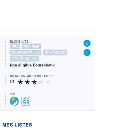
ÉLIGIBILITÉ
PEA
PEA-PME
BOURSOVIE LUX
BOURSOVIE
CTO BUSINESS
Non éligible Boursobank
NOTATION MORNINGSTAR ⁽¹⁾
ISR
Ce fonds détient le Label ISR (Investissement 
MES LISTES