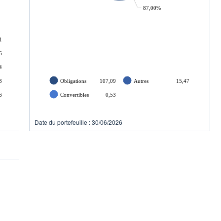
87,00%
1
6
4
3
Obligations
107,09
Autres
15,47
6
Convertibles
0,53
Date du portefeuille : 30/06/2026