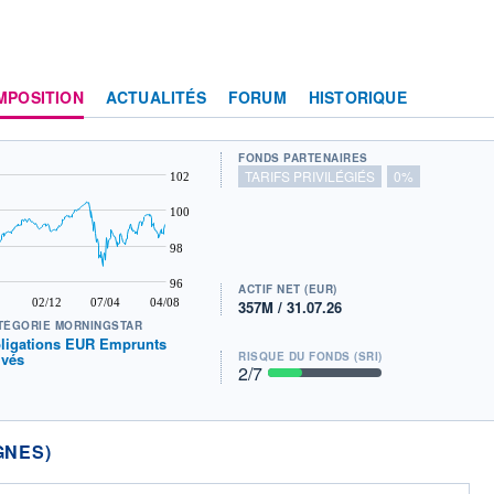
MPOSITION
ACTUALITÉS
FORUM
HISTORIQUE
FONDS PARTENAIRES
TARIFS PRIVILÉGIÉS
0%
102
100
98
96
ACTIF NET (EUR)
02/12
07/04
04/08
357M / 31.07.26
TÉGORIE MORNINGSTAR
ligations EUR Emprunts
ivés
RISQUE DU FONDS (SRI)
2
/7
GNES)