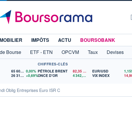
MOBILIER
IMPÔTS
ACTU
BOURSOBANK
 de Bourse
ETF - ETN
OPCVM
Taux
Devises
CHIFFRES-CLÉS
65 606,71
0,00%
PÉTROLE BRENT
82,35
$US
EUR/USD
26 319,45
+0,69%
ONCE D'OR
4 342,26
$US
VIX INDEX
14,9
i Oblig Entreprises Euro ISR C