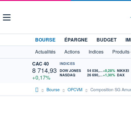
Menu
BOURSE
ÉPARGNE
BUDGET
IM
Actualités
Actions
Indices
Produits
CAC 40
INDICES
8 714,93
DOW JONES
54 036,93
+0,28%
NIKKEI
NASDAQ
26 690,62
+1,30%
DAX
+0,17%
Bourse
OPCVM
Composition SG Amund