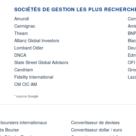
SOCIÉTÉS DE GESTION LES PLUS RECHERCHÉ
Amundi
Com
Carmignac
Amir
Theam
BNP
Allianz Global Investors
Bla
Lombard Odier
Deu
DNCA
Edm
State Street Global Advisors
OFI
Candriam
Gro
Fidelity International
Laz
CM CIC AM
* source Google
 boursiers internationaux
Convertisseur de devises
ès Bourse
Convertisseur dollar / euro