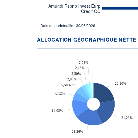
Amundi Rspnb Invest Eurp
Credit OC
Date du portefeuille : 30/06/2026
ALLOCATION GÉOGRAPHIQUE NETTE
2,04%
2,13%
2,50%
2,95%
22,10%
5,58%
6,12%
14,02%
21,29%
21,26%