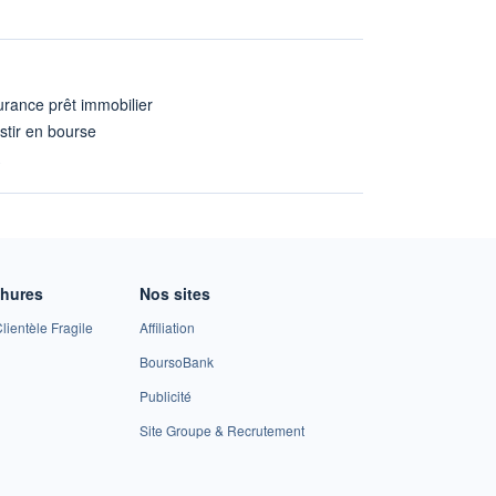
rance prêt immobilier
stir en bourse
A
chures
Nos sites
lientèle Fragile
Affiliation
BoursoBank
Publicité
Site Groupe & Recrutement