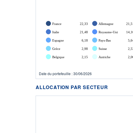
France
22,33
Allemagne
21,5
Italie
21,48
Royaume-Uni
14,1
Espagne
6,18
Pays-Bas
5,6
Grèce
2,98
Suisse
2,5
Belgique
2,15
Autriche
2,0
Date du portefeuille : 30/06/2026
ALLOCATION PAR SECTEUR