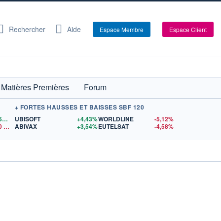
Rechercher
Aide
Espace Membre
Espace Client
Matières Premières
Forum
+ FORTES HAUSSES ET BAISSES SBF 120
1,1559
$US
UBISOFT
+4,43%
WORLDLINE
-5,12%
0
$US
ABIVAX
+3,54%
EUTELSAT
-4,58%