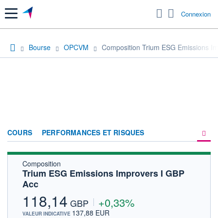
Menu
Connexion
Bourse
OPCVM
Composition Trium ESG Emissions Im
COURS
PERFORMANCES ET RISQUES
Composition
COMPOSITION
Trium ESG Emissions Improvers I GBP
Acc
ACTUALITÉS
118,14
+0,33%
FORUM
GBP
137,88 EUR
VALEUR INDICATIVE
HISTORIQUE