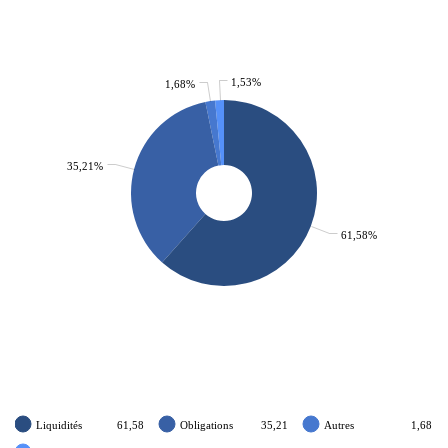
1,53%
1,68%
35,21%
61,58%
Liquidités
61,58
Obligations
35,21
Autres
1,68