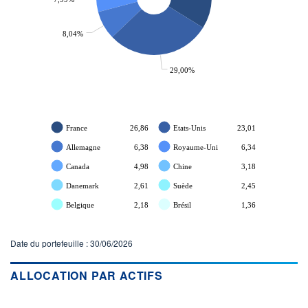
ACTIF NET (EUR)
707M / 31.07.26
8,04%
NOTATION MORNINGSTAR ⁽¹⁾
29,00%
RISQUE DU FONDS (SRI)
3
/7
France
26,86
Etats-Unis
23,01
+ PORTEFEUILLE
+ LISTE
Allemagne
6,38
Royaume-Uni
6,34
Canada
4,98
Chine
3,18
Danemark
2,61
Suède
2,45
Belgique
2,18
Brésil
1,36
Date du portefeuille : 30/06/2026
ALLOCATION PAR ACTIFS