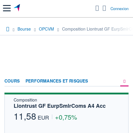
Menu
Connexion
Bourse
OPCVM
Composition Liontrust GF EurpSmlrCo
COURS
PERFORMANCES ET RISQUES
Composition
COMPOSITION
Liontrust GF EurpSmlrComs A4 Acc 
ACTUALITÉS
11,58
+0,75%
EUR
FORUM
HISTORIQUE