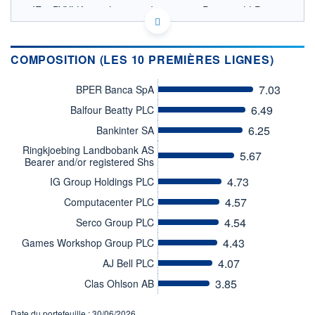
IE00BYXLK749 - Liontrust Investment Partners LLP
OPCVM DERNIER COURS CONNU AU 04/08/2026
Consulter le prospectus / DIC
COMPOSITION (LES 10 PREMIÈRES LIGNES)
12
7.03
BPER Banca SpA
11
6.49
Balfour Beatty PLC
6.25
Bankinter SA
10
Ringkjoebing Landbobank AS
02/12
07/04
5.67
Bearer and/or registered Shs
CATÉGORIE MORNINGSTAR
4.73
IG Group Holdings PLC
Actions Europe Petites
Cap.
4.57
Computacenter PLC
4.54
Serco Group PLC
FONDS PARTENAIRES
TARIFS PRIVILÉGIÉS
0%
4.43
Games Workshop Group PLC
ÉLIGIBILITÉ
4.07
AJ Bell PLC
PEA
PEA-PME
BOURSOVIE LUX
BOURSOVIE
3.85
Clas Ohlson AB
CTO BUSINESS
Non éligible Boursobank
Date du portefeuille : 30/06/2026