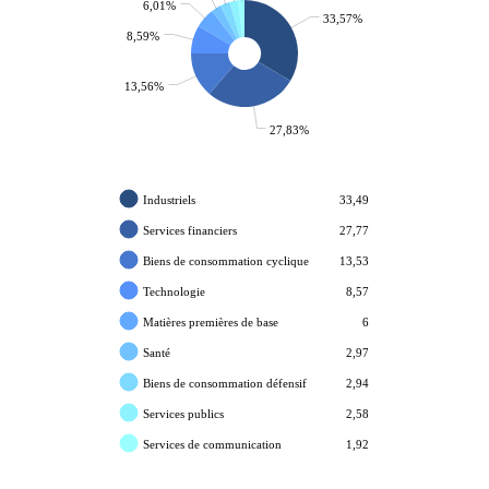
6,01%
33,57%
8,59%
13,56%
27,83%
Industriels
33,49
Services financiers
27,77
Biens de consommation cyclique
13,53
Technologie
8,57
Matières premières de base
6
Santé
2,97
Biens de consommation défensif
2,94
Services publics
2,58
Services de communication
1,92