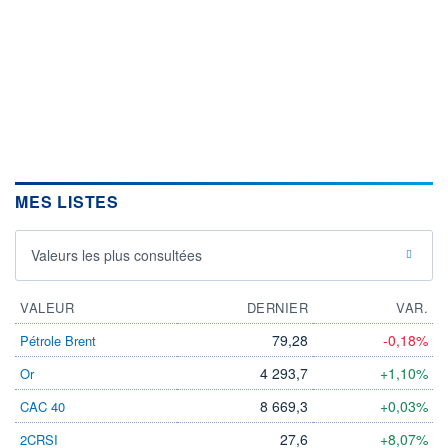
MES LISTES
Valeurs les plus consultées
VALEUR
DERNIER
VAR.
79,28
-0,18%
Pétrole Brent
4 293,7
+1,10%
Or
8 669,3
+0,03%
CAC 40
27,6
+8,07%
2CRSI