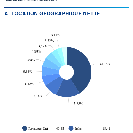
ACTIF NET (EUR)
8K / 31.07.26
ALLOCATION GÉOGRAPHIQUE NETTE
NOTATION MORNINGSTAR ⁽¹⁾
3,11%
RISQUE DU FONDS (SRI)
4
/7
3,32%
3,92%
4,98%
+ PORTEFEUILLE
+ LISTE
5,88%
41,15%
6,36%
6,43%
9,18%
15,68%
Royaume-Uni
40,45
Italie
15,41