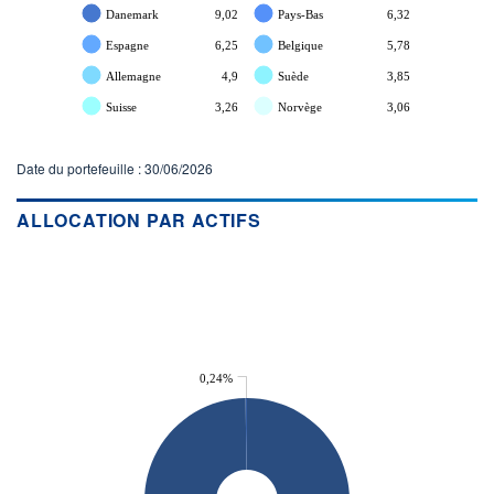
Danemark
9,02
Pays-Bas
6,32
Espagne
6,25
Belgique
5,78
Allemagne
4,9
Suède
3,85
Suisse
3,26
Norvège
3,06
Date du portefeuille : 30/06/2026
ALLOCATION PAR ACTIFS
0,24%