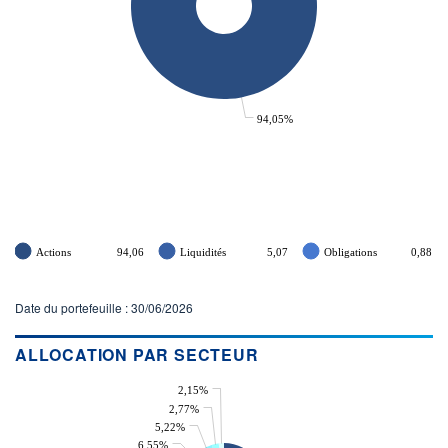
94,05%
Actions
94,06
Liquidités
5,07
Obligations
0,88
Date du portefeuille : 30/06/2026
ALLOCATION PAR SECTEUR
2,15%
2,77%
5,22%
6,55%