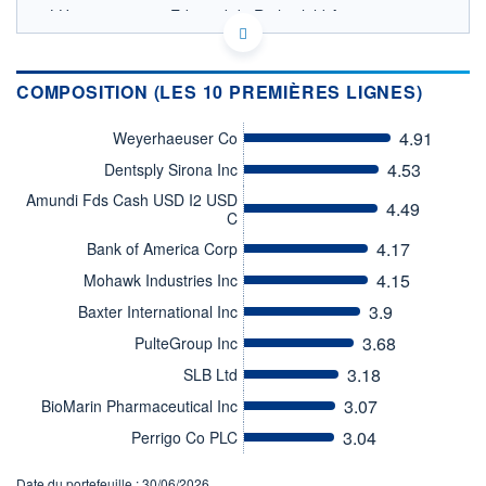
LU1103305709 - Edmond de Rothschild Asset
Management (France)
OPCVM DERNIER COURS CONNU AU 06/08/2026
Consulter le prospectus / DIC
COMPOSITION (LES 10 PREMIÈRES LIGNES)
500
4.91
Weyerhaeuser Co
4.53
Dentsply Sirona Inc
450
Amundi Fds Cash USD I2 USD
4.49
C
400
4.17
Bank of America Corp
04/12
07/04
4.15
Mohawk Industries Inc
CATÉGORIE MORNINGSTAR
3.9
Baxter International Inc
Actions Etats-Unis Gdes
Cap. 'Value'
3.68
PulteGroup Inc
FONDS PARTENAIRES
3.18
SLB Ltd
TARIFS PRIVILÉGIÉS
0%
3.07
BioMarin Pharmaceutical Inc
ÉLIGIBILITÉ
3.04
Perrigo Co PLC
PEA
PEA-PME
BOURSOVIE LUX
BOURSOVIE
CTO BUSINESS
Date du portefeuille : 30/06/2026