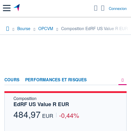
Menu
Connexion
Bourse
OPCVM
Composition EdRF US Value R EUR
COURS
PERFORMANCES ET RISQUES
Composition
COMPOSITION
EdRF US Value R EUR
ACTUALITÉS
484,97
-0,44%
EUR
FORUM
HISTORIQUE