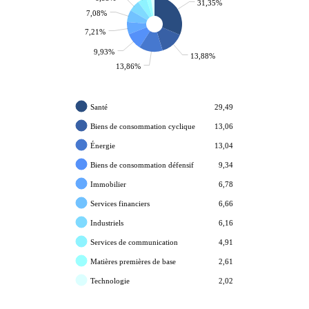
31,35%
7,08%
7,21%
9,93%
13,88%
13,86%
Santé
29,49
Biens de consommation cyclique
13,06
Énergie
13,04
Biens de consommation défensif
9,34
Immobilier
6,78
Services financiers
6,66
Industriels
6,16
Services de communication
4,91
Matières premières de base
2,61
Technologie
2,02