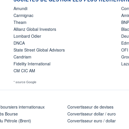
Amundi
Com
Carmignac
Amir
Theam
BNP
Allianz Global Investors
Bla
Lombard Odier
Deu
DNCA
Edm
State Street Global Advisors
OFI
Candriam
Gro
Fidelity International
Laz
CM CIC AM
* source Google
 boursiers internationaux
Convertisseur de devises
ès Bourse
Convertisseur dollar / euro
u Pétrole (Brent)
Convertisseur euro / dollar