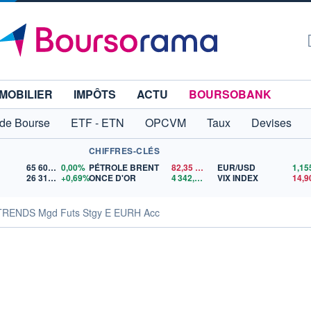
MOBILIER
IMPÔTS
ACTU
BOURSOBANK
 de Bourse
ETF - ETN
OPCVM
Taux
Devises
CHIFFRES-CLÉS
65 606,71
0,00%
PÉTROLE BRENT
82,35
$US
EUR/USD
26 319,45
+0,69%
ONCE D'OR
4 342,26
$US
VIX INDEX
14,9
TRENDS Mgd Futs Stgy E EURH Acc