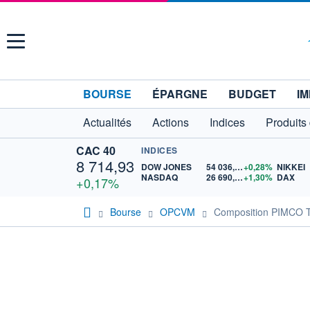
Menu
BOURSE
ÉPARGNE
BUDGET
IM
Actualités
Actions
Indices
Produits
CAC 40
INDICES
8 714,93
DOW JONES
54 036,93
+0,28%
NIKKEI
NASDAQ
26 690,62
+1,30%
DAX
+0,17%
Bourse
OPCVM
Composition PIMCO 