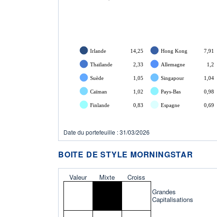
Irlande
14,25
Hong Kong
7,91
Thaïlande
2,33
Allemagne
1,2
Suède
1,05
Singapour
1,04
Caïman
1,02
Pays-Bas
0,98
Finlande
0,83
Espagne
0,69
Date du portefeuille : 31/03/2026
BOITE DE STYLE MORNINGSTAR
Valeur
Mixte
Croiss
Grandes
Capitalisations