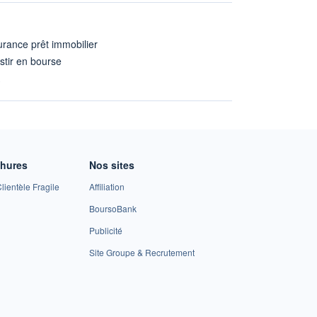
rance prêt immobilier
stir en bourse
A
chures
Nos sites
lientèle Fragile
Affiliation
BoursoBank
Publicité
Site Groupe & Recrutement