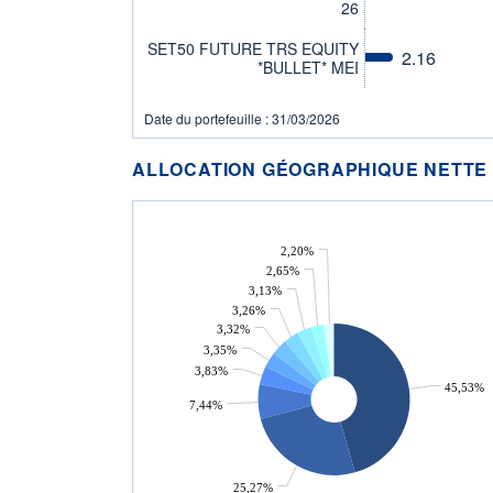
26
SET50 FUTURE TRS EQUITY
2.16
*BULLET* MEI
Date du portefeuille : 31/03/2026
ALLOCATION GÉOGRAPHIQUE NETTE
2,20%
2,65%
3,13%
3,26%
3,32%
3,35%
3,83%
45,53%
7,44%
25,27%