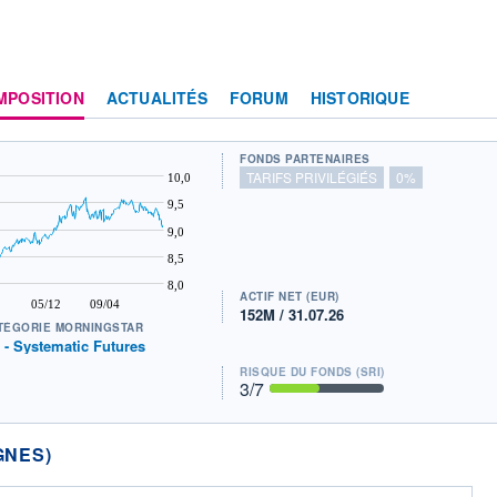
MPOSITION
ACTUALITÉS
FORUM
HISTORIQUE
FONDS PARTENAIRES
TARIFS PRIVILÉGIÉS
0%
10,0
9,5
9,0
8,5
8,0
ACTIF NET (EUR)
05/12
09/04
152M / 31.07.26
TÉGORIE MORNINGSTAR
t - Systematic Futures
RISQUE DU FONDS (SRI)
3
/7
GNES)