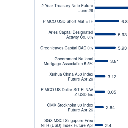
2 Year Treasury Note Future
June 26
6.8
PIMCO USD Short Mat ETF
Aries Capital Designated
5.93
Activity Co. 0%
5.93
Greenleaves Capital DAC 0%
Government National
3.81
Mortgage Association 5.5%
Xinhua China A50 Index
3.13
Future Apr 26
PIMCO US Dollar S/T Fl NAV
3.05
Z USD Inc
OMX Stockholm 30 Index
2.64
Future Apr 26
SGX MSCI Singapore Free
2.4
NTR (USD) Index Future Apr