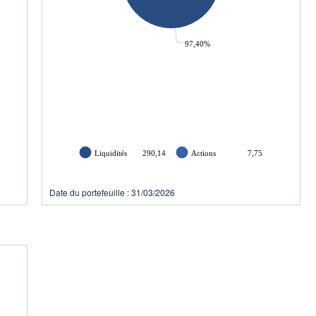
97,40%
Liquidités
290,14
Actions
7,75
Date du portefeuille : 31/03/2026