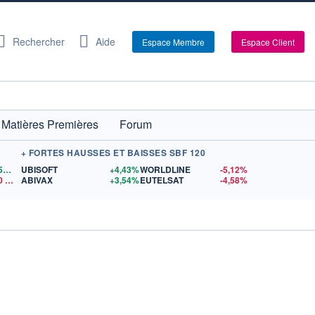
Rechercher
Aide
Espace Membre
Espace Client
Matières Premières
Forum
+ FORTES HAUSSES ET BAISSES SBF 120
1,1559
$US
UBISOFT
+4,43%
WORLDLINE
-5,12%
0
$US
ABIVAX
+3,54%
EUTELSAT
-4,58%