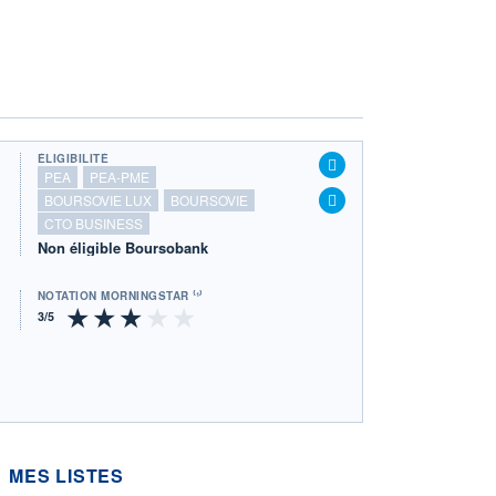
ÉLIGIBILITÉ
PEA
PEA-PME
BOURSOVIE LUX
BOURSOVIE
CTO BUSINESS
Non éligible Boursobank
NOTATION MORNINGSTAR ⁽¹⁾
MES LISTES