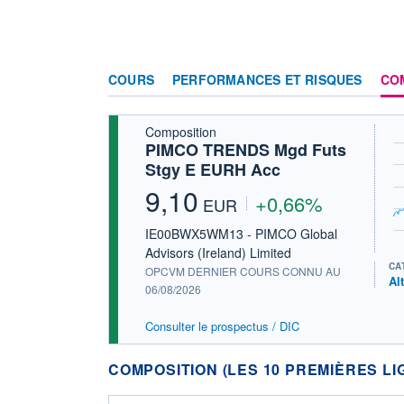
COURS
PERFORMANCES ET RISQUES
CO
Composition
PIMCO TRENDS Mgd Futs
Stgy E EURH Acc
9,10
+0,66%
EUR
IE00BWX5WM13 - PIMCO Global
Advisors (Ireland) Limited
CA
OPCVM DERNIER COURS CONNU AU
Al
06/08/2026
Consulter le prospectus / DIC
COMPOSITION (LES 10 PREMIÈRES LI