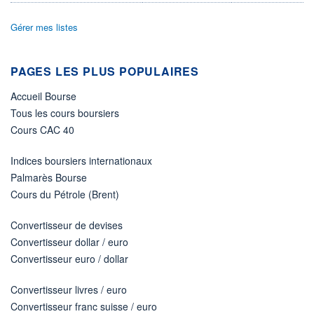
Non éligible Boursobank
Gérer mes listes
ACTIF NET (EUR)
144M / 30.06.26
NOTATION MORNINGSTAR ⁽¹⁾
PAGES LES PLUS POPULAIRES
Accueil Bourse
RISQUE DU FONDS (SRI)
Tous les cours boursiers
3
/7
Cours CAC 40
+ PORTEFEUILLE
+ LISTE
Indices boursiers internationaux
Palmarès Bourse
Cours du Pétrole (Brent)
Convertisseur de devises
Convertisseur dollar / euro
Convertisseur euro / dollar
Convertisseur livres / euro
Convertisseur franc suisse / euro