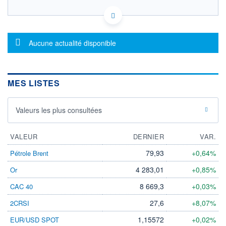
IE00BWX5WM13 - PIMCO Global Advisors (Ireland)
Limited
OPCVM DERNIER COURS CONNU AU 04/08/2026
Message d'information
Aucune actualité disponible
Consulter le prospectus / DIC
10,0
MES LISTES
9,5
9,0
8,5
Valeurs les plus consultées
8,0
02/12
06/04
03/08
VALEUR
DERNIER
VAR.
CATÉGORIE MORNINGSTAR
79,93
+0,64%
Pétrole Brent
Alt - Systematic Futures
4 283,01
+0,85%
Or
FONDS PARTENAIRES
TARIFS PRIVILÉGIÉS
0%
8 669,3
+0,03%
CAC 40
ÉLIGIBILITÉ
27,6
+8,07%
2CRSI
PEA
PEA-PME
BOURSOVIE LUX
BOURSOVIE
1,15572
+0,02%
EUR/USD SPOT
CTO BUSINESS