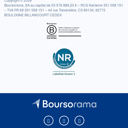
Copyright © 2026
Boursorama, SA au capital de 53 576 889,20 € – RCS Nanterre 351 058 151
– TVA FR 69 351 058 151 – 44 rue Traversière, CS 80134, 92772
BOULOGNE BILLANCOURT CEDEX
Boursorama sur Facebook
Boursorama sur X
Boursorama sur Youtu