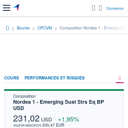
Menu
Connexion
Bourse
OPCVM
Composition Nordea 1 - Emerging Su
COURS
PERFORMANCES ET RISQUES
Composition
COMPOSITION
Nordea 1 - Emerging Sust Strs Eq BP
USD
ACTUALITÉS
231,02
+1,95%
FORUM
USD
200,47 EUR
VALEUR INDICATIVE
HISTORIQUE