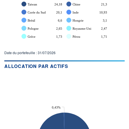
Taiwan
24,18
Chine
21,3
Corée du Sud
20,1
Inde
10,93
Brésil
6,6
Hongrie
3,1
Pologne
2,65
Royaume-Uni
2,47
Grèce
1,73
Pérou
1,71
Date du portefeuille : 31/07/2026
ALLOCATION PAR ACTIFS
0,43%