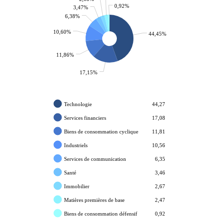
0,92%
3,47%
6,38%
10,60%
44,45%
11,86%
17,15%
Technologie
44,27
Services financiers
17,08
Biens de consommation cyclique
11,81
Industriels
10,56
Services de communication
6,35
Santé
3,46
Immobilier
2,67
Matières premières de base
2,47
Biens de consommation défensif
0,92