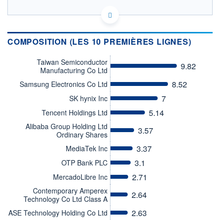
LU0602539602 - Nordea Investment Funds SA
OPCVM DERNIER COURS CONNU AU 05/08/2026
Consulter le prospectus / DIC
COMPOSITION (LES 10 PREMIÈRES LIGNES)
300
Taiwan Semiconductor
9.82
Manufacturing Co Ltd
250
8.52
Samsung Electronics Co Ltd
200
7
SK hynix Inc
150
5.14
Tencent Holdings Ltd
04/12
09/04
Alibaba Group Holding Ltd
3.57
Ordinary Shares
CATÉGORIE MORNINGSTAR
Actions Marchés
3.37
MediaTek Inc
Emergents
3.1
OTP Bank PLC
FONDS PARTENAIRES
TARIFS PRIVILÉGIÉS
0%
2.71
MercadoLibre Inc
Contemporary Amperex
ÉLIGIBILITÉ
2.64
Technology Co Ltd Class A
PEA
PEA-PME
BOURSOVIE LUX
BOURSOVIE
CTO BUSINESS
2.63
ASE Technology Holding Co Ltd