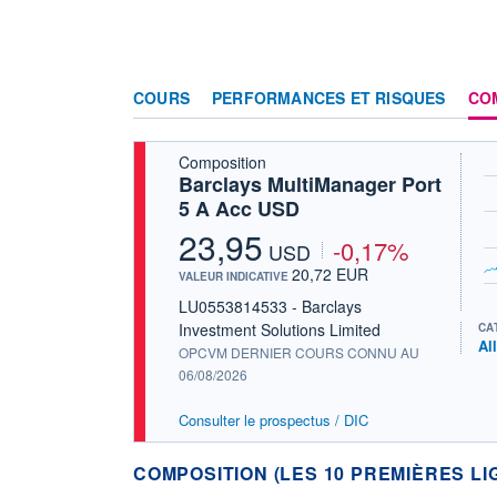
COURS
PERFORMANCES ET RISQUES
CO
Composition
Barclays MultiManager Port
5 A Acc USD
23,95
-0,17%
USD
20,72 EUR
VALEUR INDICATIVE
LU0553814533 - Barclays
Investment Solutions Limited
CA
Al
OPCVM DERNIER COURS CONNU AU
06/08/2026
Consulter le prospectus / DIC
COMPOSITION (LES 10 PREMIÈRES LI