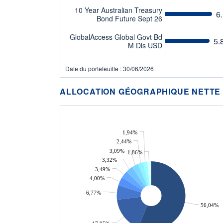
10 Year Australian Treasury
6
Bond Future Sept 26
GlobalAccess Global Govt Bd
5.
M Dis USD
Date du portefeuille : 30/06/2026
ALLOCATION GÉOGRAPHIQUE NETTE
1,94%
2,44%
3,09%
1,86%
3,32%
3,49%
4,00%
6,77%
56,04%