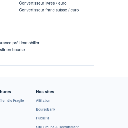
Convertisseur livres / euro
Convertisseur franc suisse / euro
rance prêt immobilier
stir en bourse
A
chures
Nos sites
lientèle Fragile
Affiliation
BoursoBank
Publicité
Site Groupe & Recrutement