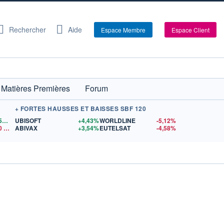
Rechercher
Aide
Espace Membre
Espace Client
Matières Premières
Forum
+ FORTES HAUSSES ET BAISSES SBF 120
1,1559
$US
UBISOFT
+4,43%
WORLDLINE
-5,12%
0
$US
ABIVAX
+3,54%
EUTELSAT
-4,58%