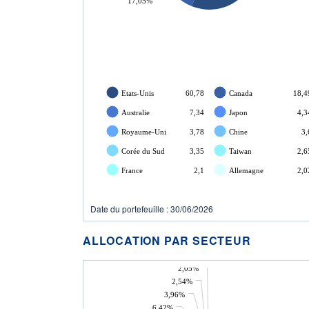
17,05%
Etats-Unis
60,78
Canada
18,4
Australie
7,34
Japon
4,3
Royaume-Uni
3,78
Chine
3,
Corée du Sud
3,35
Taiwan
2,6
France
2,1
Allemagne
2,0
Date du portefeuille : 30/06/2026
ALLOCATION PAR SECTEUR
2,05%
2,54%
3,96%
6,42%