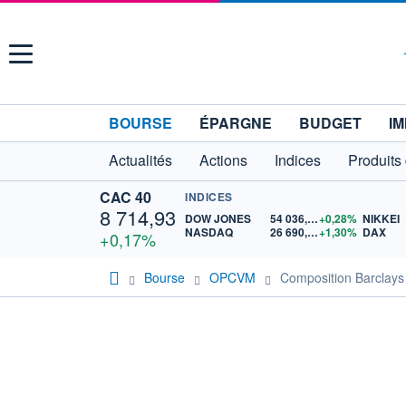
Menu
BOURSE
ÉPARGNE
BUDGET
IM
Actualités
Actions
Indices
Produits
CAC 40
INDICES
8 714,93
DOW JONES
54 036,93
+0,28%
NIKKEI
NASDAQ
26 690,62
+1,30%
DAX
+0,17%
Bourse
OPCVM
Composition Barclays