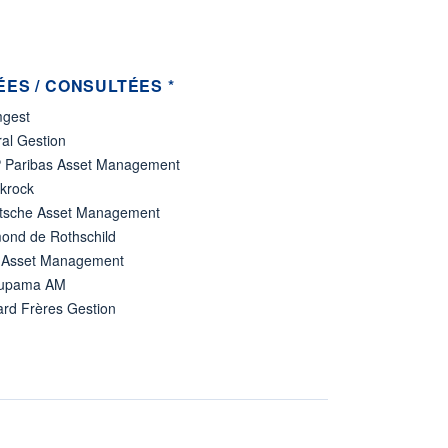
ES / CONSULTÉES *
gest
al Gestion
 Paribas Asset Management
ckrock
tsche Asset Management
ond de Rothschild
 Asset Management
upama AM
ard Frères Gestion