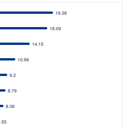
19.38
18.09
14.15
10.96
9.2
8.79
8.36
.55