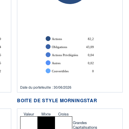
9
Actions
82,2
4
Obligations
43,09
6
Actions Privilégiées
0,04
5
Autres
0,02
2
Convertibles
0
Date du portefeuille : 30/06/2026
BOITE DE STYLE MORNINGSTAR
Valeur
Mixte
Croiss
Grandes
Capitalisations