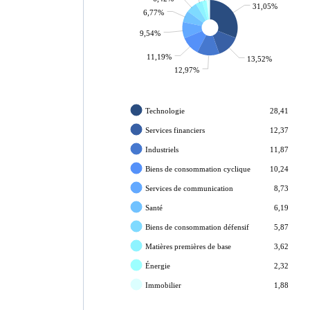
31,05%
6,77%
9,54%
11,19%
13,52%
12,97%
Technologie
28,41
Services financiers
12,37
Industriels
11,87
Biens de consommation cyclique
10,24
Services de communication
8,73
Santé
6,19
Biens de consommation défensif
5,87
Matières premières de base
3,62
Énergie
2,32
Immobilier
1,88