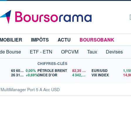
MOBILIER
IMPÔTS
ACTU
BOURSOBANK
 de Bourse
ETF - ETN
OPCVM
Taux
Devises
CHIFFRES-CLÉS
65 606,71
0,00%
PÉTROLE BRENT
82,35
$US
EUR/USD
26 319,45
+0,69%
ONCE D'OR
4 342,26
$US
VIX INDEX
14,9
 MultiManager Port 5 A Acc USD