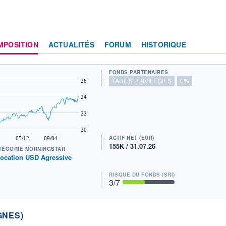
MPOSITION
ACTUALITÉS
FORUM
HISTORIQUE
FONDS PARTENAIRES
TARIFS PRIVILÉGIÉS
0%
26
24
22
20
ACTIF NET (EUR)
05/12
09/04
155K / 31.07.26
TÉGORIE MORNINGSTAR
location USD Agressive
RISQUE DU FONDS (SRI)
3
/7
GNES)