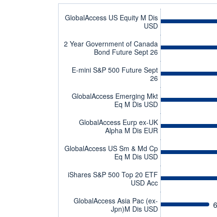
GlobalAccess US Equity M Dis
USD
2 Year Government of Canada
Bond Future Sept 26
E-mini S&P 500 Future Sept
26
GlobalAccess Emerging Mkt
Eq M Dis USD
GlobalAccess Eurp ex-UK
Alpha M Dis EUR
GlobalAccess US Sm & Md Cp
Eq M Dis USD
iShares S&P 500 Top 20 ETF
USD Acc
GlobalAccess Asia Pac (ex-
6
Jpn)M Dis USD