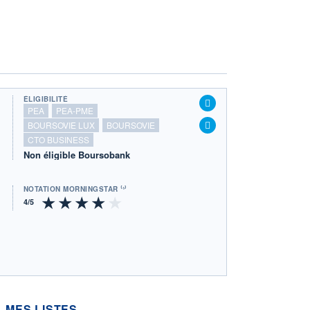
ÉLIGIBILITÉ
PEA
PEA-PME
BOURSOVIE LUX
BOURSOVIE
CTO BUSINESS
Non éligible Boursobank
NOTATION MORNINGSTAR ⁽¹⁾
MES LISTES