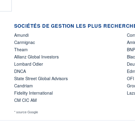
SOCIÉTÉS DE GESTION LES PLUS RECHERCHÉ
Amundi
Com
Carmignac
Amir
Theam
BNP
Allianz Global Investors
Bla
Lombard Odier
Deu
DNCA
Edm
State Street Global Advisors
OFI
Candriam
Gro
Fidelity International
Laz
CM CIC AM
* source Google