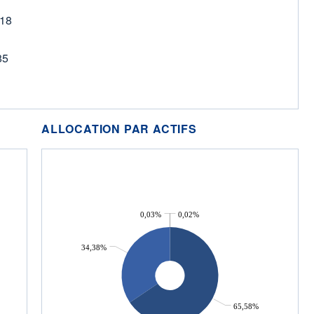
.18
85
ALLOCATION PAR ACTIFS
0,03%
0,02%
34,38%
65,58%