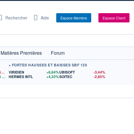
Rechercher
Aide
Espace Membre
Espace Client
Matières Premières
Forum
+ FORTES HAUSSES ET BAISSES SBF 120
1,1540
$US
VIRIDIEN
+6,64%
UBISOFT
-3,44%
8
$US
HERMES INTL
+4,33%
SOITEC
-2,85%