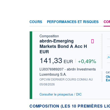
COURS
PERFORMANCES ET RISQUES
CO
Composition
abrdn-Emerging
Markets Bond A Acc H
EUR
141,33
+0,49%
EUR
LU0376989207 - abrdn Investments
CA
Luxembourg S.A.
Ob
OPCVM DERNIER COURS CONNU AU
Em
05/08/2026
Consulter le prospectus / DIC
COMPOSITION (LES 10 PREMIÈRES LI