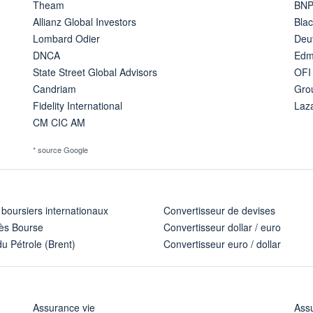
Theam
BNP
Allianz Global Investors
Bla
Lombard Odier
Deu
DNCA
Edm
State Street Global Advisors
OFI
Candriam
Gro
Fidelity International
Laz
CM CIC AM
* source Google
 boursiers internationaux
Convertisseur de devises
ès Bourse
Convertisseur dollar / euro
u Pétrole (Brent)
Convertisseur euro / dollar
Assurance vie
Assu