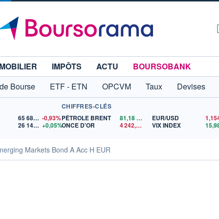
MOBILIER
IMPÔTS
ACTU
BOURSOBANK
 de Bourse
ETF - ETN
OPCVM
Taux
Devises
CHIFFRES-CLÉS
65 683,26
-0,93%
PÉTROLE BRENT
81,18
$US
EUR/USD
26 140,66
+0,05%
ONCE D'OR
4 242,75
$US
VIX INDEX
15,9
merging Markets Bond A Acc H EUR