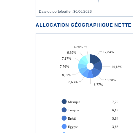
Date du portefeuille : 30/06/2026
ALLOCATION GÉOGRAPHIQUE NETTE
6,80%
17,84%
6,89%
7,17%
7,76%
14,18%
8,57%
13,38%
8,63%
8,77%
Mexique
7,79
Turquie
6,19
Brésil
5,84
Egypte
3,83