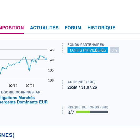
MPOSITION
ACTUALITÉS
FORUM
HISTORIQUE
FONDS PARTENAIRES
TARIFS PRIVILÉGIÉS
0%
145
140
135
130
ACTIF NET (EUR)
02/12
07/04
265M / 31.07.26
TÉGORIE MORNINGSTAR
ligations Marchés
ergents Dominante EUR
RISQUE DU FONDS (SRI)
3
/7
GNES)