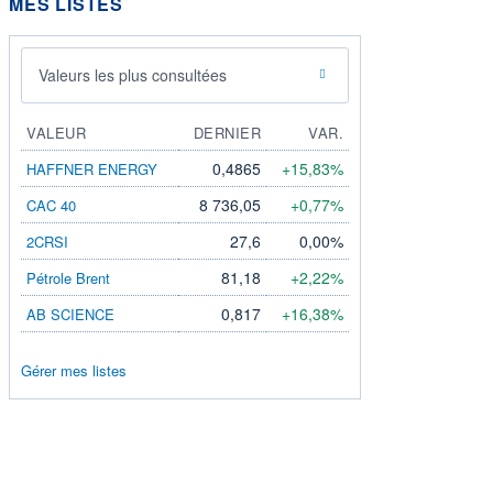
MES LISTES
Valeurs les plus consultées
VALEUR
DERNIER
VAR.
0,4865
+15,83%
HAFFNER ENERGY
8 736,05
+0,77%
CAC 40
27,6
0,00%
2CRSI
81,18
+2,22%
Pétrole Brent
0,817
+16,38%
AB SCIENCE
Gérer mes listes