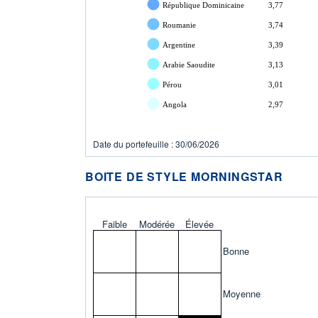
République Dominicaine
3,77
Roumanie
3,74
Argentine
3,39
Arabie Saoudite
3,13
Pérou
3,01
Angola
2,97
Date du portefeuille : 30/06/2026
BOITE DE STYLE MORNINGSTAR
Faible
Modérée
Élevée
Bonne
Moyenne