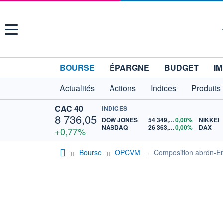
Menu
BOURSE
ÉPARGNE
BUDGET
IM
Actualités
Actions
Indices
Produits
CAC 40
INDICES
8 736,05
DOW JONES
54 349,12
0,00%
NIKKEI
NASDAQ
26 363,44
0,00%
DAX
+0,77%
Bourse
OPCVM
Composition abrdn-E