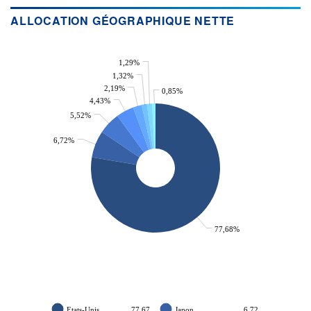
ACTIF NET (EUR)
1 059M / 31.07.26
ALLOCATION GÉOGRAPHIQUE NETTE
NOTATION MORNINGSTAR ⁽¹⁾
1,29%
1,32%
RISQUE DU FONDS (SRI)
4
/7
2,19%
0,85%
4,43%
5,52%
+ PORTEFEUILLE
+ LISTE
6,72%
77,68%
Etats-Unis
77,67
Japon
6,72