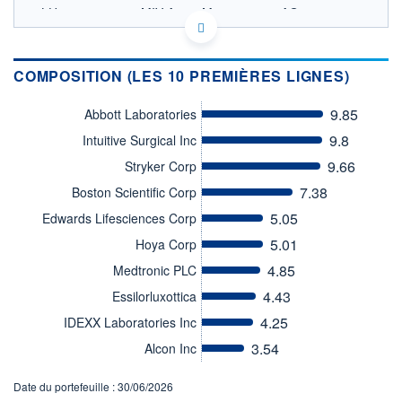
LU0329630999 - MIV Asset Management AG
OPCVM DERNIER COURS CONNU AU 04/08/2026
Consulter le prospectus / DIC
COMPOSITION (LES 10 PREMIÈRES LIGNES)
2 500
9.85
Abbott Laboratories
2 000
9.8
Intuitive Surgical Inc
9.66
Stryker Corp
1 500
7.38
Boston Scientific Corp
01/12
31/03
03/08
5.05
Edwards Lifesciences Corp
CATÉGORIE MORNINGSTAR
Actions Secteur Santé
5.01
Hoya Corp
4.85
Medtronic PLC
FONDS PARTENAIRES
TARIFS PRIVILÉGIÉS
0%
4.43
Essilorluxottica
4.25
ÉLIGIBILITÉ
IDEXX Laboratories Inc
PEA
PEA-PME
BOURSOVIE LUX
BOURSOVIE
3.54
Alcon Inc
CTO BUSINESS
Non éligible Boursobank
Date du portefeuille : 30/06/2026