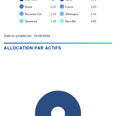
Suisse
5,52
France
4,43
Royaume-Uni
2,19
Allemagne
1,32
Danemark
1,29
Pays-Bas
0,85
Date du portefeuille : 30/06/2026
ALLOCATION PAR ACTIFS